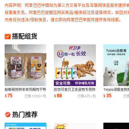
内容声明：阿里巴巴中国站为第三方交易平台及互联网信息服务提供
经营者负责。阿里巴巴提醒您购买商品/服务前注意谨慎核实，如您对
内有任何违法/侵权信息，请立即向阿里巴巴举报并提供有效线索。
搭配组货
超酷萌狗狗零食鸡胸肉干鸭
防伪可查贝卫多宠物专用狗
Telate泪痕膏
肉干狗冻干磨牙棒泰迪金毛
狗体外小/中/大型犬长效外
器猫咪比熊博美
75
88
35
¥
¥
¥
已售
1000+
包
已售
4万+
包
已
成犬鸡肉干
区体外
腺去除膏30ml
热门推荐