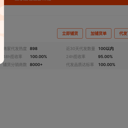
立即铺货
加铺货单
代发
商家代发热度
898
近30天代发数量
100以内
48h揽收率
100.00%
24h揽收率
95.00%
铺货分销商数
8000+
代发品质达标率
100.00%