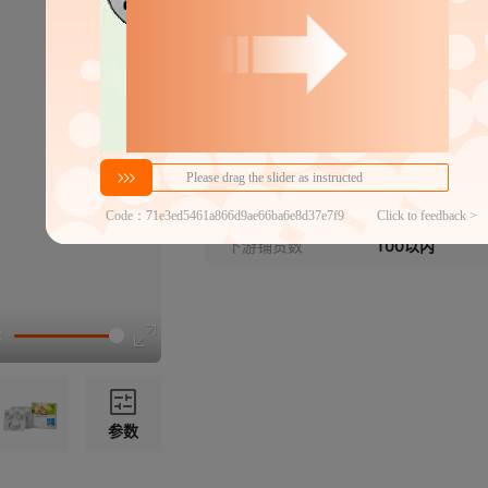
密文代发
129
79
￥
￥
1件包邮
≥2件
官方仓退货
宠物医药代发商家榜
第46名
近7天代发数量
100以内
下游铺货数
100以内
参数