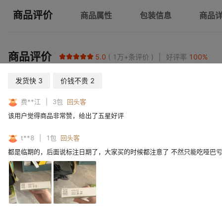
商品评价
商品属性
包装信息
商品
商品评价
5.0
1万+
条评价
好评率
100
%
发货快
3
价钱不贵
2
费**江
3
包
回头客
该用户觉得商品非常赞，给出了五星好评
t**8
1
包
回头客
都是临期的，后面说标注日期了，大家买的时候都注意了 不然只能吃哑巴亏 