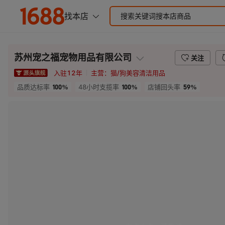
苏州宠之福宠物用品有限公司
关注
入驻
12
年
主营：
猫/狗美容清洁用品
100%
100%
59%
品质达标率
48小时支揽率
店铺回头率