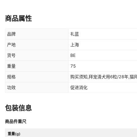
商品属性
品牌
礼蓝
产地
上海
货号
BE
重量
75
规格
购买须知,拜宠清犬用6粒/28年,猫
功效
促进消化
包装信息
商品件重尺
重量(g)