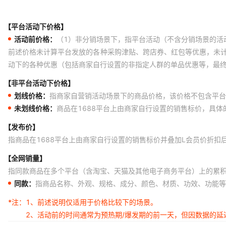
【平台活动下价格】
活动前价格：
（1）非分销场景下，指平台活动（不含分销场景的活
前述价格未计算平台发放的各种采购津贴、跨店券、红包等优惠，未
动下的各种优惠（包括商家自行设置的非指定人群的单品优惠等，最
【非平台活动下价格】
划线价格：
指商家自营销活动场景下的商品价格，该价格不包含平台
未划线价格：
商品在1688平台上由商家自行设置的销售标价，具
【发布价】
指商品在1688平台上由商家自行设置的销售标价并叠加L会员价折扣
【全网销量】
指同款商品在多个平台（含淘宝、天猫及其他电子商务平台）上的累
同款：
指商品名称、外观、规格、成分、颜色、材质、功效、功能等
*注：
1、前述说明仅适用于价格比较下的场景。
2、活动前的时间通常为预热期/爆发期的前一天，但因数据的