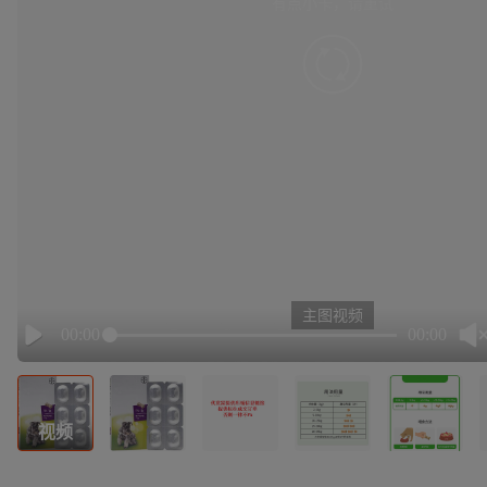
有点小卡，请重试
retry
主图视频
00:00
00:00
Play
视频