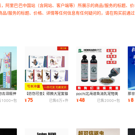
者，阿里巴巴中国站（含网站、客户端等）所展示的商品/服务的标题、
商品/服务的标题、价格、详情等任何信息有任何疑问的，请在购买前通
狗狗去泪痕神
【防伪可查】硕腾大宠爱猫
pochi北海道鱼油乳宠物美
那
泰迪眼睛泪
驱体内外驱虫滴剂幼猫幼犬
毛油猫狗去泪痕补钙护肝鱼
西
75
48
8
¥
¥
¥
售
1000+
包
已售
6万+
件
已售
2000+
包
驱虫药猫驱虫
油227ml
冒