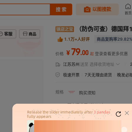
（防伪可查）德国拜1
客服
商品
1.1万+人好评
商品复购率29.82
79
.
00
¥
价格
登录查看更多优惠
起
江苏苏州
送至
选择收货地址
极速开票
7天无理由退货
晚发必
规格
购买须知
拜宠清犬用6粒/28年
猫拜耳/4粒