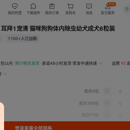
耳拜1宠清 猫咪狗狗体内除虫幼犬成犬6粒装
%
1100+人已加购
2包以内
预计明天发货
承诺48小时发货·常发中通快递
运费
¥
5
赔
库存
4
包
库存
369
包
库存
70
包
登录查看全部规格