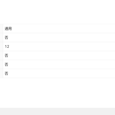
通用
否
12
否
否
否