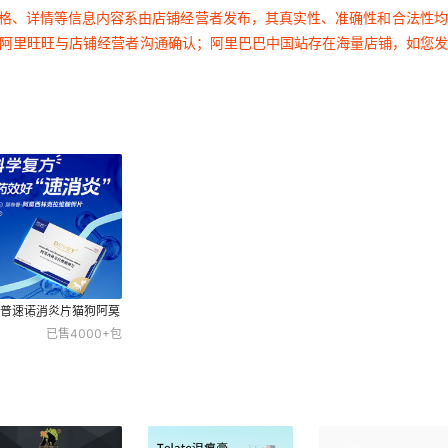
价格、详情等信息内容系由店铺经营者发布，其真实性、准确性和合法性
过阿里旺旺与店铺经营者沟通确认；阿里巴巴中国站存在海量店铺，如您
非普速诺消炎片猫狗阿莫
林克拉维酸钾片宠物用感
已售
4000+
包
消炎药猫鼻