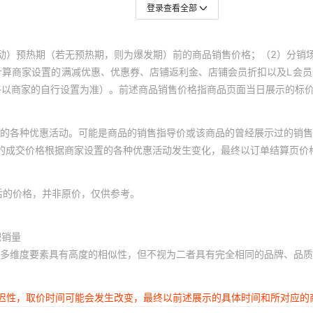
登录查看全部
动）预热期（若无预热期，则为爆发期）前的商品销售价格；（2）分销
计算商家设置的满减优惠、优惠券、店铺返利金、店铺会员折扣以及L会
终以商家的自行设置为准）。前述商品销售价格指商品页面当日展示的标
的各种优惠活动。可能是商品的销售指导价或该商品的曾经展示过的销售
体的成交价格根据商家设置的各种优惠活动发生变化，最终以订单结算页价
后的价格，并非原价，仅供参考。
积销量
多维度要素具有高度的相似性，但不视为二者具有完全相同的品牌、品质
延迟性，取价时间可能会发生改变，最终以前述展示的具体时间和所对应的