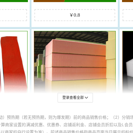
登录查看全部
动）预热期（若无预热期，则为爆发期）前的商品销售价格；（2）分销
计算商家设置的满减优惠、优惠券、店铺返利金、店铺会员折扣以及L会
终以商家的自行设置为准）。前述商品销售价格指商品页面当日展示的标