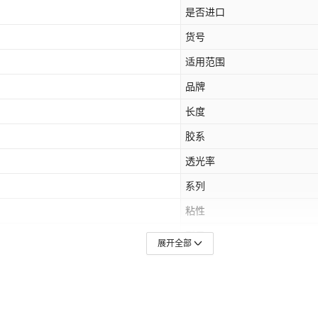
是否进口
货号
适用范围
品牌
长度
胶系
透光率
系列
粘性
型号
展开全部
印刷
规格