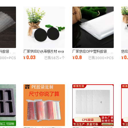
料胶袋
厂家供应EVA海绵片材 eva
厂家供应OPP塑料胶袋
供应
料胶袋包装
单面双面背胶充型防静电泡
PVC胶袋透明塑料胶袋包装
滑减
0.03
0.8
0
¥
¥
¥
000+
PCS
已售
58万+
个
已售
2000+
PCS
棉内衬脚垫
印刷PE胶袋
垫