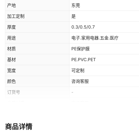
产地
东莞
加工定制
是
厚度
0.3/0.5/0.7
用途
电子.家用电器.五金.医疗
材质
PE保护膜
基材
PE.PVC.PET
宽度
可定制
颜色
咨询客服
订货号
-
卷芯材质
咨询客服
是否跨境出口专供货源
否
密度
70
商品详情