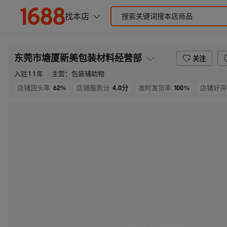
东莞市塘厦新美包装材料经营部
关注
入驻
11
年
主营：
包装辅助物
62%
4.0
分
100%
店铺回头率
店铺服务分
准时发货率
店铺好评