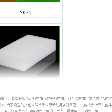
场景下，专指分销活动预热期（若无预热期，则为爆发期）前的商品销售
员价、商家设置的指定人群单品优惠活动等各种优惠；该价格会计算其他
价；若当日商家多次调整销售价格的，取当日最后展示的销售价格。