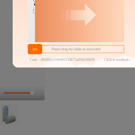
分销代发
1.5
￥
≥1000件
官方仓退货
近30天代发数量
100以内
代发品质达标率
100.00%