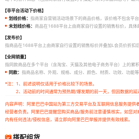
【非平台活动下价格】
划线价格：
指商家自营销活动场景下的商品价格，该价格不包含平台
未划线价格：
商品在1688平台上由商家自行设置的销售标价，具
【发布价】
指商品在1688平台上由商家自行设置的销售标价并叠加L会员价折扣
【全网销量】
指同款商品在多个平台（含淘宝、天猫及其他电子商务平台）上的累
同款：
指商品名称、外观、规格、成分、颜色、材质、功效、功能等
*注：
1、前述说明仅适用于价格比较下的场景。
2、活动前的时间通常为预热期/爆发期的前一天，但因数据的
内容声明：阿里巴巴中国站为第三方交易平台及互联网信息服务提供
经营者负责。阿里巴巴提醒您购买商品/服务前注意谨慎核实，如您对
内有任何违法/侵权信息，请立即向阿里巴巴举报并提供有效线索。
搭配组货