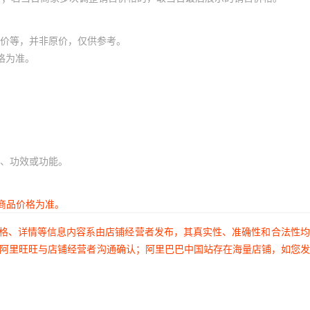
价等，并非原价，仅供参考。
格为准。
、功效或功能。
商品价格为准。
价格、详情等信息内容系由店铺经营者发布，其真实性、准确性和合法性
过阿里旺旺与店铺经营者沟通确认；阿里巴巴中国站存在海量店铺，如您