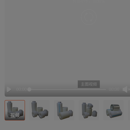
有点小卡，请重试
retry
主图视频
00:00
00:00
Play
视频