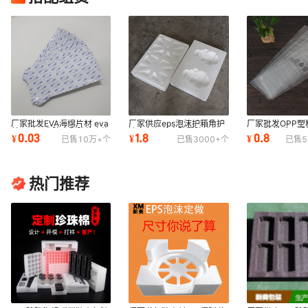
厂家批发EVA海绵片材 eva
厂家供应eps泡沫护箱角护
厂家批发OPP塑
单面双面背胶充型防静电泡
边白色包装盒防震防摔加厚
PVC胶袋透明塑
0.03
1.8
0.8
¥
¥
¥
已售
10万+
个
已售
3000+
个
已售
5
棉垫
快递打包专用
印刷PE胶袋
热门推荐