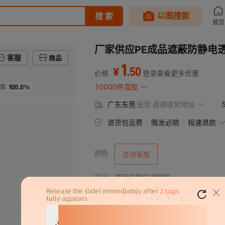
厂家供应PE成品遮蔽防静电
客服
商品
1
.
50
¥
价格
登录查看更多优惠
100.0%
10000件混批
率
广东东莞
送至
选择收货地址
退货包运费
晚发必赔
极速退款
颜色
咨询客服
型号
遮蔽防静电透明膜