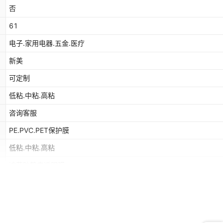
否
61
电子.家用电器.五金.医疗
新美
可定制
低粘.中粘.高粘
咨询客服
PE.PVC.PET保护膜
低粘.中粘.高粘
遮蔽防静电透明膜
无
根据客户需要