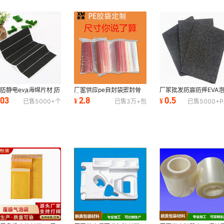
防静电eva海绵片材 防
厂家供应pe自封袋密封骨
厂家批发防震防摔EVA
震单面背胶EVA泡棉胶
袋服装饰品包装袋防尘透明
EVA包装材料 样品EVA
.03
2.8
0.5
¥
¥
已售
5000+
个
已售
3万+
包
已售
5000+
P
批发
便携收纳袋批发
棉成型