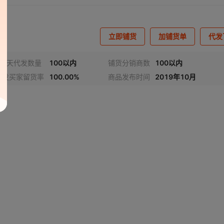
立即铺货
加铺货单
代发
近7天代发数量
100以内
铺货分销商数
100以内
代发买家留货率
100.00%
商品发布时间
2019年10月