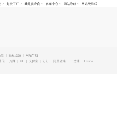
条款
隐私政策
网站导航
通信
万网
UC
支付宝
钉钉
阿里健康
一达通
Lazada