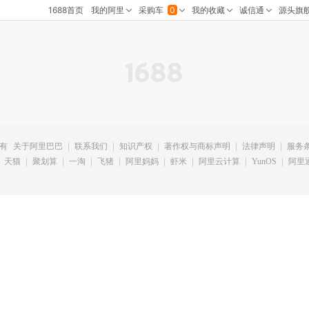
所有
关于阿里巴巴
联系我们
知识产权
著作权与商标声明
法律声明
服务
天猫
聚划算
一淘
飞猪
阿里妈妈
虾米
阿里云计算
YunOS
阿里