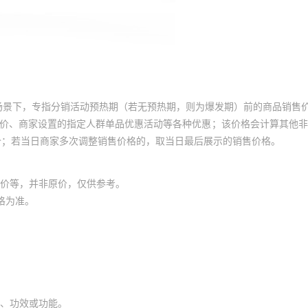
场景下，专指分销活动预热期（若无预热期，则为爆发期）前的商品销售
员价、商家设置的指定人群单品优惠活动等各种优惠；该价格会计算其他
价；若当日商家多次调整销售价格的，取当日最后展示的销售价格。
价等，并非原价，仅供参考。
格为准。
、功效或功能。