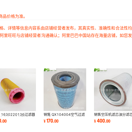
商品价格为准。
价格、详情等信息内容系由店铺经营者发布，其真实性、准确性和合法性
过阿里旺旺与店铺经营者沟通确认；阿里巴巴中国站存在海量店铺，如您
 1630220136过滤器
销售 QX104004空气过滤
销售空压机滤芯油分滤
养包空气过滤芯脱硫氧化
器适用GD250-W空气过滤
6.3571.0 油气分离器
0
170
400
.
00
¥
.
00
¥
.
00
机空滤芯
芯螺杆泵空气滤芯
过滤效率