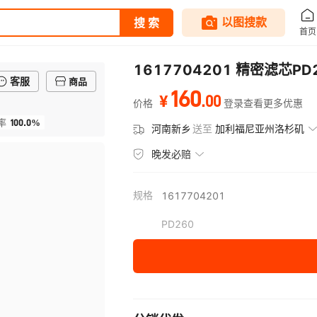
1617704201 精密滤芯
客服
商品
160
.
00
¥
价格
登录查看更多优惠
100.0%
率
河南新乡
送至
加利福尼亚州洛杉矶
晚发必赔
规格
1617704201
PD260