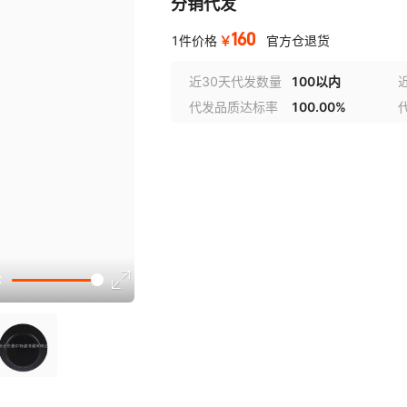
分销代发
160
￥
1件价格
官方仓退货
近30天代发数量
100以内
代发品质达标率
100.00%