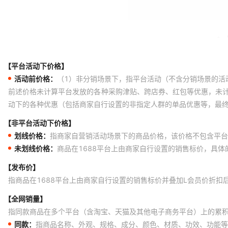
【平台活动下价格】
活动前价格：
（1）非分销场景下，指平台活动（不含分销场景的活
前述价格未计算平台发放的各种采购津贴、跨店券、红包等优惠，未
动下的各种优惠（包括商家自行设置的非指定人群的单品优惠等，最
【非平台活动下价格】
划线价格：
指商家自营销活动场景下的商品价格，该价格不包含平台
未划线价格：
商品在1688平台上由商家自行设置的销售标价，具
【发布价】
指商品在1688平台上由商家自行设置的销售标价并叠加L会员价折扣
【全网销量】
指同款商品在多个平台（含淘宝、天猫及其他电子商务平台）上的累
同款：
指商品名称、外观、规格、成分、颜色、材质、功效、功能等