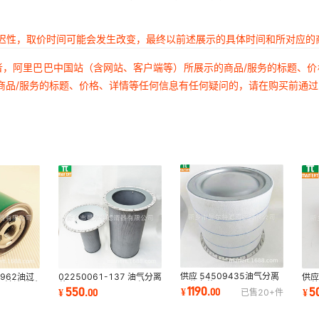
延迟性，取价时间可能会发生改变，最终以前述展示的具体时间和所对应的
者，阿里巴巴中国站（含网站、客户端等）所展示的商品/服务的标题、
商品/服务的标题、价格、详情等任何信息有任何疑问的，请在购买前通
供应 54509435油气分离
0962油过
02250061-137 油气分离
供应
器分离芯M300~M350 油
机油滤芯精
芯 02250061-138 油气
保
1190
550
5
¥
.
00
¥
.
00
¥
已售
20+
件
精分离器芯油分芯
分离芯油精分油分芯
风