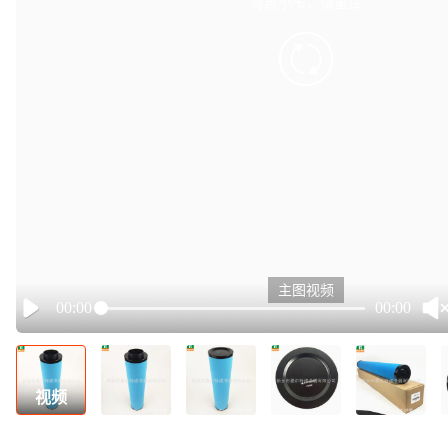
有点小卡，请重试
retry
主图视频
00:00
00:00
Play
视频