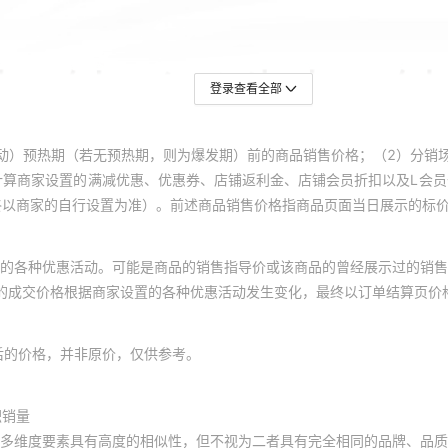
登录查看全部
动）预热期（若无预热期，则为爆发期）前的商品销售价格；（2）分销
计算商家设置的满减优惠、优惠券、店铺返利金、店铺会员折扣以及L会
终以商家的自行设置为准）。前述商品销售价格指商品页面当日展示的标
的各种优惠活动。可能是商品的销售指导价或该商品的曾经展示过的销售
体的成交价格根据商家设置的各种优惠活动发生变化，最终以订单结算页价
后的价格，并非原价，仅供参考。
积销量
多维度要素具有高度的相似性，但不视为二者具有完全相同的品牌、品质