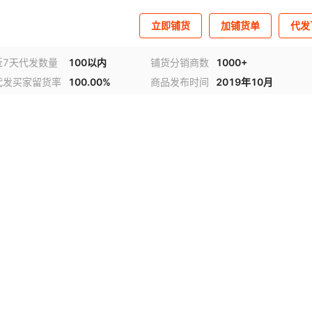
立即铺货
加铺货单
代发
近7天代发数量
100以内
铺货分销商数
1000+
代发买家留货率
100.00%
商品发布时间
2019年10月