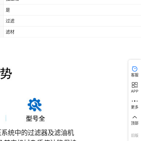
是
过滤
滤材
客服
APP
更多
顶部
旧版