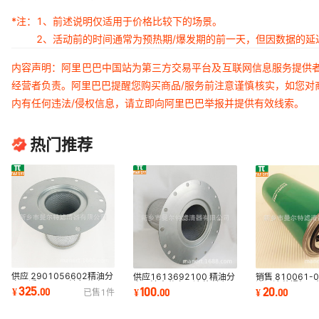
*注：
1、前述说明仅适用于价格比较下的场景。
2、活动前的时间通常为预热期/爆发期的前一天，但因数据的
内容声明：阿里巴巴中国站为第三方交易平台及互联网信息服务提供
经营者负责。阿里巴巴提醒您购买商品/服务前注意谨慎核实，如您对
内有任何违法/侵权信息，请立即向阿里巴巴举报并提供有效线索。
热门推荐
供应 2901056602精油分
供应1613692100 精油分
销售 810061-
离器适用GA37油气分离器
离器油水分离器滤芯 油气
滤器滤芯螺杆泵
325
100
20
¥
.
00
¥
.
00
¥
.
00
已售
1
件
分芯油精分油分芯
分离滤芯油分芯
油过滤器油滤芯