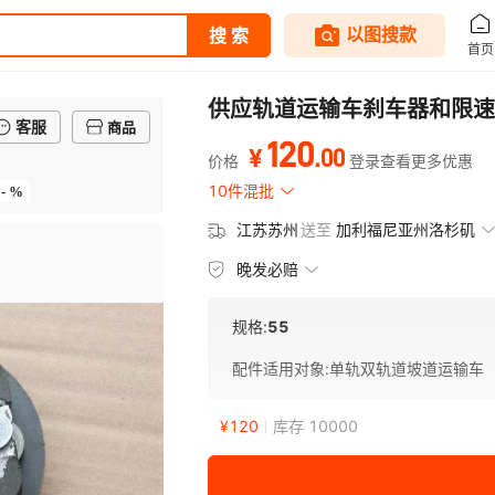
供应轨道运输车刹车器和限速
客服
商品
120
.
00
¥
价格
登录查看更多优惠
- %
10件混批
江苏苏州
送至
加利福尼亚州洛杉矶
晚发必赔
规格:
55
配件适用对象
:
单轨双轨道坡道运输车
¥
120
库存 10000