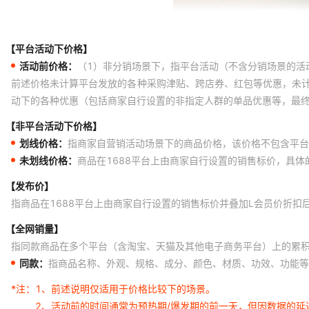
【平台活动下价格】
活动前价格：
（1）非分销场景下，指平台活动（不含分销场景的活
前述价格未计算平台发放的各种采购津贴、跨店券、红包等优惠，未
动下的各种优惠（包括商家自行设置的非指定人群的单品优惠等，最
【非平台活动下价格】
划线价格：
指商家自营销活动场景下的商品价格，该价格不包含平台
未划线价格：
商品在1688平台上由商家自行设置的销售标价，具
【发布价】
指商品在1688平台上由商家自行设置的销售标价并叠加L会员价折扣
【全网销量】
指同款商品在多个平台（含淘宝、天猫及其他电子商务平台）上的累
同款：
指商品名称、外观、规格、成分、颜色、材质、功效、功能等
*注：
1、前述说明仅适用于价格比较下的场景。
2、活动前的时间通常为预热期/爆发期的前一天，但因数据的