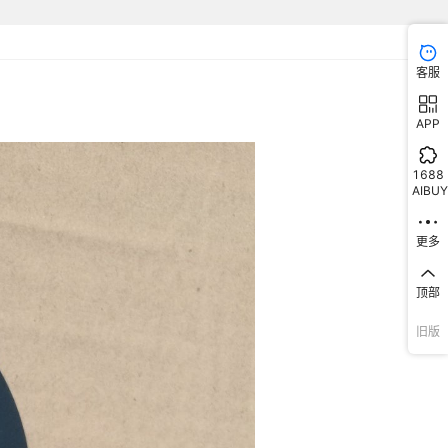
客服
APP
1688
AIBUY
更多
顶部
旧版