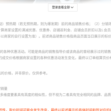
登录查看全部
动）预热期（若无预热期，则为爆发期）前的商品销售价格；（2）分销
计算商家设置的满减优惠、优惠券、店铺返利金、店铺会员折扣以及L会
终以商家的自行设置为准）。前述商品销售价格指商品页面当日展示的标
的各种优惠活动。可能是商品的销售指导价或该商品的曾经展示过的销售
体的成交价格根据商家设置的各种优惠活动发生变化，最终以订单结算页价
后的价格，并非原价，仅供参考。
积销量
多维度要素具有高度的相似性，但不视为二者具有完全相同的品牌、品质
延迟性，取价时间可能会发生改变，最终以前述展示的具体时间和所对应的