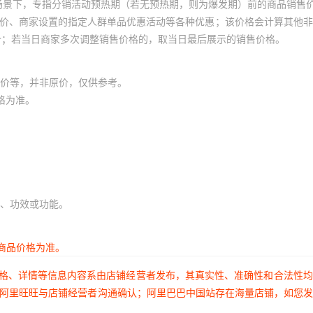
场景下，专指分销活动预热期（若无预热期，则为爆发期）前的商品销售
员价、商家设置的指定人群单品优惠活动等各种优惠；该价格会计算其他
价；若当日商家多次调整销售价格的，取当日最后展示的销售价格。
价等，并非原价，仅供参考。
格为准。
、功效或功能。
商品价格为准。
价格、详情等信息内容系由店铺经营者发布，其真实性、准确性和合法性
过阿里旺旺与店铺经营者沟通确认；阿里巴巴中国站存在海量店铺，如您