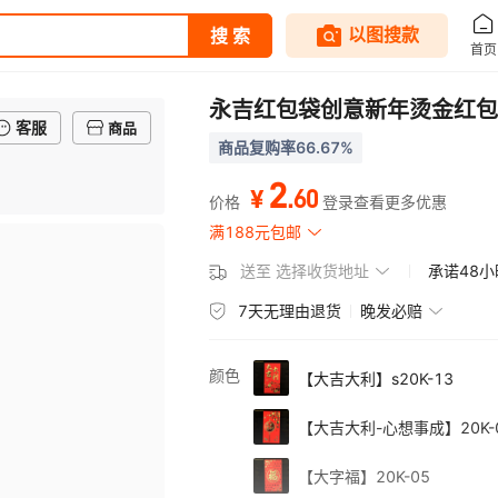
永吉红包袋创意新年烫金红包
客服
商品
商品复购率66.67%
2
.
60
¥
价格
登录查看更多优惠
满188元包邮
送至
选择收货地址
承诺48
7天无理由退货
晚发必赔
颜色
【大吉大利】s20K-13
【大吉大利-心想事成】20K-
【大字福】20K-05