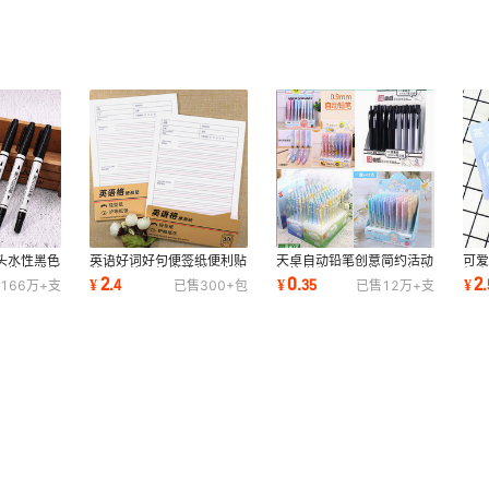
头水性黑色
英语好词好句便签纸便利贴
天卓自动铅笔创意简约活动
可
不掉色手绘
粘性方格网格横线单词卡片
铅笔学生用自动笔按动铅笔
机
2
0
2
¥
.
4
¥
.
35
¥
.
166万+
支
已售
300+
包
已售
12万+
支
英语彩色记单
学习文具批发
具