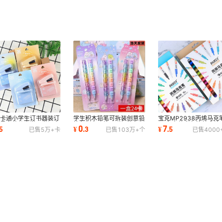
爱卡通小学生订书器装订
学生积木铅笔可拆装创意铅
宝克MP2938丙烯马克
小号套装儿童学习书订文
笔免削多功能子弹铅笔免削
12色套装彩色笔美术绘
0
7
5
¥
.
3
¥
.
5
已售
5万+
卡
已售
103万+
个
已售
4000
迷你订书机
团子家族铅笔
创意DIY涂鸦马克笔