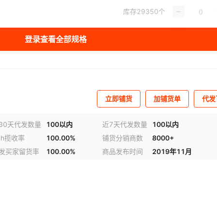
库存
29350
个
库存
22530
个
0
登录查看全部规格
库存
29334
个
7
库存
30000
个
0K-31
库存
29980
个
立即铺货
加铺货单
代发
库存
30000
个
30天代发数量
100以内
近7天代发数量
100以内
4h揽收率
100.00%
铺货分销商数
8000+
库存
29980
个
1
发买家留货率
100.00%
商品发布时间
2019年11月
库存
30000
个
库存
29388
个
库存
29388
个
K-5