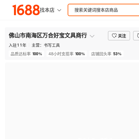
佛山市南海区万合好宝文具商行
关注
入驻
11
年
主营：
书写工具
100%
100%
53%
品质达标率
48小时支揽率
店铺回头率