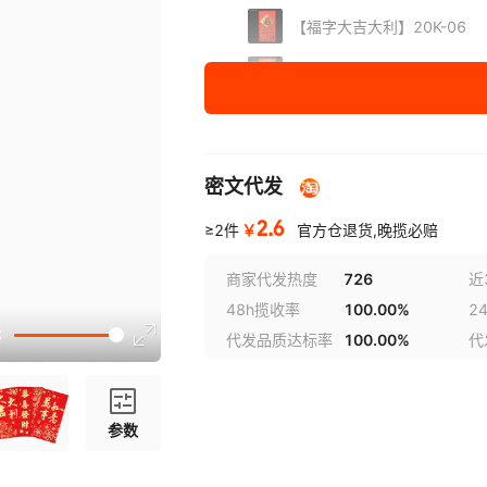
【福字大吉大利】20K-06
【福字挂绳万事如意】20K-3
【金元宝恭喜发财】s20K-0
【金元宝挂绳福-恭喜发财】s2
密文代发
【双鱼大吉大利】s20K-16
2.6
￥
≥2件
官方仓退货,晚揽必赔
【万事如意】20K-17
商家代发热度
726
近
48h揽收率
100.00%
2
【万事胜意大吉大利】20K-0
代发品质达标率
100.00%
代
【新年快乐】20K-33
【一帆风顺】20K-06
参数
紫金【福字挂绳大吉大利】z20