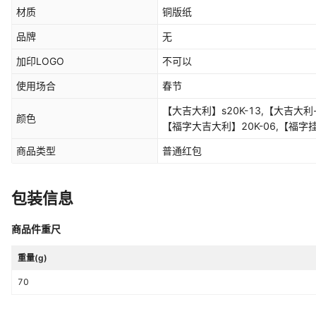
材质
铜版纸
品牌
无
加印LOGO
不可以
使用场合
春节
【大吉大利】s20K-13,【大吉大利-
颜色
【福字大吉大利】20K-06,【福字
财】s20K-07,【金元宝挂绳福-恭
商品类型
普通红包
s20K-16,【万事如意】20K-17
乐】20K-33,【一帆风顺】20K-0
【金元宝恭喜发财】z20K-9,紫金(鞭炮福大吉大利)
包装信息
事如意】z20K-10,紫金【福财灯
喜发货】z20K-8,紫金【身体健康
商品件重尺
z20K-1,紫金【五福旺财福临门】z2
重量(g)
70