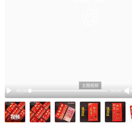
有点小卡，请重试
retry
主图视频
00:00
00:00
Play
视频