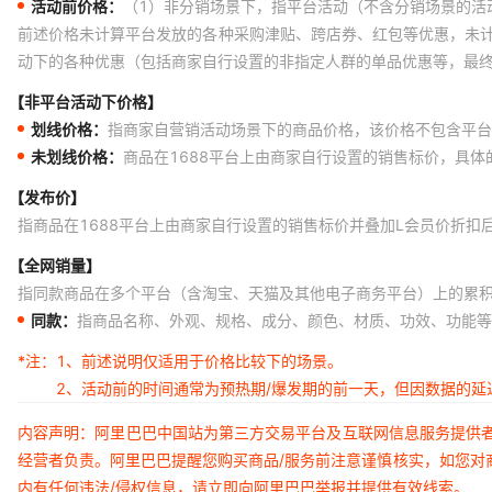
活动前价格：
（1）非分销场景下，指平台活动（不含分销场景的活
前述价格未计算平台发放的各种采购津贴、跨店券、红包等优惠，未
动下的各种优惠（包括商家自行设置的非指定人群的单品优惠等，最
【非平台活动下价格】
划线价格：
指商家自营销活动场景下的商品价格，该价格不包含平台
未划线价格：
商品在1688平台上由商家自行设置的销售标价，具
【发布价】
指商品在1688平台上由商家自行设置的销售标价并叠加L会员价折扣
【全网销量】
指同款商品在多个平台（含淘宝、天猫及其他电子商务平台）上的累
同款：
指商品名称、外观、规格、成分、颜色、材质、功效、功能等
*注：
1、前述说明仅适用于价格比较下的场景。
2、活动前的时间通常为预热期/爆发期的前一天，但因数据的
内容声明：阿里巴巴中国站为第三方交易平台及互联网信息服务提供
经营者负责。阿里巴巴提醒您购买商品/服务前注意谨慎核实，如您对
内有任何违法/侵权信息，请立即向阿里巴巴举报并提供有效线索。