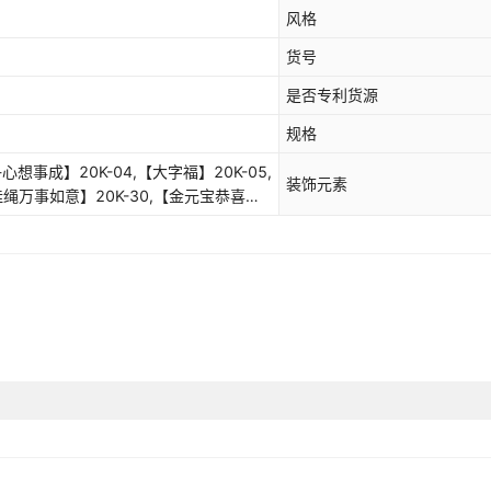
风格
货号
是否专利货源
规格
心想事成】20K-04,【大字福】20K-05,
装饰元素
挂绳万事如意】20K-30,【金元宝恭喜发
喜发财】s20K-31,【双鱼大吉大利】
,【万事胜意大吉大利】20K-01,【新年快
6,紫金【福字挂绳大吉大利】z20K-5,紫金
 20K,紫金【鞭炮贺岁万
笼大吉大利】z20K-1,紫金【如意灯纳福恭
】z20K-11,紫金【万事如意福袋红包】
0K-6