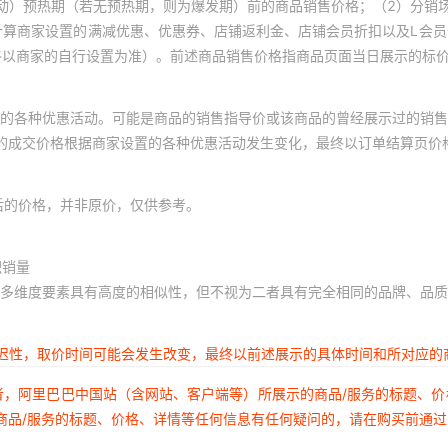
动）预热期（若无预热期，则为爆发期）前的商品销售价格；（2）分销
计算商家设置的满减优惠、优惠券、店铺返利金、店铺会员折扣以及L会
终以商家的自行设置为准）。前述商品销售价格指商品页面当日展示的标
的各种优惠活动。可能是商品的销售指导价或该商品的曾经展示过的销售
体的成交价格根据商家设置的各种优惠活动发生变化，最终以订单结算页价
后的价格，并非原价，仅供参考。
积销量
多维度要素具有高度的相似性，但不视为二者具有完全相同的品牌、品质
延迟性，取价时间可能会发生改变，最终以前述展示的具体时间和所对应的
者，阿里巴巴中国站（含网站、客户端等）所展示的商品/服务的标题、
商品/服务的标题、价格、详情等任何信息有任何疑问的，请在购买前通