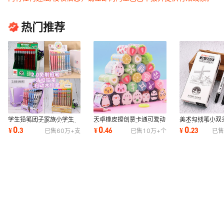
热门推荐
学生铅笔团子家族小学生
天卓橡皮擦创意卡通可爱动
美术勾线笔小双
2.0自动铅笔粗铅芯学生奖
物水果2B4b美术无碎屑橡
记号笔学生绘画
0
0
0
¥
.
3
¥
.
46
¥
.
23
已售
60万+
支
已售
10万+
个
已售
品铅笔文具批发
皮小学生礼品
画画描边描线