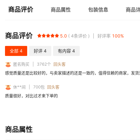
商品评价
商品属性
包装信息
商品
商品评价
5.0
4
条评价
好评率
100
%
全部
4
好评
4
有内容
4
匿名购买
3762
个
回头客
感觉质量还是比较好的，与卖家描述的还是一致的，值得信赖的商家，发货
休**间
700
包
回头客
质量很好，对比过才来下单的
商品属性