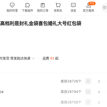
高档利是封礼金袋喜包婚礼大号红包袋
小时发货·常发韵达快递
运费
¥
3
起
库存
28726
个
库存
28794
个
04
库存
28758
个