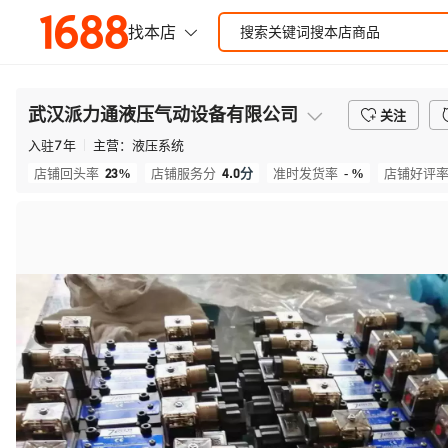
武汉派力通液压气动设备有限公司
关注
入驻
7
年
主营：
液压系统
23%
4.0
分
- %
店铺回头率
店铺服务分
准时发货率
店铺好评