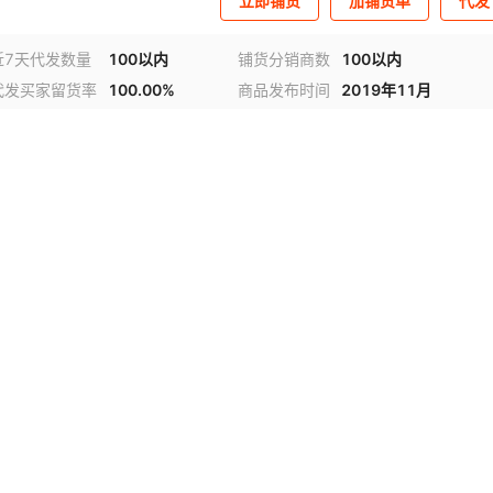
立即铺货
加铺货单
代发
近7天代发数量
100以内
铺货分销商数
100以内
代发买家留货率
100.00%
商品发布时间
2019年11月