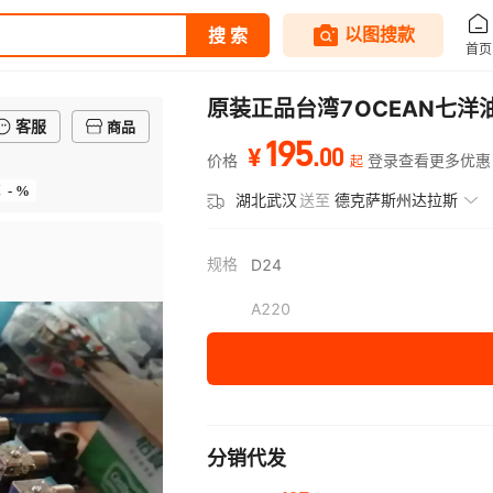
原装正品台湾7OCEAN七洋油
客服
商品
195
.
00
¥
价格
登录查看更多优惠
起
- %
率
湖北武汉
送至
德克萨斯州达拉斯
规格
D24
A220
分销代发