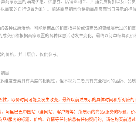
计算商家设置的满减优惠、优惠券、店铺返利金、店铺会员折扣以及L会
终以商家的自行设置为准）。前述商品销售价格指商品页面当日展示的标
的各种优惠活动。可能是商品的销售指导价或该商品的曾经展示过的销售
体的成交价格根据商家设置的各种优惠活动发生变化，最终以订单结算页价
后的价格，并非原价，仅供参考。
积销量
多维度要素具有高度的相似性，但不视为二者具有完全相同的品牌、品质
延迟性，取价时间可能会发生改变，最终以前述展示的具体时间和所对应的
者，阿里巴巴中国站（含网站、客户端等）所展示的商品/服务的标题、
商品/服务的标题、价格、详情等任何信息有任何疑问的，请在购买前通