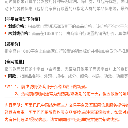
前述价格未计算平台发放的各种采购津贴、跨店券、红包等优惠，未
动下的各种优惠（包括商家自行设置的非指定人群的单品优惠等，最
【非平台活动下价格】
划线价格：
指商家自营销活动场景下的商品价格，该价格不包含平台
未划线价格：
商品在1688平台上由商家自行设置的销售标价，具
【发布价】
指商品在1688平台上由商家自行设置的销售标价并叠加L会员价折扣
【全网销量】
指同款商品在多个平台（含淘宝、天猫及其他电子商务平台）上的累
同款：
指商品名称、外观、规格、成分、颜色、材质、功效、功能等
*注：
1、前述说明仅适用于价格比较下的场景。
2、活动前的时间通常为预热期/爆发期的前一天，但因数据的
内容声明：阿里巴巴中国站为第三方交易平台及互联网信息服务提供
经营者负责。阿里巴巴提醒您购买商品/服务前注意谨慎核实，如您对
内有任何违法/侵权信息，请立即向阿里巴巴举报并提供有效线索。