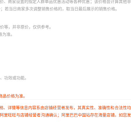
员价、商家设置的指定人群单品优惠活动等各种优惠；该价格会计算其他
价；若当日商家多次调整销售价格的，取当日最后展示的销售价格。
价等，并非原价，仅供参考。
格为准。
、功效或功能。
商品价格为准。
价格、详情等信息内容系由店铺经营者发布，其真实性、准确性和合法性
过阿里旺旺与店铺经营者沟通确认；阿里巴巴中国站存在海量店铺，如您