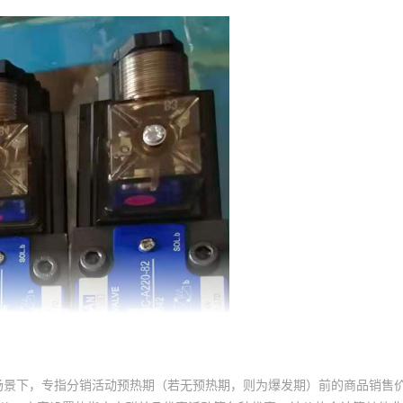
场景下，专指分销活动预热期（若无预热期，则为爆发期）前的商品销售