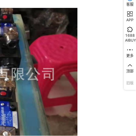
客服
APP
1688
AIBUY
更多
顶部
旧版