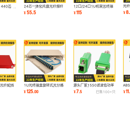
光纤
440芯
24芯一体化托盘光纤熔纤
12口/24口1U机架光终端
口4
DF光纤配线
盘ODF配线架光纤托盘24
盒12芯/24芯F光纤配线架
8
55.5
115
¥
¥
¥
终
芯满配
高密度光缆盒式
源头厂家1550滤波低功率
AB
盒光纤配线
1U光终端盒旋转式光分路
接收机带隔离FTTH光无源
16
式光分路器
器机架插片式IP55防护光
7
11
125
¥
.
5
¥
¥
.
00
已售
100+
只
货源批发光纤千兆
路
缆光纤防水