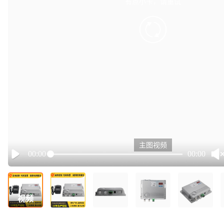
有点小卡，请重试
retry
主图视频
00:00
00:00
Play
视频