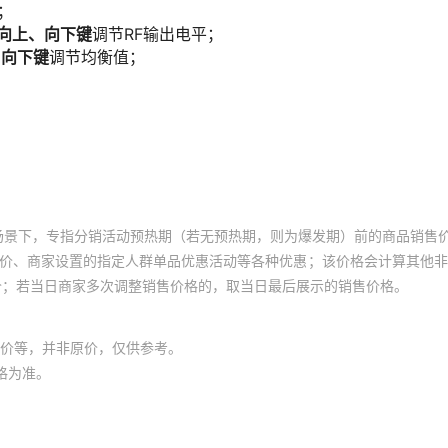
场景下，专指分销活动预热期（若无预热期，则为爆发期）前的商品销售
员价、商家设置的指定人群单品优惠活动等各种优惠；该价格会计算其他
价；若当日商家多次调整销售价格的，取当日最后展示的销售价格。
价等，并非原价，仅供参考。
格为准。