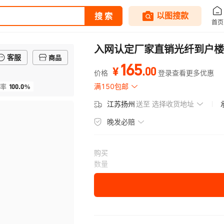
入网认定厂家直销光纤到户楼栋
客服
商品
165
.
00
¥
价格
登录查看更多优惠
100.0%
满150包邮
率
江苏扬州
送至
选择收货地址
晚发必赔
购买
数量