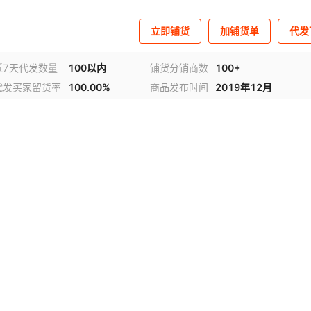
立即铺货
加铺货单
代发
近7天代发数量
100以内
铺货分销商数
100+
代发买家留货率
100.00%
商品发布时间
2019年12月