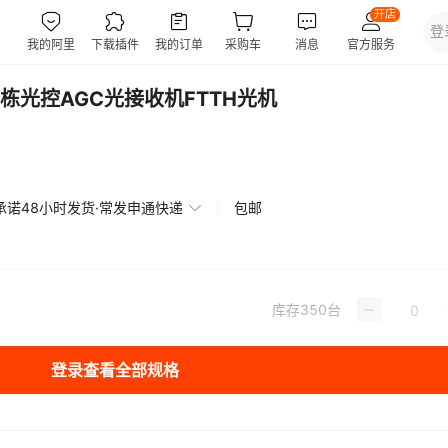
光控AGC光接收机FTTH光机
承诺48小时发货·常发申通快递
包邮
库存
350
台
登录查看全部规格