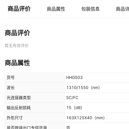
商品评价
商品属性
包装信息
商品
商品评价
暂无有效评价
商品属性
货号
HHGS03
波长
1310/1550
（nm）
光连接器类型
SC/FC
输出反射损耗
15
（dB）
外形尺寸
163X125X40
（mm）
是否跨境出口专供货源
否