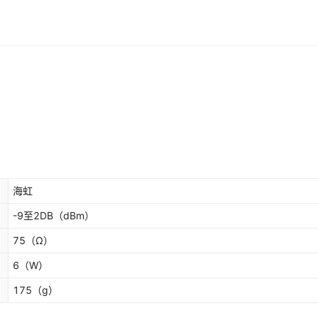
海虹
-9至2DB
（dBm）
75
（Ω）
6
（W）
175
（g）