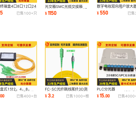
终端盒4口8口12口24
数字电视双向用户放大
光交箱SMC光缆交接箱
8口SC/LC/FC机架式光
电专用有线电视双向干
144芯288芯室外落地式配
.5
550
1150
¥
¥
已售
100+
只
已售
端盒光纤接头盒
大器
线架光纤机架式
S盒式1分2，4，8，
FC-SC光纤跳线尾纤3D测
PLC分光器
，32，64路SC型光分
试转换连接器兼容多模插芯
SCAPC/SCUPC插片式
3
15
.
00
¥
.
2
¥
.
00
已售
400+
台
已售
1000+
根
已售
4000
光纤盒式设计光无源
极寒双芯
LGX插卡式分路千兆光
据中心专用