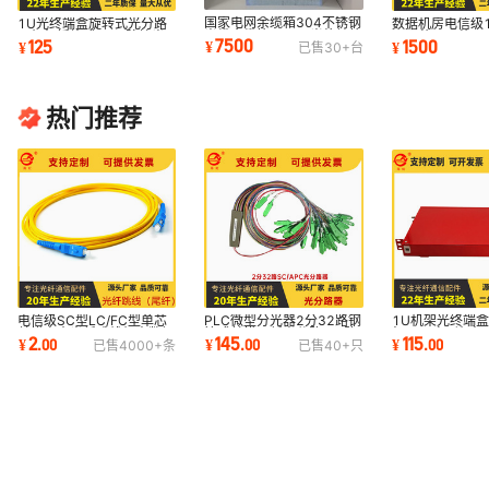
国家电网余缆箱304不锈钢
1U光终端盒旋转式光分路
数据机房电信级1
光缆余缆箱OPGW光终端箱
器机架插片式IP55防护光
720芯576芯O
7500
125
1500
¥
¥
¥
已售
30+
台
光电综合配线箱
缆光纤防水
架光纤柜
热门推荐
电信级SC型LC/FC型单芯
PLC微型分光器2分32路钢
1U机架光终端
单模室内光纤跳线机房数据
管式单模尾纤光分路器2路
架ODF扇形机架
2
145
115
¥
.
00
¥
.
00
¥
.
00
已售
4000+
条
已售
40+
只
线电信级品质
输入分光器
插片式光缆盒式