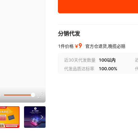
产品系列
:
TPS658622BZ
串行接口
:
I2C，SPI，UAR
GPIO
:
23
分销代发
¥
9
库存 58656
9
￥
1件价格
官方仓退货,晚揽必赔
近30天代发数量
100以内
代发品质达标率
100.00%
选型视