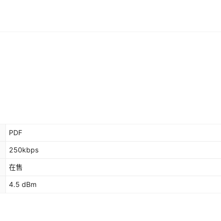
PDF
250kbps
在售
4.5 dBm