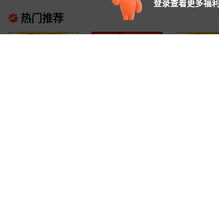
登录查看更多福利
热门推荐
TPS560200DBVR 全新原
原装现货 贴片
原装正品 贴片
装 丝印：L562 封装
TPS54310PWPR
TPS62162DS
1
4
2
¥
.
00
¥
.
00
¥
.
00
已售
1万+
PCS
已售
8000+
PCS
已售
2
SOT23-5
TPS54310 HTSSOP-20
WSON-8 丝印
TPS560200DBVT
开关控制芯片
压器芯片