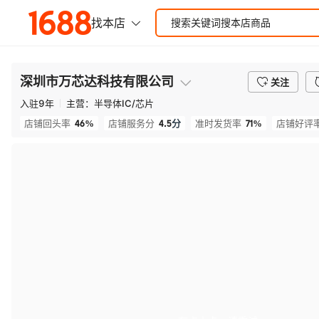
深圳市万芯达科技有限公司
关注
入驻
9
年
主营：
半导体IC/芯片
46%
4.5
分
71%
店铺回头率
店铺服务分
准时发货率
店铺好评