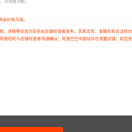
、功效或功能。
商品价格为准。
价格、详情等信息内容系由店铺经营者发布，其真实性、准确性和合法性
过阿里旺旺与店铺经营者沟通确认；阿里巴巴中国站存在海量店铺，如您