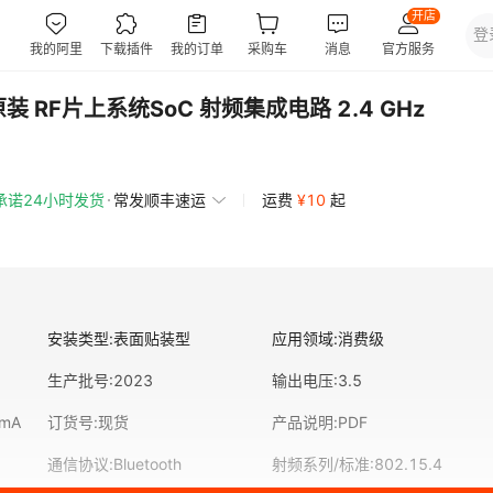
原装 RF片上系统SoC 射频集成电路 2.4 GHz
承诺24小时发货
常发顺丰速运
运费
¥
10
起
安装类型
:
表面贴装型
应用领域
:
消费级
生产批号
:
2023
输出电压
:
3.5
8mA
订货号
:
现货
产品说明
:
PDF
通信协议
:
Bluetooth
射频系列/标准
:
802.15.4