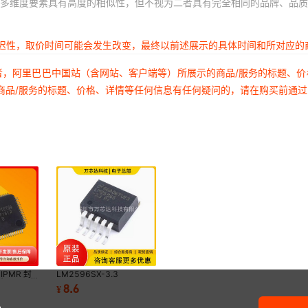
多维度要素具有高度的相似性，但不视为二者具有完全相同的品牌、品质
延迟性，取价时间可能会发生改变，最终以前述展示的具体时间和所对应的
者，阿里巴巴中国站（含网站、客户端等）所展示的商品/服务的标题、
商品/服务的标题、价格、详情等任何信息有任何疑问的，请在购买前通
IPMR 封
LM2596SX-3.3
片机 MCU微
LM2596S-3.3 3.3V TO-
8.6
¥
新现货
263 贴片稳压降压电路稳
压器