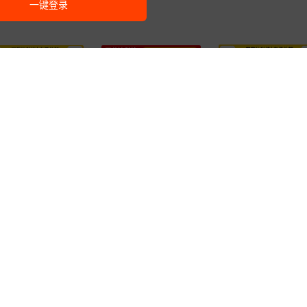
一键登录
全新原装正品
新原装
原装 TPS78233DDCR
TPS72301DBVR 丝印
S562208DDCR
SOT23-5 3.3V 150mA超
3
1
¥
.
5
00
¥
.
05
已售
3000+
P
T08I 线性稳压器芯片 
S562208 丝印：2208
低静态电流 线性稳压器
SOT23-5
23-6 集成IC