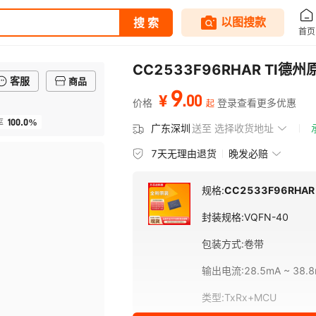
CC2533F96RHAR TI德州
客服
商品
9
.
00
¥
价格
登录查看更多优惠
起
100.0%
率
广东深圳
送至
选择收货地址
7天无理由退货
晚发必赔
规格:
CC2533F96RHAR
封装规格
:
VQFN-40
包装方式
:
卷带
输出电流
:
28.5mA ~ 38.
类型
:
TxRx+MCU