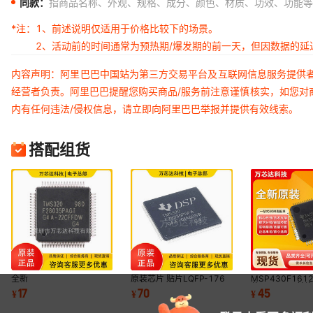
同款：
指商品名称、外观、规格、成分、颜色、材质、功效、功能等
*注：
1、前述说明仅适用于价格比较下的场景。
2、活动前的时间通常为预热期/爆发期的前一天，但因数据的
内容声明：阿里巴巴中国站为第三方交易平台及互联网信息服务提供
经营者负责。阿里巴巴提醒您购买商品/服务前注意谨慎核实，如您对
内有任何违法/侵权信息，请立即向阿里巴巴举报并提供有效线索。
搭配组货
全新
原装芯片 贴片LQFP-176
MSP430F1612
TMS320F28035PAGT
TMS320F28335PGFA
装 LQFP64 单
17
70
45
¥
¥
¥
TQFP64 单片机MCU微控
32位数字信号处理器MCU
处理器 原装 全
制器 原装正品