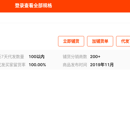
QZR
补充参数
:
原装正品
存储容量
:
96kB 闪存，6kB RA
登录查看全部规格
T
供电电压
:
PDF
接收电流
:
21.6mA ~ 25.1mA
传输电流
:
28.5mA ~ 38.8mA
立即铺货
加铺货单
代发
近7天代发数量
100以内
铺货分销商数
200+
代发买家留货率
100.00%
商品发布时间
2019年11月
频
1
/
4