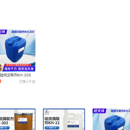
硅烷交联剂KH-205
酸丙酯 四丙氧基硅烷
0
已售
2
千克
机硅