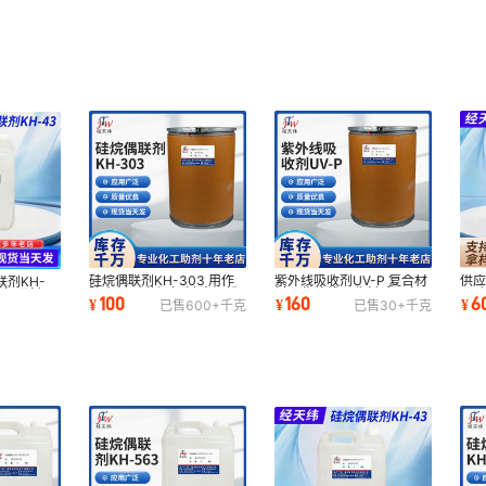
硅烷偶联剂KH-303 用作
紫外线吸收剂UV-P 复合材
供应
剂KH-
防水剂 砂浆添加剂 水泥粉
料用紫外线吸收剂 食品包
正硅
用偶联剂 环
100
160
6
¥
¥
¥
已售
600+
千克
已售
30+
千克
末涂料
装材料抗紫外线
有