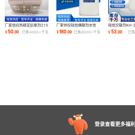
厂家供应热稳定抗氧剂215
厂家供应硅烷偶联剂水性
硅烷交联剂KH-3
橡胶塑料抗氧剂防老化 粉
KH-571 硅烷不饱和偶联
三甲氧基硅烷 
50
180
53
¥
.
00
¥
.
00
¥
.
00
已售
4000+
千克
已售
8000+
千克
已售
末涂料用抗氧剂
剂 人造石用偶联剂
剂
登录查看更多福利