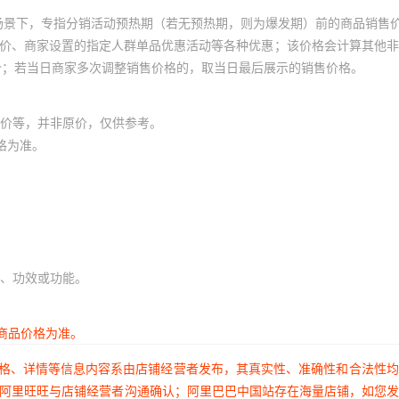
场景下，专指分销活动预热期（若无预热期，则为爆发期）前的商品销售
员价、商家设置的指定人群单品优惠活动等各种优惠；该价格会计算其他
价；若当日商家多次调整销售价格的，取当日最后展示的销售价格。
价等，并非原价，仅供参考。
格为准。
、功效或功能。
商品价格为准。
价格、详情等信息内容系由店铺经营者发布，其真实性、准确性和合法性
过阿里旺旺与店铺经营者沟通确认；阿里巴巴中国站存在海量店铺，如您