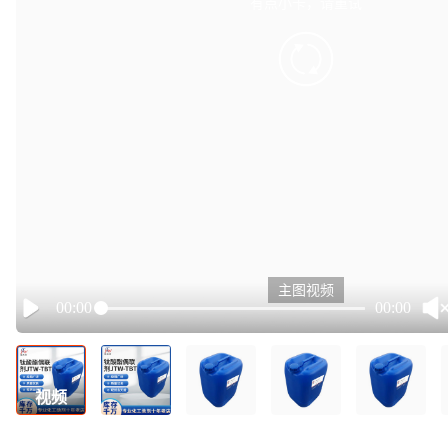
有点小卡，请重试
retry
主图视频
00:00
00:00
Play
视频