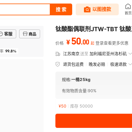
钛酸酯偶联剂JTW-TBT 
客服
商品
50
.
00
¥
价格
登录查看更多优惠
起
99.8%
率
江苏南京
送至
加利福尼亚州洛杉矶
退货包运费
晚发必赔
极速退款
规格:
一桶25kg
有效物质含量
:
90%
¥
50
库存 50000