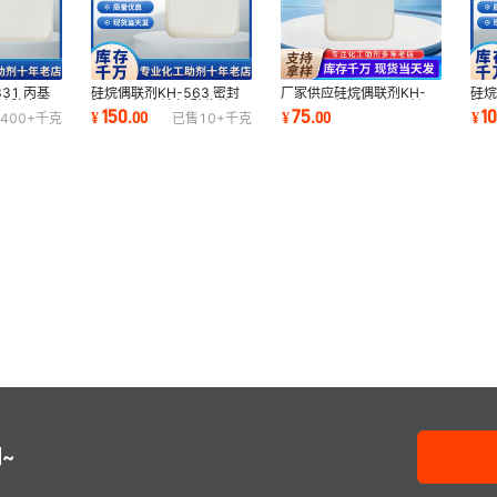
31 丙基
硅烷偶联剂KH-563 密封
硅烷
厂家供应硅烷偶联剂KH-
硅溶胶交联
胶偶联剂 底涂剂 矿物处理
防水
43 RTV硅橡胶用偶联剂 环
150
1
75
¥
.
00
¥
¥
.
00
400+
千克
已售
10+
千克
剂
末
氧增强剂
~