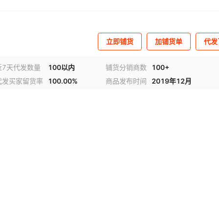
立即铺货
加铺货单
代发
近7天代发数量
100以内
铺货分销商数
100+
代发买家留货率
100.00%
商品发布时间
2019年12月