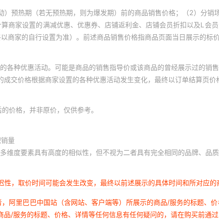
动）预热期（若无预热期，则为爆发期）前的商品销售价格；（2）分销
计算商家设置的满减优惠、优惠券、店铺返利金、店铺会员折扣以及L会
终以商家的自行设置为准）。前述商品销售价格指商品页面当日展示的标
的各种优惠活动。可能是商品的销售指导价或该商品的曾经展示过的销售
体的成交价格根据商家设置的各种优惠活动发生变化，最终以订单结算页价
后的价格，并非原价，仅供参考。
积销量
多维度要素具有高度的相似性，但不视为二者具有完全相同的品牌、品质
延迟性，取价时间可能会发生改变，最终以前述展示的具体时间和所对应的
者，阿里巴巴中国站（含网站、客户端等）所展示的商品/服务的标题、
商品/服务的标题、价格、详情等任何信息有任何疑问的，请在购买前通