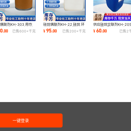
偶联剂KH-303 用作
硅烷偶联剂KH-22 硅烷 环
供应硅烷交联剂KH-20
剂 砂浆添加剂 水泥粉
氧增强剂 RTV硅橡胶交联
正硅酸丙酯 四丙氧基硅
00
95
60
.
00
¥
.
00
¥
.
00
已售
600+
千克
已售
200+
千克
已售
2
涂料
剂
有机硅
一键登录