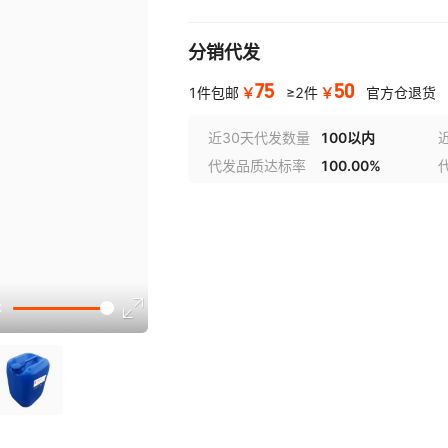
分销代发
75
50
￥
￥
1件包邮
≥2件
官方仓退货
近30天代发数量
100以内
代发品质达标率
100.00%