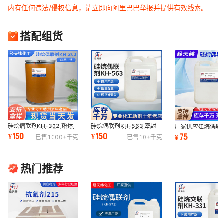
内有任何违法/侵权信息，请立即向阿里巴巴举报并提供有效线索。
搭配组货
硅烷偶联剂KH-302 粉体
硅烷偶联剂KH-563 密封
厂家供应硅烷偶联
偶联剂 干粉硅烷 粉末涂料
胶偶联剂 底涂剂 矿物处理
43 RTV硅橡胶
150
150
75
¥
¥
¥
已售
1000+
千克
已售
10+
千克
偶联剂
剂
氧增强剂
热门推荐