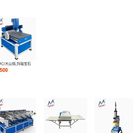
MC/大山铭 玛瑙宝石
C自动数控雕刻切割机
7500