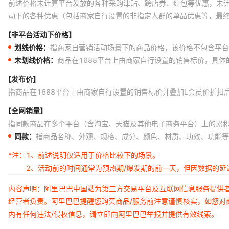
前述价格未计算平台发放的各种采购津贴、跨店券、红包等优惠，未
动下的各种优惠（包括商家自行设置的非指定人群的单品优惠等，最
【非平台活动下价格】
划线价格：
指商家自营销活动场景下的商品价格，该价格不包含平台
未划线价格：
商品在1688平台上由商家自行设置的销售标价，具
【发布价】
指商品在1688平台上由商家自行设置的销售标价并叠加L会员价折扣
【全网销量】
指同款商品在多个平台（含淘宝、天猫及其他电子商务平台）上的累
同款：
指商品名称、外观、规格、成分、颜色、材质、功效、功能等
*注：
1、前述说明仅适用于价格比较下的场景。
2、活动前的时间通常为预热期/爆发期的前一天，但因数据的
内容声明：阿里巴巴中国站为第三方交易平台及互联网信息服务提供
经营者负责。阿里巴巴提醒您购买商品/服务前注意谨慎核实，如您对
内有任何违法/侵权信息，请立即向阿里巴巴举报并提供有效线索。