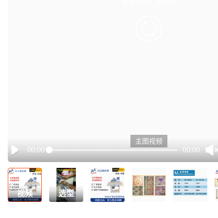
有点小卡，请重试
retry
主图视频
00:00
00:00
Play
视频
选型