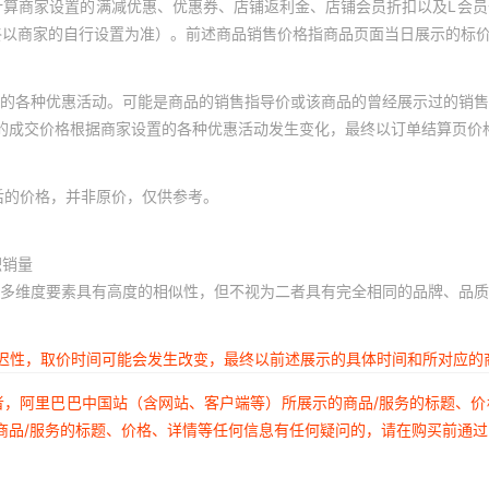
计算商家设置的满减优惠、优惠券、店铺返利金、店铺会员折扣以及L会
终以商家的自行设置为准）。前述商品销售价格指商品页面当日展示的标
的各种优惠活动。可能是商品的销售指导价或该商品的曾经展示过的销售
体的成交价格根据商家设置的各种优惠活动发生变化，最终以订单结算页价
后的价格，并非原价，仅供参考。
积销量
多维度要素具有高度的相似性，但不视为二者具有完全相同的品牌、品质
延迟性，取价时间可能会发生改变，最终以前述展示的具体时间和所对应的
者，阿里巴巴中国站（含网站、客户端等）所展示的商品/服务的标题、
商品/服务的标题、价格、详情等任何信息有任何疑问的，请在购买前通