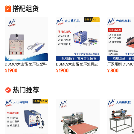
搭配组货
DSMC/大山铭 超声波塑料
DSMC/大山铭 超声波真皮
厂家定制 DSMC
熔接机 商标焊接机 裁片定
烫钻机 烫钻机厂家 皮革烫
动烫画机 服装烫
1900
1900
800
¥
¥
¥
位机
钻设备
印小型烫画机
热门推荐