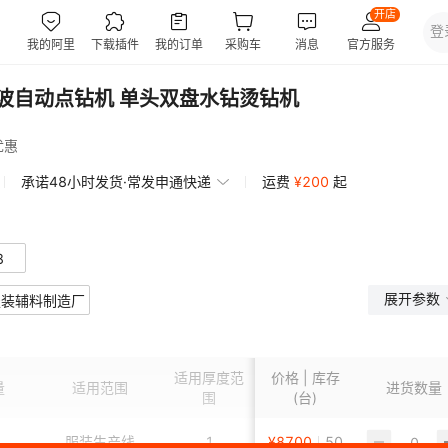
声波自动点钻机 单头双盘水钻烫钻机
优惠
承诺48小时发货·常发申通快递
运费
¥
200
起
8
展开参数
服装辅料制造厂
适用厚度范
价格 | 库存
量
适用范围
功能
进货数量
订货号
围
(台)
服装生产线
1
¥
8700
烫钻补钻
50
DS-1M150