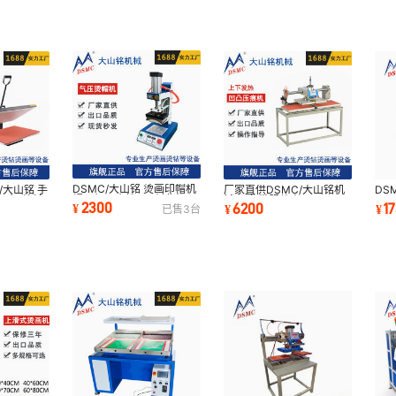
DSMC/大山铭 烫画印帽机
/大山铭 手
厂家直供DSMC/大山铭机
DS
帽子机器个性DIY创业机器
图机 热转
械 尼龙带服装表面凹凸
CN
2300
6200
1
¥
¥
¥
已售
3
台
热转印烤帽机
Logo压痕机