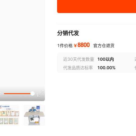
双盘
烫钻机
88
分销代发
8800
￥
1件价格
官方仓退货
近30天代发数量
100以内
代发品质达标率
100.00%
选型