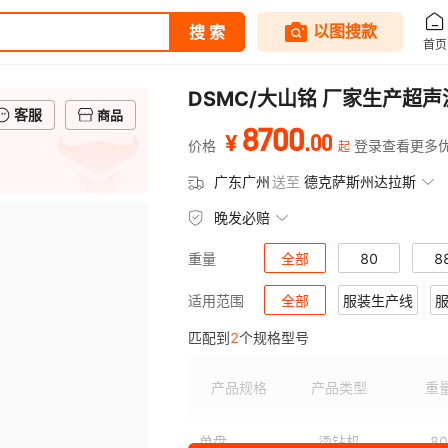
DSMC/大山铭 厂家生产超
客服
商品
8700
.
00
¥
价格
登录查看更多
起
广东广州
送至
德克萨斯州达拉斯
晚发必赔
全部
80
8
重量
全部
服装生产线
适用范围
匹配到
2
个规格型号
产品规格
产品类型
重
单盘
烫钻机
80