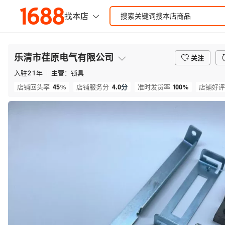
乐清市荏原电气有限公司
关注
入驻
21
年
主营：
锁具
45%
4.0
分
100%
店铺回头率
店铺服务分
准时发货率
店铺好评