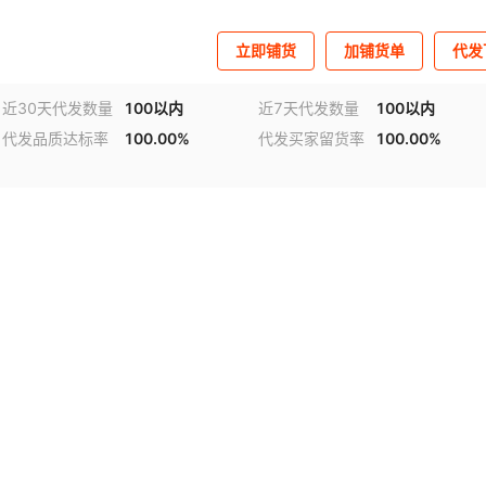
立即铺货
加铺货单
代发
近30天代发数量
100以内
近7天代发数量
100以内
代发品质达标率
100.00%
代发买家留货率
100.00%