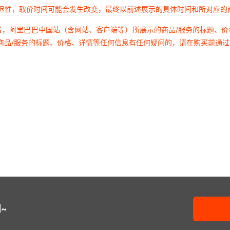
延迟性，取价时间可能会发生改变，最终以前述展示的具体时间和所对应的
者，阿里巴巴中国站（含网站、客户端等）所展示的商品/服务的标题、
商品/服务的标题、价格、详情等任何信息有任何疑问的，请在购买前通
~