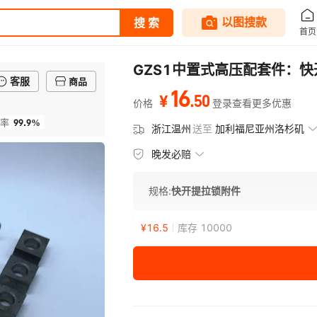
GZS1中置式高压配套件：
客服
商品
16
.
50
¥
价格
登录查看更多优惠
99.9%
率
浙江温州
送至
加利福尼亚州洛杉矶
晚发必赔
规格:
快开提拉锁附件
¥
16.5
库存 10000