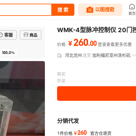
WMK-4型脉冲控制仪 20
客服
商品
260
.
00
¥
价格
登录查看更多优惠
100.0%
率
河北沧州
送至
加利福尼亚州洛杉矶
购买
数量
分销代发
260
￥
1件价格
官方仓退货