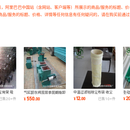
者，阿里巴巴中国站（含网站、客户端等）所展示的商品/服务的标题、
商品/服务的标题、价格、详情等任何信息有任何疑问的，请在购买前通
尘骨架 吸
中温过滤毡除尘布袋 收尘
手
气缸卸灰阀双层单层翻版卸
架 积尘龙
器滤袋 吸尘布袋
门
灰阀除尘器锁风翻板阀
12
2
550
¥
.
00
¥
¥
.
00
已售
20+
件
已售
10+
件
130*3500除尘袋
阀5
200*200棒条三通