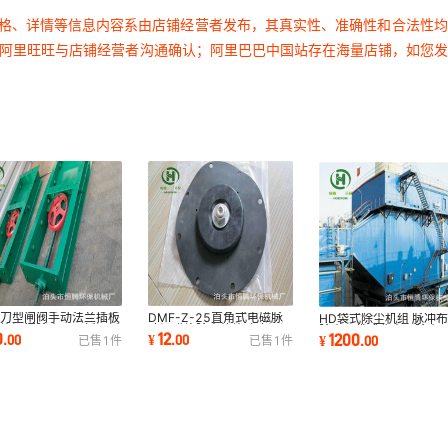
价格、详情等信息内容系由店铺经营者发布，其真实性、准确性和合法性
过阿里旺旺与店铺经营者沟通确认；阿里巴巴中国站存在海量店铺，如您
动刀型闸阀手动法兰插板
DMF-Z-25直角式电磁脉
HD袋式除尘机组 脉冲
螺旋闸门除尘器平板闸板
冲阀膜片除尘垫片喷吹阀阀
除尘器袋式收尘器除尘
0
12
1200
.
00
¥
.
00
¥
.
00
已售
1
件
已售
1
件
00*500厂
片密封件线圈
造维修厂家