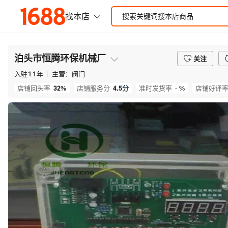
泊头市恒腾环保机械厂
关注
入驻
11
年
主营：
阀门
32%
4.5
分
- %
店铺回头率
店铺服务分
准时发货率
店铺好评