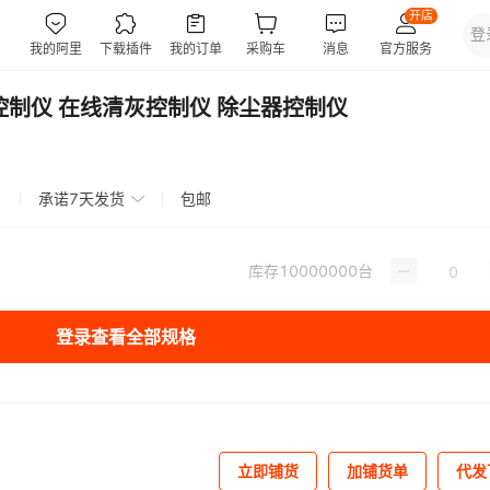
门控制仪 在线清灰控制仪 除尘器控制仪
承诺7天发货
包邮
库存
10000000
台
登录查看全部规格
立即铺货
加铺货单
代发