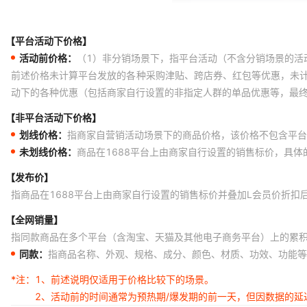
【平台活动下价格】
活动前价格：
（1）非分销场景下，指平台活动（不含分销场景的活
前述价格未计算平台发放的各种采购津贴、跨店券、红包等优惠，未
动下的各种优惠（包括商家自行设置的非指定人群的单品优惠等，最
【非平台活动下价格】
划线价格：
指商家自营销活动场景下的商品价格，该价格不包含平台
未划线价格：
商品在1688平台上由商家自行设置的销售标价，具
【发布价】
指商品在1688平台上由商家自行设置的销售标价并叠加L会员价折扣
【全网销量】
指同款商品在多个平台（含淘宝、天猫及其他电子商务平台）上的累
同款：
指商品名称、外观、规格、成分、颜色、材质、功效、功能等
*注：
1、前述说明仅适用于价格比较下的场景。
2、活动前的时间通常为预热期/爆发期的前一天，但因数据的