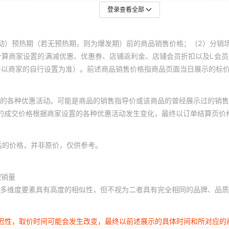
登录查看全部
动）预热期（若无预热期，则为爆发期）前的商品销售价格；（2）分销
计算商家设置的满减优惠、优惠券、店铺返利金、店铺会员折扣以及L会
终以商家的自行设置为准）。前述商品销售价格指商品页面当日展示的标
的各种优惠活动。可能是商品的销售指导价或该商品的曾经展示过的销售
体的成交价格根据商家设置的各种优惠活动发生变化，最终以订单结算页价
后的价格，并非原价，仅供参考。
积销量
多维度要素具有高度的相似性，但不视为二者具有完全相同的品牌、品质
延迟性，取价时间可能会发生改变，最终以前述展示的具体时间和所对应的