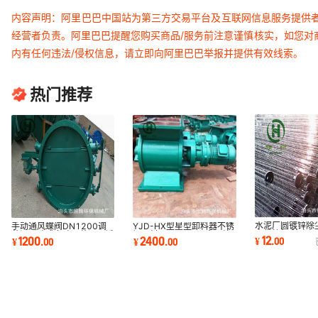
内容声明：阿里巴巴中国站为第三方交易平台及互联网信息服务提供
经营者负责。阿里巴巴提醒您购买商品/服务前注意谨慎核实，如您对
内有任何违法/侵权信息，请立即向阿里巴巴举报并提供有效线索。
热门推荐
水泥厂圆镀锌除
手动通风蝶阀DN1200调
YJD-HX型星型卸料器不锈
尘袋笼架 除尘框
节阀百叶式多叶调节阀不锈
钢下料器500*500方口给
12
1200
2400
¥
.
00
¥
.
00
¥
.
00
骨除尘附件
钢调风阀冷风阀
料机圆口卸灰阀厂