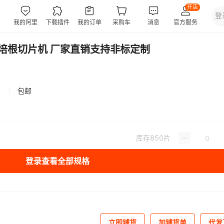
 培根切片机 厂家直销支持非标定制
包邮
库存
850
片
登录查看全部规格
立即铺货
加铺货单
代发