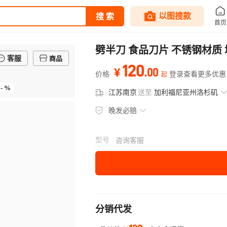
劈半刀 食品刀片 不锈钢材质
客服
商品
120
.
00
¥
价格
登录查看更多优惠
起
- %
江苏南京
送至
加利福尼亚州洛杉矶
晚发必赔
型号
咨询客服
分销代发