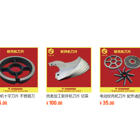
机十字刀片 不锈钢刀
肉类加工斩拌机刀片 切菜
电动绞肉机刀片 配件通
电动绞肉机刀片 十字刀
机扒皮碎肉绞肉机大弯刀
不锈钢孔板篦子出料板
5
100
35
.
00
¥
.
00
¥
.
00
配件
厂家直销
绞肉机刀片