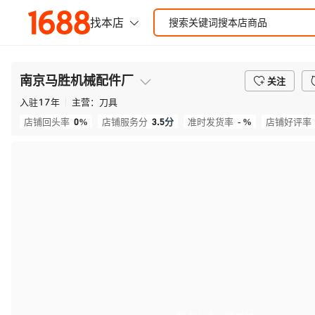
南京马胜机械配件厂
关注
入驻
17
年
主营：
刀具
0%
3.5
分
- %
店铺回头率
店铺服务分
准时发货率
店铺好评率