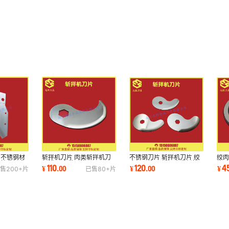
 不锈钢材
斩拌机刀片 肉类斩拌机刀
不锈钢刀片 斩拌机刀片 绞
绞肉
支持非标定
斩拌刀 定做刀片
肉机刀片 不锈钢肉类斩拌
片 
110
120
4
¥
.
00
¥
.
00
¥
售
200+
片
已售
80+
片
机刀
片