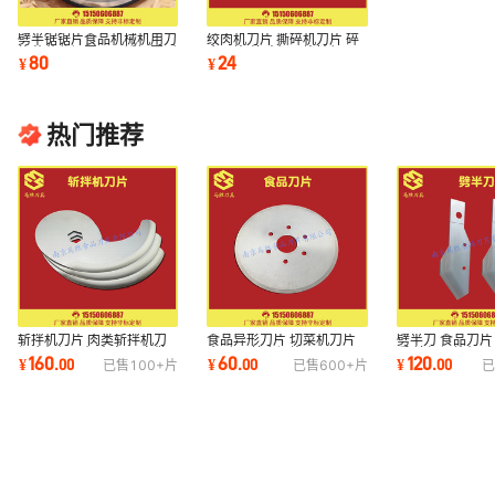
劈半锯锯片食品机械机用刀
绞肉机刀片 撕碎机刀片 碎
片蔬菜分切圆刀不锈钢圆形
肉刀片 绞碎机刀片精细 现
80
24
¥
¥
刀具厂家直销
货厂家直销
热门推荐
斩拌机刀片 肉类斩拌机刀
食品异形刀片 切菜机刀片
劈半刀 食品刀片
切肉机切丁机大弯刀 定做
伞形刀 羊肉切片刀
质 培根切片机 
160
60
120
¥
.
00
¥
.
00
¥
.
00
已售
100+
片
已售
600+
片
已
刀片
制