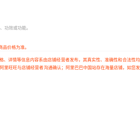
、功效或功能。
商品价格为准。
价格、详情等信息内容系由店铺经营者发布，其真实性、准确性和合法性
过阿里旺旺与店铺经营者沟通确认；阿里巴巴中国站存在海量店铺，如您