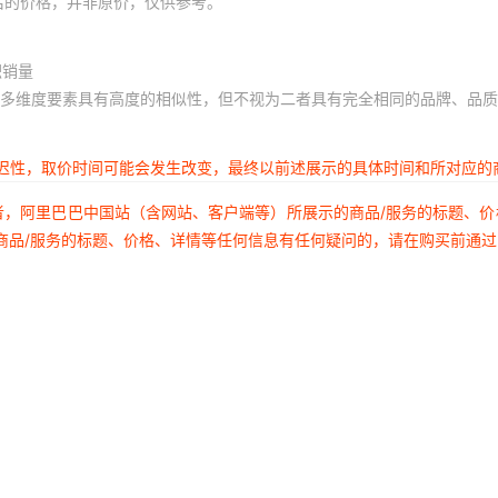
后的价格，并非原价，仅供参考。
积销量
多维度要素具有高度的相似性，但不视为二者具有完全相同的品牌、品质
延迟性，取价时间可能会发生改变，最终以前述展示的具体时间和所对应的
者，阿里巴巴中国站（含网站、客户端等）所展示的商品/服务的标题、
商品/服务的标题、价格、详情等任何信息有任何疑问的，请在购买前通