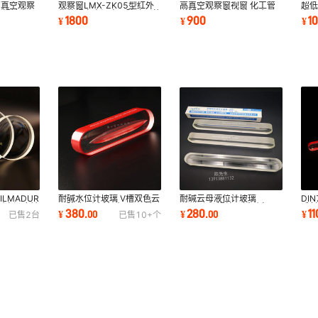
高真空观察
观察窗LMX-ZK05型红外
高真空观察窗视窗 化工管
超
压视镜窗口
紫外视窗高温高压玻璃石英
道视镜 高压玻璃片五金工
窗
1800
900
1
¥
¥
¥
视镜高温耐压
具配件螺纹
英
ILMADUR
耐碱水位计玻璃 V槽双色云
DI
耐碱云母液位计玻璃
耐高温腐蚀
母玻璃 耐腐蚀耐压云母液
反射
JC/T891锅炉平板耐高压
380
11
280
¥
.
00
¥
¥
.
00
已售
2
台
已售
10+
个
位计玻璃厂家
色
水位计平面开槽玻璃板