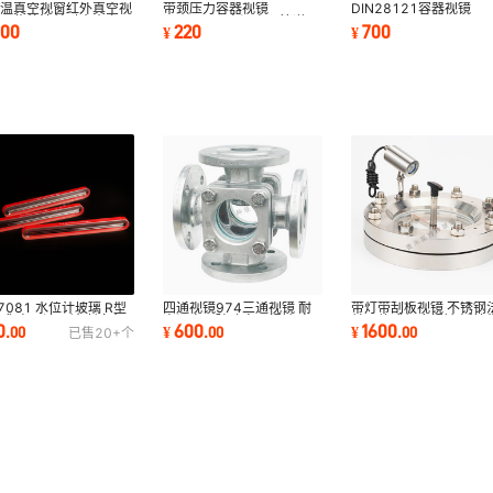
低温真空视窗红外真空视
带颈压力容器视镜
DIN28121容器视镜
高压紫外法兰对夹真空石
HG21619高温高压管道用
NORIS METAGLAS
000
220
700
¥
¥
玻璃观察窗
不锈钢NBT47017
LUMIGALS MAXOS不
DIN28120
法兰视镜
N7081 水位计玻璃 R型
四通视镜974三通视镜 耐
带灯带刮板视镜 不锈钢
式 高压液面计 长条红
高温高压玻璃容器视镜 直
兰一体式组合视镜 活接
0
600
1600
.
00
¥
.
00
¥
.
00
已售
20+
个
开槽玻璃板
通视镜 管道视镜
灯视镜厂家直供