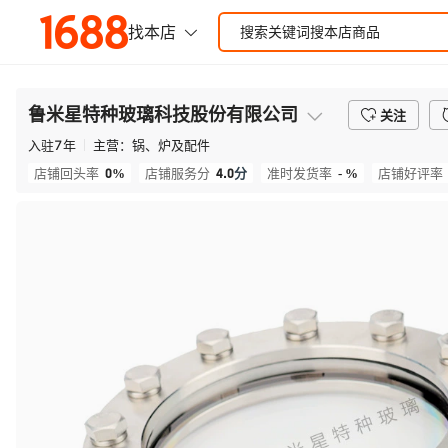
鲁米星特种玻璃科技股份有限公司
关注
入驻
7
年
主营：
锅、炉及配件
0%
4.0
分
- %
店铺回头率
店铺服务分
准时发货率
店铺好评率