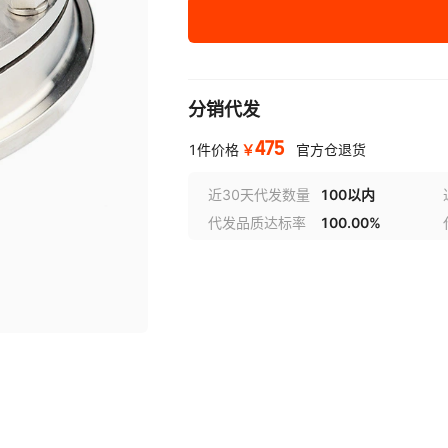
DN125
DN150
分销代发
DN200
475
DN250
￥
1件价格
官方仓退货
DN300
近30天代发数量
100以内
代发品质达标率
100.00%
DN20
DN25
DN32
DN40