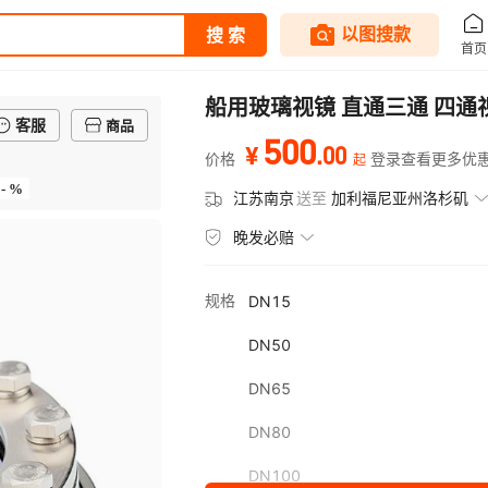
船用玻璃视镜 直通三通 四通
客服
商品
500
.
00
¥
价格
登录查看更多优
起
- %
江苏南京
送至
加利福尼亚州洛杉矶
晚发必赔
规格
DN15
DN50
DN65
DN80
DN100