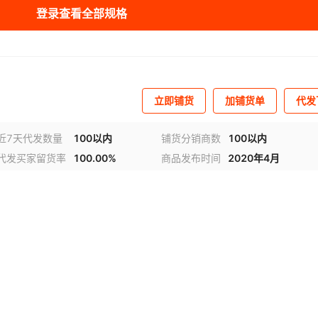
登录查看全部规格
库存
1000
台
库存
1000
台
库存
1000
台
立即铺货
加铺货单
代发
库存
1000
台
库存
1000
台
近7天代发数量
100以内
铺货分销商数
100以内
代发买家留货率
100.00%
商品发布时间
2020年4月
库存
1000
台
库存
1000
台
库存
1000
台
库存
1000
台