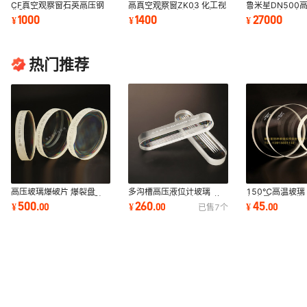
CF真空观察窗石英高压钢
高真空观察窗ZK03 化工视
鲁米星DN500
化玻璃红外厂家高耐压
窗 管道视镜 高温高压窗口
窗ZK04高温高
1000
1400
27000
¥
¥
¥
五金工具配件
设备专用耐高温
热门推荐
多沟槽高压液位计玻璃
150℃高温玻璃 
高压玻璃爆破片 爆裂盘
JC/T891反射式高压水位
鲁米星厂家直供
15-200Mpa 石油固井玻
260
45
500
¥
.
00
¥
.
00
¥
.
00
已售
7
个
计玻璃长条液面计板
玻璃片规格齐全
璃爆破片 厂家直供