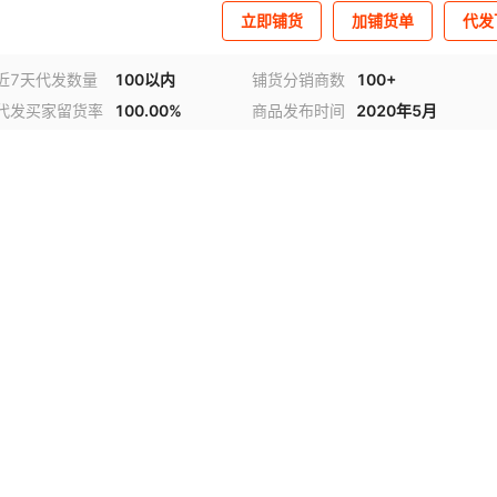
立即铺货
加铺货单
代发
近7天代发数量
100以内
铺货分销商数
100+
代发买家留货率
100.00%
商品发布时间
2020年5月