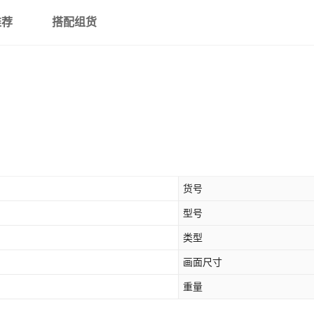
推荐
搭配组货
货号
型号
类型
画面尺寸
重量