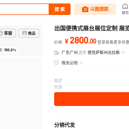
出国便携式展台展位定制 展览
客服
商品
2800
.
00
¥
价格
登录查看更多优
100.0%
率
广东广州
送至
德克萨斯州达拉斯
晚发必赔
购买
数量
分销代发