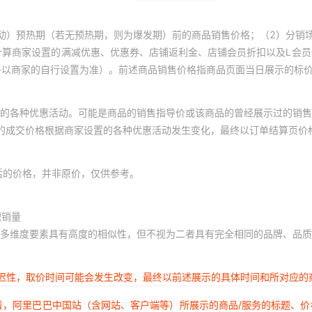
动）预热期（若无预热期，则为爆发期）前的商品销售价格；（2）分销
计算商家设置的满减优惠、优惠券、店铺返利金、店铺会员折扣以及L会
终以商家的自行设置为准）。前述商品销售价格指商品页面当日展示的标
的各种优惠活动。可能是商品的销售指导价或该商品的曾经展示过的销售
体的成交价格根据商家设置的各种优惠活动发生变化，最终以订单结算页价
后的价格，并非原价，仅供参考。
积销量
多维度要素具有高度的相似性，但不视为二者具有完全相同的品牌、品质
延迟性，取价时间可能会发生改变，最终以前述展示的具体时间和所对应的
者，阿里巴巴中国站（含网站、客户端等）所展示的商品/服务的标题、