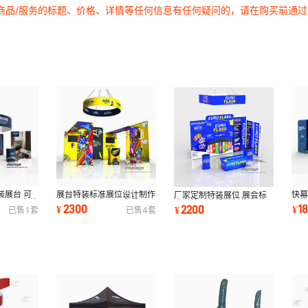
商品/服务的标题、价格、详情等任何信息有任何疑问的，请在购买前通
装展台 可
展台特装标准展位设计制作
快幕
厂家定制特装展位 展会标
再用展台热
便携展位展览展示背景 环
展位
准摊拉展台设计制作 展厅
2300
1
2200
¥
¥
¥
已售
1
套
已售
4
套
保热转印画面
览
展示设计制作