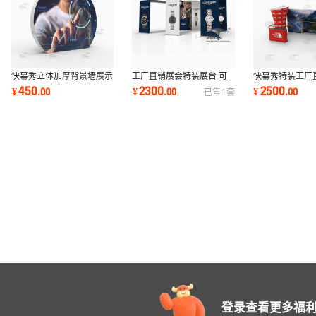
工厂直销展会特装展台 可
快幕秀立体加厚背景墙展示
快幕秀特装工厂
移动展位可循环再用展台热
架 活动舞台背景板 热转印
位特装展台 展
2300
450
2500
¥
.
00
¥
.
00
¥
.
00
已售
1
套
转印布画面
画面广告架
精装设计制作
登录查看更多福利