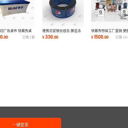
印广告桌布 快幕秀桌
快幕秀特装工厂直销 便
便携式促销台组合 展览活
折叠促销台 展览活动促
展位展览展位标摊制作
动促销台前台接待台 超市
60
1500
330
.
00
¥
.
00
¥
.
00
已售
1
套
已售
10
办公折叠桌
摊位展台设计
商场陈列展示桌
一键登录