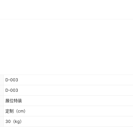
D-003
D-003
展位特装
定制
（cm）
30
（kg）