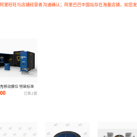
过阿里旺旺与店铺经营者沟通确认；阿里巴巴中国站存在海量店铺，如您
秀移动展位 特装标准
设计制作 便携展位展
800
已售
2
套
展示背景