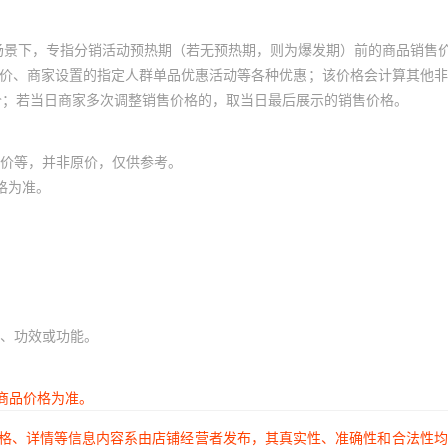
场景下，专指分销活动预热期（若无预热期，则为爆发期）前的商品销售
员价、商家设置的指定人群单品优惠活动等各种优惠；该价格会计算其他
价；若当日商家多次调整销售价格的，取当日最后展示的销售价格。
价等，并非原价，仅供参考。
格为准。
、功效或功能。
商品价格为准。
价格、详情等信息内容系由店铺经营者发布，其真实性、准确性和合法性