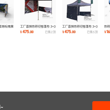
工厂直销热转印帐篷布 3*3
工厂直销热转印帐篷布 3*3
热转
直销标摊展
米广告铝合金折叠帐篷促销
米广告铝合金折叠帐篷促销
布 
览展台特装
475
475
1
¥
.
00
¥
.
00
¥
已售
2
顶
已售
5
顶
展览沙滩帐篷
展览沙滩帐篷
销
~