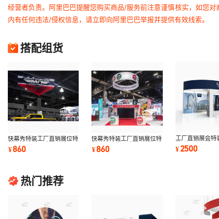
经营者负责。阿里巴巴提醒您购买商品/服务前注意谨慎核实，如您对
内有任何违法/侵权信息，请立即向阿里巴巴举报并提供有效线索。
搭配组货
工厂直销展会特
快幕秀特装工厂直销展位特
快幕秀特装工厂直销展位特
移动展位可循环
装吊顶 展览展台吊顶商场
装吊顶 展览展台吊顶商场
2500
860
860
¥
¥
¥
转印布画面
超市广告吊顶
超市广告吊顶
热门推荐