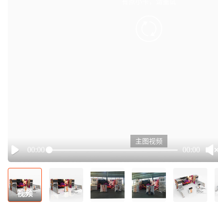
有点小卡，请重试
retry
主图视频
00:00
00:00
Play
视频