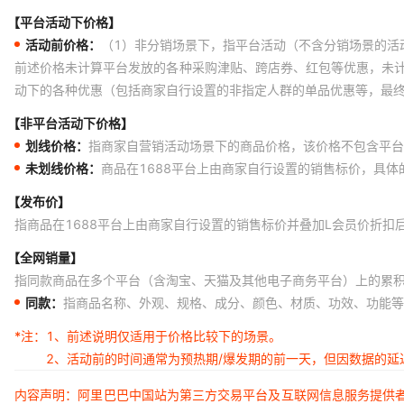
【平台活动下价格】
活动前价格：
（1）非分销场景下，指平台活动（不含分销场景的活
前述价格未计算平台发放的各种采购津贴、跨店券、红包等优惠，未
动下的各种优惠（包括商家自行设置的非指定人群的单品优惠等，最
【非平台活动下价格】
划线价格：
指商家自营销活动场景下的商品价格，该价格不包含平台
未划线价格：
商品在1688平台上由商家自行设置的销售标价，具
【发布价】
指商品在1688平台上由商家自行设置的销售标价并叠加L会员价折扣
【全网销量】
指同款商品在多个平台（含淘宝、天猫及其他电子商务平台）上的累
同款：
指商品名称、外观、规格、成分、颜色、材质、功效、功能等
*注：
1、前述说明仅适用于价格比较下的场景。
2、活动前的时间通常为预热期/爆发期的前一天，但因数据的
内容声明：阿里巴巴中国站为第三方交易平台及互联网信息服务提供