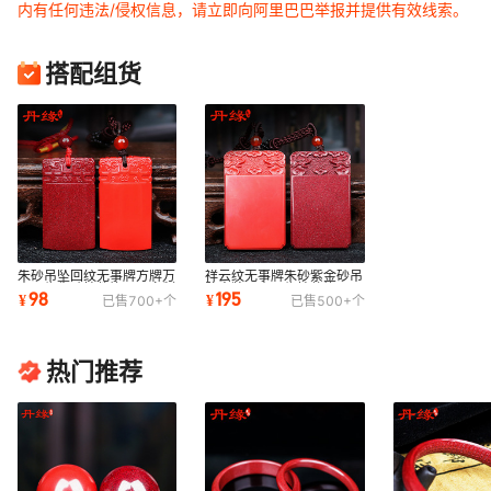
内有任何违法/侵权信息，请立即向阿里巴巴举报并提供有效线索。
搭配组货
朱砂吊坠回纹无事牌方牌万
祥云纹无事牌朱砂紫金砂吊
山丹缘朱砂挂件饰品厂家制
坠方牌万山丹缘挂件饰品工
98
195
¥
¥
已售
700+
个
已售
500+
个
作创意挂坠
厂制作
热门推荐