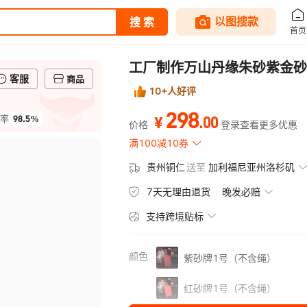
工厂制作万山丹缘朱砂紫金砂
客服
商品
10+人好评
298
98.5%
.
00
率
¥
价格
登录查看更多优惠
满100减10券
贵州铜仁
送至
加利福尼亚州洛杉矶
7天无理由退货
晚发必赔
支持跨境贴标
颜色
紫砂牌1号（不含绳）
红砂牌1号（不含绳）