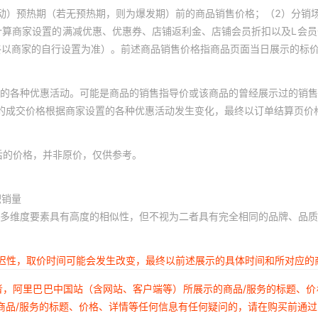
动）预热期（若无预热期，则为爆发期）前的商品销售价格；（2）分销
计算商家设置的满减优惠、优惠券、店铺返利金、店铺会员折扣以及L会
终以商家的自行设置为准）。前述商品销售价格指商品页面当日展示的标
的各种优惠活动。可能是商品的销售指导价或该商品的曾经展示过的销售
体的成交价格根据商家设置的各种优惠活动发生变化，最终以订单结算页价
后的价格，并非原价，仅供参考。
积销量
多维度要素具有高度的相似性，但不视为二者具有完全相同的品牌、品质
延迟性，取价时间可能会发生改变，最终以前述展示的具体时间和所对应的
者，阿里巴巴中国站（含网站、客户端等）所展示的商品/服务的标题、
商品/服务的标题、价格、详情等任何信息有任何疑问的，请在购买前通