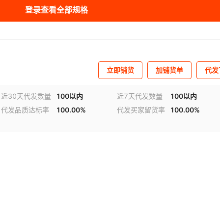
登录查看全部规格
立即铺货
加铺货单
代发
近30天代发数量
100以内
近7天代发数量
100以内
代发品质达标率
100.00%
代发买家留货率
100.00%