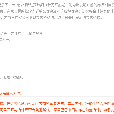
场景下，专指分销活动预热期（若无预热期，则为爆发期）前的商品销售
员价、商家设置的指定人群单品优惠活动等各种优惠；该价格会计算其他
价；若当日商家多次调整销售价格的，取当日最后展示的销售价格。
价等，并非原价，仅供参考。
格为准。
、功效或功能。
商品价格为准。
价格、详情等信息内容系由店铺经营者发布，其真实性、准确性和合法性
过阿里旺旺与店铺经营者沟通确认；阿里巴巴中国站存在海量店铺，如您