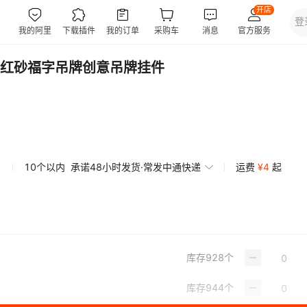
红砂福字吊牌创意吊牌挂件
10个以内
承诺48小时发货·常发中通快递
运费
¥
4
起
库存
928
个
库存
944
个