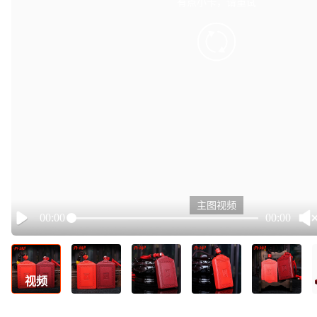
有点小卡，请重试
retry
主图视频
00:00
00:00
Play
视频