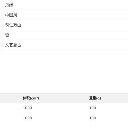
丹缘
中国风
铜仁万山
否
文艺复古
体积(cm³)
重量(g)
1000
100
1000
100