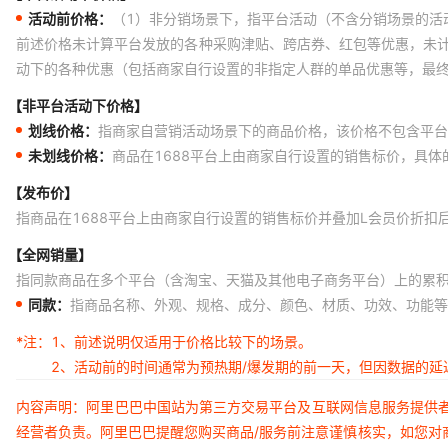
活动前价格：
（1）非分销场景下，指平台活动（不含分销场景的活
前述价格未计算平台发放的各种采购津贴、跨店券、红包等优惠，未
动下的各种优惠（包括商家自行设置的非指定人群的单品优惠等，最
【非平台活动下价格】
划线价格：
指商家自营销活动场景下的商品价格，该价格不包含平台
未划线价格：
商品在1688平台上由商家自行设置的销售标价，具
【发布价】
指商品在1688平台上由商家自行设置的销售标价并叠加L会员价折扣
【全网销量】
指同款商品在多个平台（含淘宝、天猫及其他电子商务平台）上的累
同款：
指商品名称、外观、规格、成分、颜色、材质、功效、功能等
*注：
1、前述说明仅适用于价格比较下的场景。
2、活动前的时间通常为预热期/爆发期的前一天，但因数据的
内容声明：阿里巴巴中国站为第三方交易平台及互联网信息服务提供
经营者负责。阿里巴巴提醒您购买商品/服务前注意谨慎核实，如您对