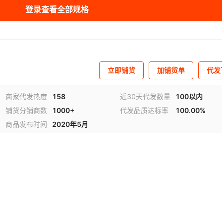
登录查看全部规格
库存
50
个
立即铺货
加铺货单
代发
商家代发热度
158
近30天代发数量
100以内
铺货分销商数
1000+
代发品质达标率
100.00%
商品发布时间
2020年5月