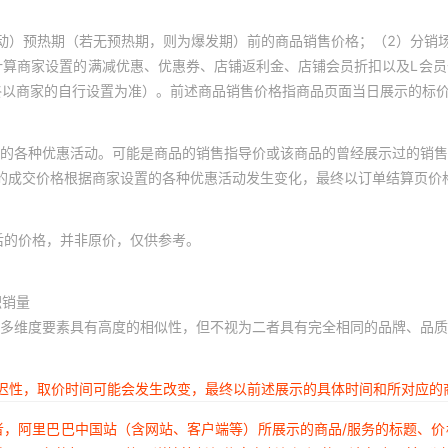
动）预热期（若无预热期，则为爆发期）前的商品销售价格；（2）分销
计算商家设置的满减优惠、优惠券、店铺返利金、店铺会员折扣以及L会
终以商家的自行设置为准）。前述商品销售价格指商品页面当日展示的标
的各种优惠活动。可能是商品的销售指导价或该商品的曾经展示过的销售
体的成交价格根据商家设置的各种优惠活动发生变化，最终以订单结算页价
后的价格，并非原价，仅供参考。
积销量
多维度要素具有高度的相似性，但不视为二者具有完全相同的品牌、品质
延迟性，取价时间可能会发生改变，最终以前述展示的具体时间和所对应的
者，阿里巴巴中国站（含网站、客户端等）所展示的商品/服务的标题、