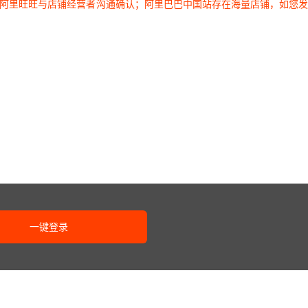
过阿里旺旺与店铺经营者沟通确认；阿里巴巴中国站存在海量店铺，如您
一键登录