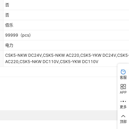
否
否
佰乐
99999
（pcs）
电力
CSK5-NKW DC24V,CSK5-NKW AC220,CSK5-YKW DC24V,CSK5
AC220,CSK5-NKW DC110V,CSK5-YKW DC110V
客服
APP
更多
顶部