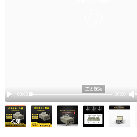
有点小卡，请重试
retry
主图视频
00:00
00:00
Play
视频