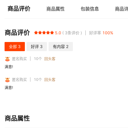
商品评价
商品属性
包装信息
商品
商品评价
5.0
3
条评价
好评率
100
%
全部
3
好评
3
有内容
2
匿名购买
10
个
回头客
满意!
匿名购买
10
个
回头客
满意!
商品属性