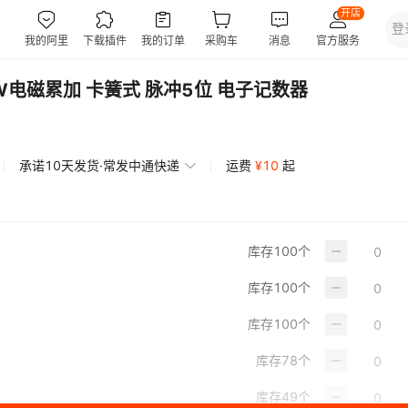
KW电磁累加 卡簧式 脉冲5位 电子记数器
承诺10天发货·常发中通快递
运费
¥
10
起
库存
100
个
库存
100
个
库存
100
个
库存
78
个
库存
49
个