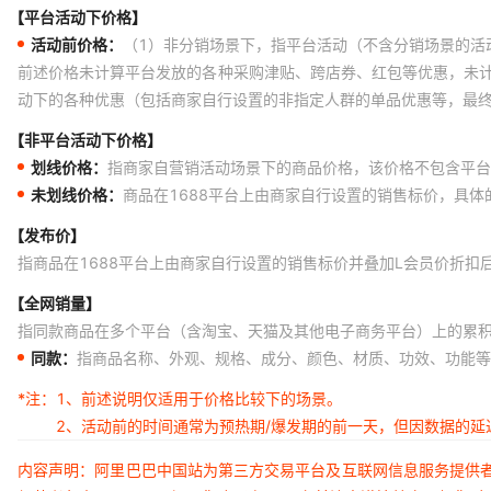
【平台活动下价格】
活动前价格：
（1）非分销场景下，指平台活动（不含分销场景的活
前述价格未计算平台发放的各种采购津贴、跨店券、红包等优惠，未
动下的各种优惠（包括商家自行设置的非指定人群的单品优惠等，最
【非平台活动下价格】
划线价格：
指商家自营销活动场景下的商品价格，该价格不包含平台
未划线价格：
商品在1688平台上由商家自行设置的销售标价，具
【发布价】
指商品在1688平台上由商家自行设置的销售标价并叠加L会员价折扣
【全网销量】
指同款商品在多个平台（含淘宝、天猫及其他电子商务平台）上的累
同款：
指商品名称、外观、规格、成分、颜色、材质、功效、功能等
*注：
1、前述说明仅适用于价格比较下的场景。
2、活动前的时间通常为预热期/爆发期的前一天，但因数据的
内容声明：阿里巴巴中国站为第三方交易平台及互联网信息服务提供