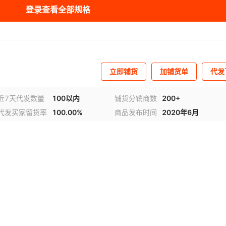
库存
4444
米
登录查看全部规格
库存
4444
米
库存
4444
米
库存
4444
米
立即铺货
加铺货单
代发
库存
4444
米
近7天代发数量
100以内
铺货分销商数
200+
代发买家留货率
100.00%
商品发布时间
2020年6月
库存
4444
米
库存
4444
米
库存
4443
米
库存
4444
米
库存
4444
米
库存
4444
米