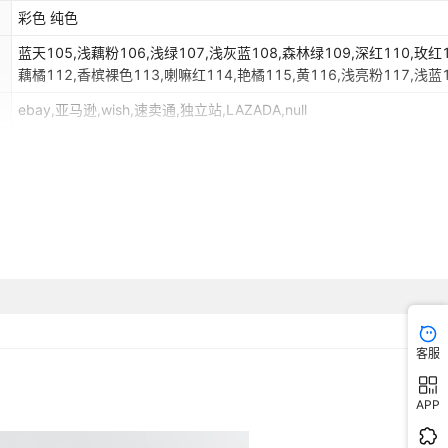
彩色 纯色
蓝天105,浅藕粉106,浅绿107,浅灰蓝108,森林绿109,深红110,玫红1
藕橘112,香槟裸色113,喇嘛红114,艳橘115,黄116,浅亮粉117,浅蓝1
香槟119,军绿120,藏青121,金橘122,绯红123,浅墨绿124,色卡样品
ebay,亚马逊,wish,速卖通,独立站,LAZADA,null
客服
APP