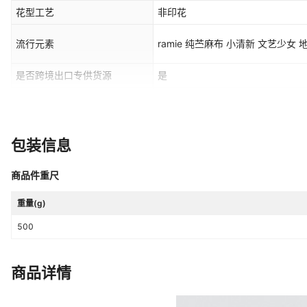
花型工艺
非印花
流行元素
ramie 纯苎麻布 小清新 文艺少女
是否跨境出口专供货源
是
主要销售地区
非洲,欧洲,南美,东南亚,北美,东北亚,中
包装信息
商品件重尺
重量(g)
500
商品详情