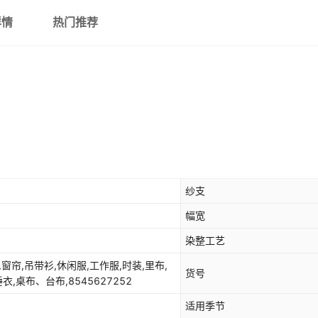
详情
热门推荐
军绿120
藏青121
金橘122
绯红123
浅墨绿124
色卡样品
纱支
幅宽
染整工艺
,窗帘,吊带衫,休闲服,工作服,时装,里布,
货号
,桌布、台布,8545627252
适用季节