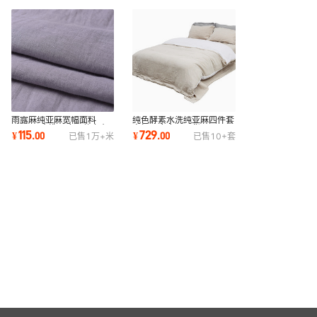
雨露麻纯亚麻宽幅面料
纯色酵素水洗纯亚麻四件套
290cm水洗亚麻四件套布
宽幅亚麻床品现货
115
729
¥
.
00
¥
.
00
已售
1万+
米
已售
10+
套
料ML008linenbedding