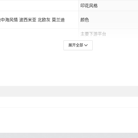
印花风格
 地中海风情 波西米亚 北欧灰 莫兰迪
颜色
主要下游平台
东,null
展开全部