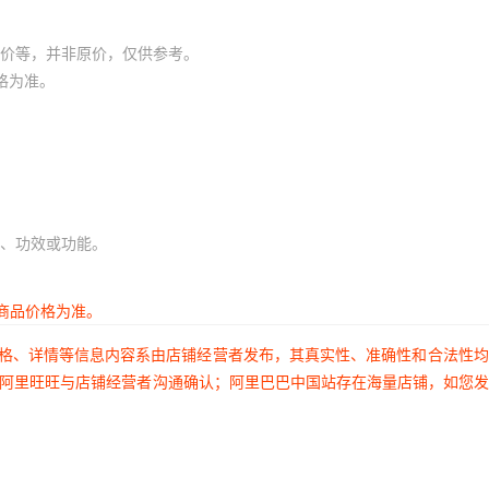
价等，并非原价，仅供参考。
格为准。
、功效或功能。
商品价格为准。
价格、详情等信息内容系由店铺经营者发布，其真实性、准确性和合法性
过阿里旺旺与店铺经营者沟通确认；阿里巴巴中国站存在海量店铺，如您