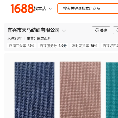
宜兴市天马纺织有限公司
关注
入驻
23
年
主营：
麻类面料
42%
4.0
分
78%
店铺回头率
店铺服务分
准时发货率
店铺好评