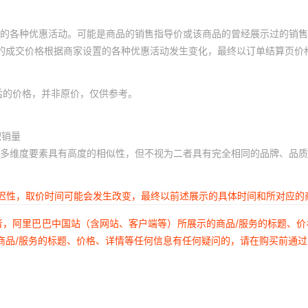
的各种优惠活动。可能是商品的销售指导价或该商品的曾经展示过的销售
体的成交价格根据商家设置的各种优惠活动发生变化，最终以订单结算页价
后的价格，并非原价，仅供参考。
积销量
多维度要素具有高度的相似性，但不视为二者具有完全相同的品牌、品质
延迟性，取价时间可能会发生改变，最终以前述展示的具体时间和所对应的
者，阿里巴巴中国站（含网站、客户端等）所展示的商品/服务的标题、
商品/服务的标题、价格、详情等任何信息有任何疑问的，请在购买前通