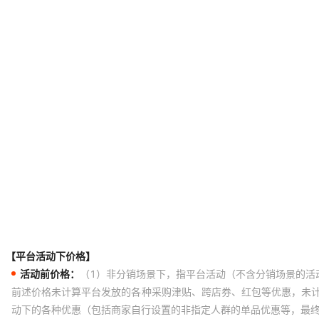
【平台活动下价格】
活动前价格：
（1）非分销场景下，指平台活动（不含分销场景的活
前述价格未计算平台发放的各种采购津贴、跨店券、红包等优惠，未
动下的各种优惠（包括商家自行设置的非指定人群的单品优惠等，最