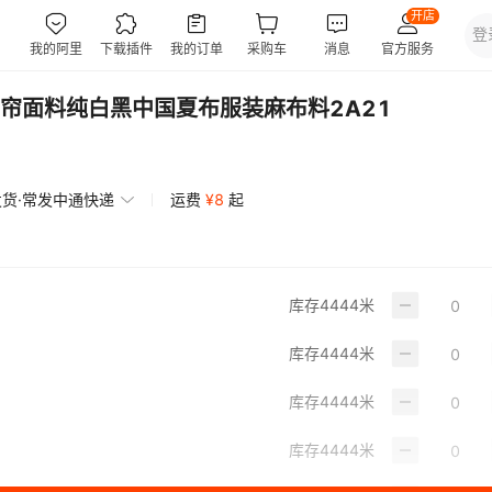
帘面料纯白黑中国夏布服装麻布料2A21
发货·常发中通快递
运费
¥
8
起
库存
4444
米
库存
4444
米
库存
4444
米
库存
4444
米