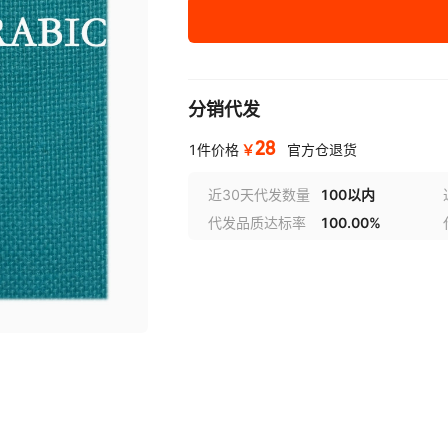
森林绿109
深红110
玫红111
分销代发
藕橘112
28
￥
1件价格
官方仓退货
香槟裸色113
近30天代发数量
100以内
代发品质达标率
100.00%
喇嘛红114
艳橘115
黄116
浅亮粉117
浅蓝118
香槟119