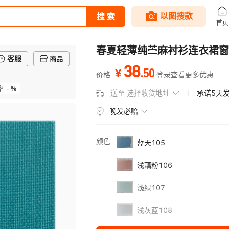
春夏轻薄纯苎麻衬衫连衣裙窗
客服
商品
38
.
50
¥
价格
登录查看更多优惠
- %
率
送至
选择收货地址
承诺5天
晚发必赔
颜色
蓝天105
浅藕粉106
浅绿107
浅灰蓝108