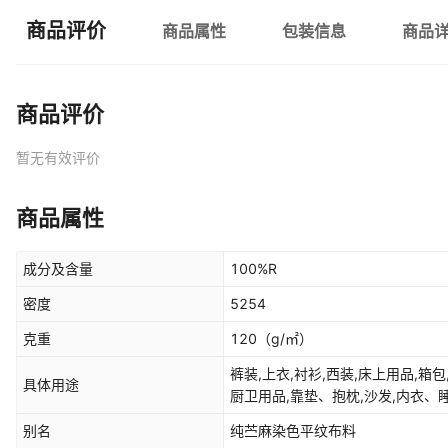
商品评价
商品属性
包装信息
商品
商品评价
暂无有效评价
商品属性
成分及含量
100%R
密度
5254
克重
120
（g/㎡）
裤装,上衣,衬衫,西装,床上用品,箱包
具体用途
厨卫用品,靠垫、抱枕,沙发,内衣、睡衣
别名
纯苎麻染色平纹布料