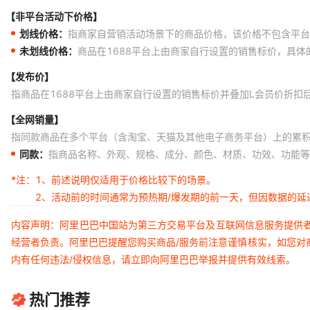
【非平台活动下价格】
划线价格：
指商家自营销活动场景下的商品价格，该价格不包含平台
未划线价格：
商品在1688平台上由商家自行设置的销售标价，具
【发布价】
指商品在1688平台上由商家自行设置的销售标价并叠加L会员价折扣
【全网销量】
指同款商品在多个平台（含淘宝、天猫及其他电子商务平台）上的累
同款：
指商品名称、外观、规格、成分、颜色、材质、功效、功能等
*注：
1、前述说明仅适用于价格比较下的场景。
2、活动前的时间通常为预热期/爆发期的前一天，但因数据的
内容声明：阿里巴巴中国站为第三方交易平台及互联网信息服务提供
经营者负责。阿里巴巴提醒您购买商品/服务前注意谨慎核实，如您对
内有任何违法/侵权信息，请立即向阿里巴巴举报并提供有效线索。
热门推荐