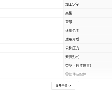
加工定制
类型
型号
适用范围
适用介质
公称压力
安装形式
类型（通道位置）
零部件及配件
驱动方式
展开全部
主体材料
0,DCG-01-2B8-40
是否跨境出口专供货源