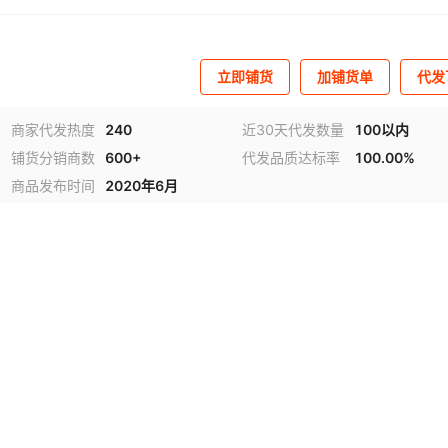
立即铺货
加铺货单
代发
商家代发热度
240
近30天代发数量
100以内
铺货分销商数
600+
代发品质达标率
100.00%
商品发布时间
2020年6月