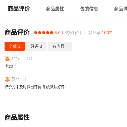
商品评价
商品属性
包装信息
商品
商品评价
5.0
3
条评价
好评率
100
%
全部
3
好评
3
有内容
1
t**9
1
只
满意!
双**1
1
评价方未及时做出评价,系统默认好评!
商品属性