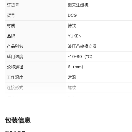
订货号
海天注塑机
货号
DCG
材质
铸铁
品牌
YUKEN
产品别名
液压凸轮换向阀
适用温度
-10-80
（℃）
公称通径
6
（mm）
工作温度
常温
连接形式
螺纹
流动方向
换向
压力环境
常压
规格
DCG-01-2B2-40,DCG-01-2B3-4
包装信息