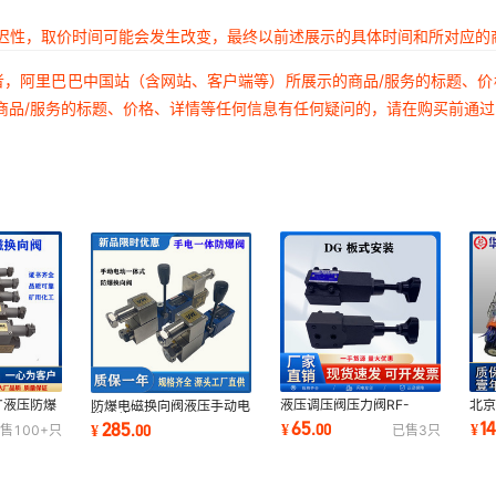
延迟性，取价时间可能会发生改变，最终以前述展示的具体时间和所对应的
者，阿里巴巴中国站（含网站、客户端等）所展示的商品/服务的标题、
商品/服务的标题、价格、详情等任何信息有任何疑问的，请在购买前通
-T液压防爆
液压调压阀压力阀RF-
北
防爆电磁换向阀液压手动电
EO-
G01-1 RF-G01/T01-3
4W
磁一体GD-
65
1
285
¥
.
00
¥
¥
.
00
售
100+
只
已售
3
只
矿用化工阀
RF-T01-3 RV-02G-
CW2
4WEMM6E/D24V煤机矿
3/H/1
用防爆阀