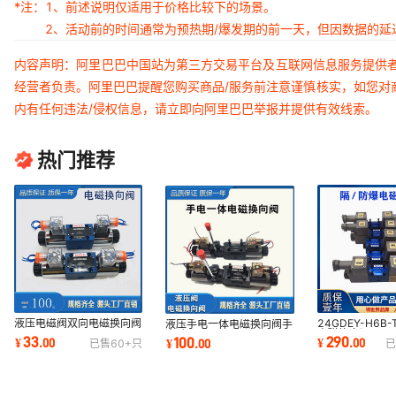
*注：
1、前述说明仅适用于价格比较下的场景。
2、活动前的时间通常为预热期/爆发期的前一天，但因数据的
内容声明：阿里巴巴中国站为第三方交易平台及互联网信息服务提供
经营者负责。阿里巴巴提醒您购买商品/服务前注意谨慎核实，如您对
内有任何违法/侵权信息，请立即向阿里巴巴举报并提供有效线索。
热门推荐
液压电磁阀双向电磁换向阀
24GDEY-H6B
液压手电一体电磁换向阀手
4WE6E50/AG24NZ5L
电磁换向阀24GD
电动4WEMM6E/D24V
33
290
100
¥
.
00
¥
.
00
¥
.
00
已售
60+
只
已
4WE6H 6G 6J50/AW220
H6B-T隔爆阀
10G E 4WEMM6G/D24V