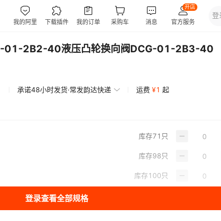
01-2B2-40液压凸轮换向阀DCG-01-2B3-40
承诺48小时发货·常发韵达快递
运费
¥
1
起
库存
71
只
库存
98
只
库存
100
只
登录查看全部规格