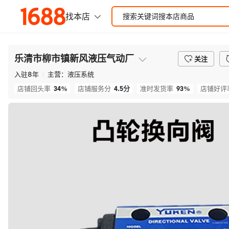
乐清市柳市镇新风液压气动厂
关注
入驻
8
年
主营：
液压系统
34%
4.5
分
93%
店铺回头率
店铺服务分
准时发货率
店铺好评