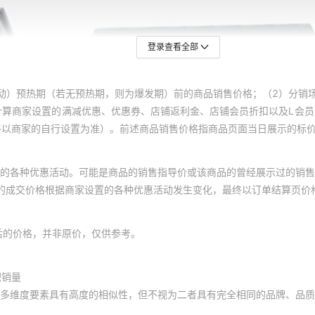
登录查看全部
动）预热期（若无预热期，则为爆发期）前的商品销售价格；（2）分销
计算商家设置的满减优惠、优惠券、店铺返利金、店铺会员折扣以及L会
终以商家的自行设置为准）。前述商品销售价格指商品页面当日展示的标
的各种优惠活动。可能是商品的销售指导价或该商品的曾经展示过的销售
体的成交价格根据商家设置的各种优惠活动发生变化，最终以订单结算页价
后的价格，并非原价，仅供参考。
积销量
多维度要素具有高度的相似性，但不视为二者具有完全相同的品牌、品质