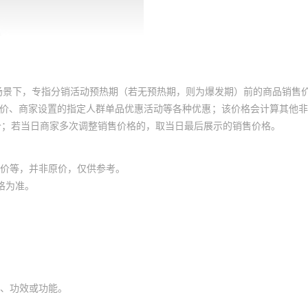
场景下，专指分销活动预热期（若无预热期，则为爆发期）前的商品销售
员价、商家设置的指定人群单品优惠活动等各种优惠；该价格会计算其他
价；若当日商家多次调整销售价格的，取当日最后展示的销售价格。
价等，并非原价，仅供参考。
格为准。
、功效或功能。