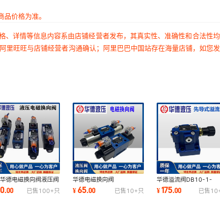
商品价格为准。
价格、详情等信息内容系由店铺经营者发布，其真实性、准确性和合法性
过阿里旺旺与店铺经营者沟通确认；阿里巴巴中国站存在海量店铺，如您
京华德电磁换向阀液压阀
华德电磁换向阀
华德溢流阀DB10-1-
E6E61B/CG24N9Z5L
4WE10E31B/CG24N9Z5L
50B/315 DB20-1-
40
65
175
.
00
¥
.
00
¥
.
00
已售
100+
只
已售
10+
只
已售
10
20 4WE6J 6G 6D
CW220-50N9Z5L
50/315调压阀DB30-1
4WE10J 10G
50B/100