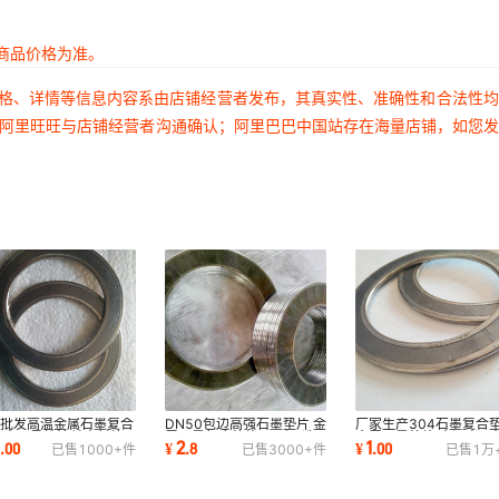
商品价格为准。
价格、详情等信息内容系由店铺经营者发布，其真实性、准确性和合法性
过阿里旺旺与店铺经营者沟通确认；阿里巴巴中国站存在海量店铺，如您
家批发高温金属石墨复合
DN50包边高强石墨垫片 金
厂家生产304石墨复合
 高强柔性法兰密封垫
属石墨复合垫片 异形可选
金属石墨垫片 高温高强
0
2
1
.
00
¥
.
8
¥
.
00
已售
1000+
件
已售
3000+
件
已售
1万
强石墨垫片
柔性石墨复合垫
片规格多种