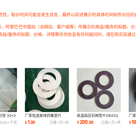
延迟性，取价时间可能会发生改变，最终以前述展示的具体时间和所对应的
者，阿里巴巴中国站（含网站、客户端等）所展示的商品/服务的标题、
商品/服务的标题、价格、详情等任何信息有任何疑问的，请在购买前通
带 30*3
厂家批发膨体四氟垫片
高温高压石棉垫片XB450
厂
带 聚四氟
3MM规格齐全 耐高温耐腐
石棉橡胶垫厂家DN50石棉
垫片
1
200
1
¥
.
00
¥
.
00
¥
500+
千克
已售
1万+
件
已售
1万+
件
蚀膨体软四氟垫片
垫耐高温价格优惠
增