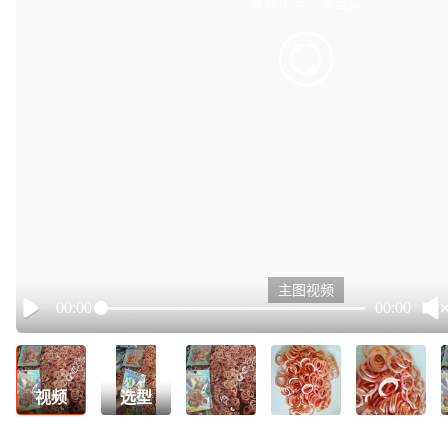
有点小卡，请重试
retry
主图视频
00:00
00:00
Play
视频
选型