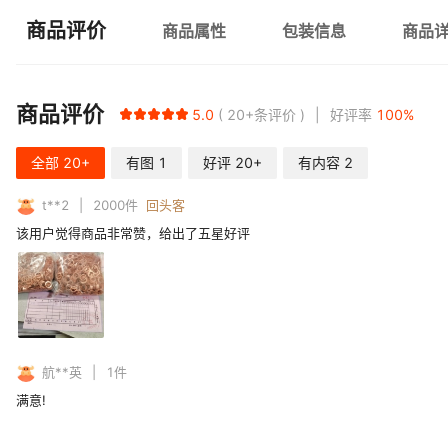
商品评价
商品属性
包装信息
商品
商品评价
5.0
20+
条评价
好评率
100
%
全部
20+
有图
1
好评
20+
有内容
2
t**2
2000
件
回头客
该用户觉得商品非常赞，给出了五星好评
航**英
1
件
满意!