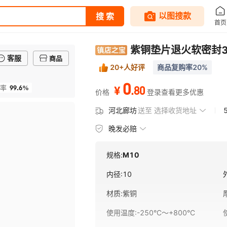
紫铜垫片退火软密封
客服
商品
20+人好评
商品复购率20%
0
99.6%
.
80
率
¥
价格
登录查看更多优惠
河北廊坊
送至
选择收货地址
晚发必赔
规格:
M10
内径
:
10
材质
:
紫铜
使用温度
:
-250°C～+800°C