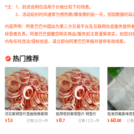
*注：
1、前述说明仅适用于价格比较下的场景。
2、活动前的时间通常为预热期/爆发期的前一天，但因数据的
内容声明：阿里巴巴中国站为第三方交易平台及互联网信息服务提供
经营者负责。阿里巴巴提醒您购买商品/服务前注意谨慎核实，如您对
内有任何违法/侵权信息，请立即向阿里巴巴举报并提供有效线索。
热门推荐
河北紫铜垫片垫圈规格紫铜
船用密封紫铜垫片 铜垫片
批发四氟膨体密封
垫200pcs耐腐蚀密封耐高
紫铜 紫铜组合垫 退火紫铜
耐高压四氟弹性
1
0
60
¥
.
5
¥
.
7
¥
.
00
已售
25万+
件
已售
12万+
件
已售
温防漏耐高压
垫片
乙烯密封垫