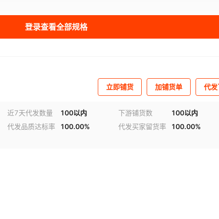
登录查看全部规格
立即铺货
加铺货单
代发
近7天代发数量
100以内
下游铺货数
100以内
代发品质达标率
100.00%
代发买家留货率
100.00%
视频