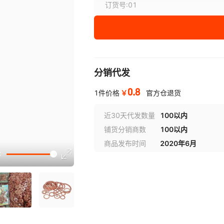
订货号
:
01
¥
0.8
库存 25071
分销代发
0.8
￥
1件价格
官方仓退货
近30天代发数量
100以内
铺货分销商数
100以内
商品发布时间
2020年6月
选型