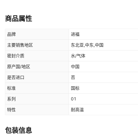
商品属性
品牌
进福
主要销售地区
东北亚,中东,中国
密封介质
水/气体
原产国/地区
中国
是否进口
否
标准
国标
系列
01
特性
耐高温
包装信息