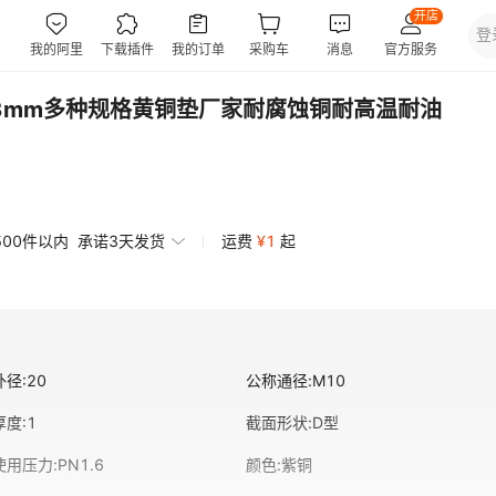
3mm多种规格黄铜垫厂家耐腐蚀铜耐高温耐油
500件以内
承诺3天发货
运费
¥
1
起
外径
:
20
公称通径
:
M10
厚度
:
1
截面形状
:
D型
使用压力
:
PN1.6
颜色
:
紫铜