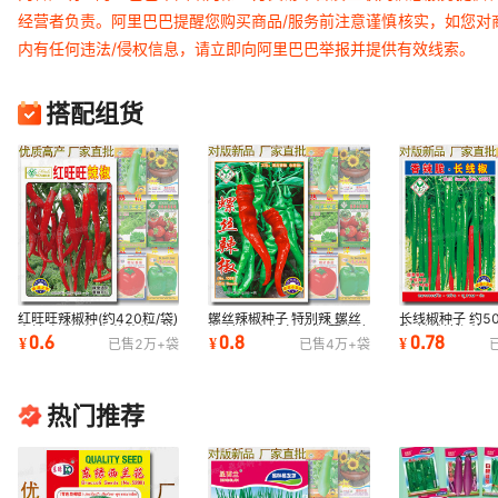
经营者负责。阿里巴巴提醒您购买商品/服务前注意谨慎核实，如您对
内有任何违法/侵权信息，请立即向阿里巴巴举报并提供有效线索。
搭配组货
红旺旺辣椒种(约420粒/袋)
螺丝辣椒种子 特别辣 螺丝
长线椒种子 约5
中辣味香浓泡椒蔬菜种子批
椒 辣椒 青椒 皱皮椒 薄皮辣
脆 长线辣椒种子
0.6
0.8
0.78
¥
¥
¥
已售
2万+
袋
已售
4万+
袋
发好辣椒种籽
椒种籽批发
辣椒种子籽少
热门推荐