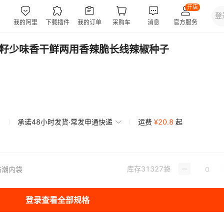
中 籽少味香干鲜两用香辣脆长线辣椒种子
承诺48小时发货·常发申通快递
运费
¥
20.8
起
库存
31327
袋
防潮内袋
登录查看全部规格