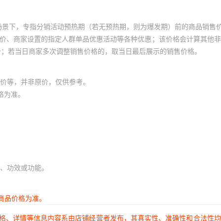
场景下，专指分销活动预热期（若无预热期，则为爆发期）前的商品销售
员价、商家设置的指定人群单品优惠活动等各种优惠；该价格会计算其他
价；若当日商家多次调整销售价格的，取当日最后展示的销售价格。
价等，并非原价，仅供参考。
格为准。
、功效或功能。
商品价格为准。
价格、详情等信息内容系由店铺经营者发布，其真实性、准确性和合法性