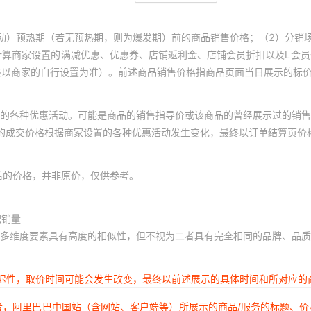
动）预热期（若无预热期，则为爆发期）前的商品销售价格；（2）分销
计算商家设置的满减优惠、优惠券、店铺返利金、店铺会员折扣以及L会
终以商家的自行设置为准）。前述商品销售价格指商品页面当日展示的标
的各种优惠活动。可能是商品的销售指导价或该商品的曾经展示过的销售
体的成交价格根据商家设置的各种优惠活动发生变化，最终以订单结算页价
后的价格，并非原价，仅供参考。
积销量
多维度要素具有高度的相似性，但不视为二者具有完全相同的品牌、品质
延迟性，取价时间可能会发生改变，最终以前述展示的具体时间和所对应的
者，阿里巴巴中国站（含网站、客户端等）所展示的商品/服务的标题、