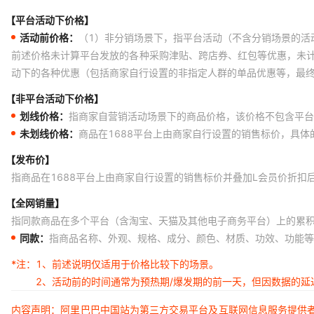
【平台活动下价格】
活动前价格：
（1）非分销场景下，指平台活动（不含分销场景的活
前述价格未计算平台发放的各种采购津贴、跨店券、红包等优惠，未
动下的各种优惠（包括商家自行设置的非指定人群的单品优惠等，最
【非平台活动下价格】
划线价格：
指商家自营销活动场景下的商品价格，该价格不包含平台
未划线价格：
商品在1688平台上由商家自行设置的销售标价，具
【发布价】
指商品在1688平台上由商家自行设置的销售标价并叠加L会员价折扣
【全网销量】
指同款商品在多个平台（含淘宝、天猫及其他电子商务平台）上的累
同款：
指商品名称、外观、规格、成分、颜色、材质、功效、功能等
*注：
1、前述说明仅适用于价格比较下的场景。
2、活动前的时间通常为预热期/爆发期的前一天，但因数据的
内容声明：阿里巴巴中国站为第三方交易平台及互联网信息服务提供