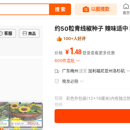
约50粒青线椒种子 辣味适
客服
商品
100+人好评
1
.
48
¥
价格
登录查看更多优惠
600件混批
广东梅州
送至
加利福尼亚州洛杉矶
晚发必赔
包装
彩色外包装(12×18厘米)内有独立
规格