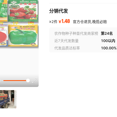
分销代发
1.48
￥
≥2件
官方仓退货,晚揽必赔
农作物种子种苗代发商家榜
第24名
近7天代发数量
100以内
代发品质达标率
100.00%