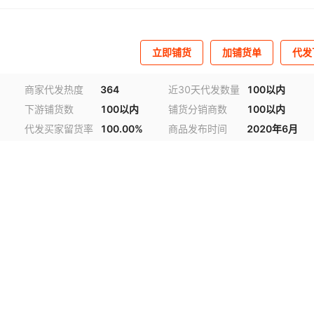
立即铺货
加铺货单
代发
商家代发热度
364
近30天代发数量
100以内
下游铺货数
100以内
铺货分销商数
100以内
代发买家留货率
100.00%
商品发布时间
2020年6月