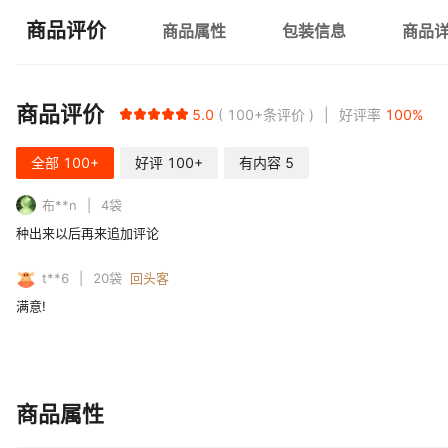
商品评价
商品属性
包装信息
商品
商品评价
5.0
100+
条评价
好评率
100
%
全部
100+
好评
100+
有内容
5
布**n
4
袋
种出来以后再来追加评论
t**6
20
袋
回头客
满意!
商品属性