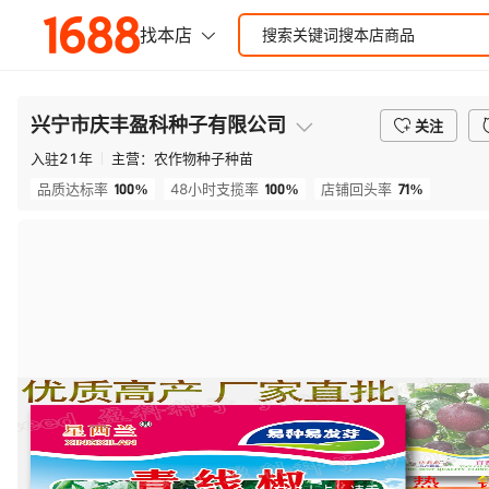
兴宁市庆丰盈科种子有限公司
关注
入驻
21
年
主营：
农作物种子种苗
100%
100%
71%
品质达标率
48小时支揽率
店铺回头率