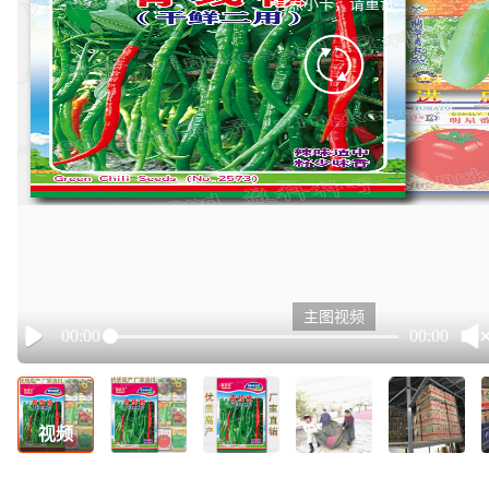
有点小卡，请重试
retry
主图视频
00:00
00:00
Play
视频