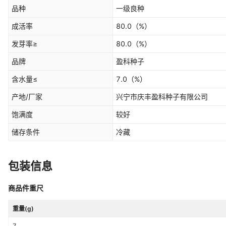
品种
一级良种
成活率
80.0
（%）
发芽率≥
80.0
（%）
品牌
盈科种子
含水量≤
7.0
（%）
产地/厂家
兴宁市庆丰盈科种子有限公司
饱满度
较好
储存条件
冷藏
包装信息
商品件重尺
重量(g)
7