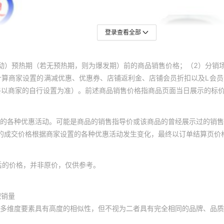
登录查看全部
动）预热期（若无预热期，则为爆发期）前的商品销售价格；（2）分销
计算商家设置的满减优惠、优惠券、店铺返利金、店铺会员折扣以及L会
终以商家的自行设置为准）。前述商品销售价格指商品页面当日展示的标
的各种优惠活动。可能是商品的销售指导价或该商品的曾经展示过的销售
体的成交价格根据商家设置的各种优惠活动发生变化，最终以订单结算页价
后的价格，并非原价，仅供参考。
积销量
多维度要素具有高度的相似性，但不视为二者具有完全相同的品牌、品质