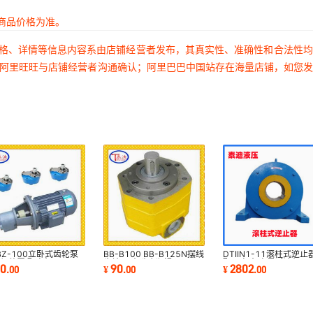
商品价格为准。
价格、详情等信息内容系由店铺经营者发布，其真实性、准确性和合法性
过阿里旺旺与店铺经营者沟通确认；阿里巴巴中国站存在海量店铺，如您
BZ-100立卧式齿轮泵
BB-B100 BB-B125N摆线
DTIIN1-11滚柱式逆止
组装置 配电机
齿轮泵 内啮合润滑泵
配用泰隆 泰星减速机
50
90
2802
.
00
¥
.
00
¥
.
00
00L1-4-B35 2.2KW
DCY224