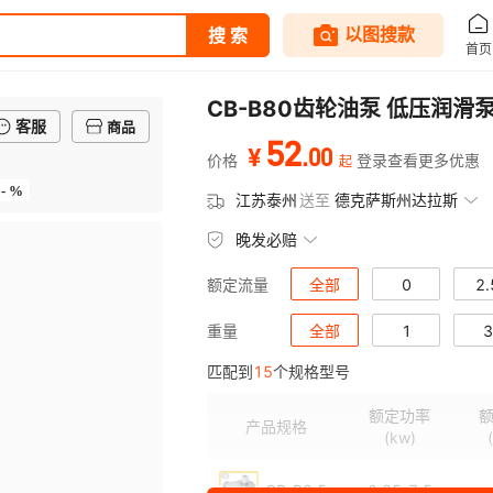
CB-B80齿轮油泵 低压润滑
客服
商品
52
.
00
¥
价格
登录查看更多优惠
起
- %
江苏泰州
送至
德克萨斯州达拉斯
晚发必赔
全部
0
2.
额定流量
全部
25
32
1
4
3
重量
匹配到
15
个规格型号
11
13
1
额定功率
产品规格
(kw)
CB-B2.5
0.25-7.5