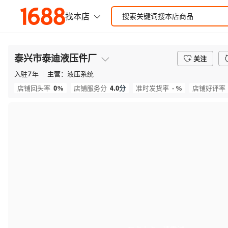
泰兴市泰迪液压件厂
关注
入驻
7
年
主营：
液压系统
0%
4.0
分
- %
店铺回头率
店铺服务分
准时发货率
店铺好评率