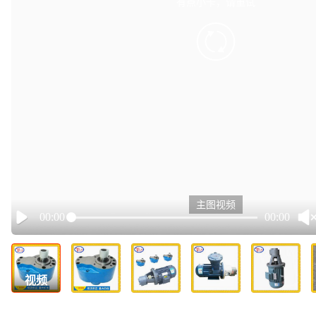
有点小卡，请重试
retry
主图视频
00:00
00:00
Play
视频