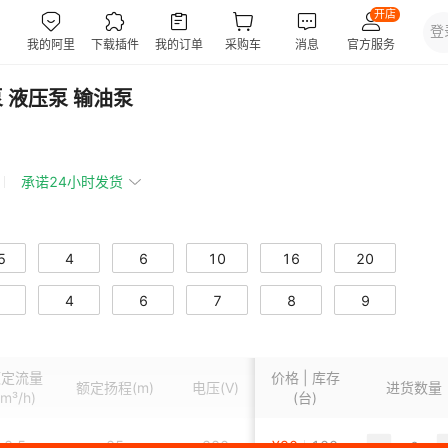
泵 液压泵 输油泵
承诺24小时发货
5
4
6
10
16
20
0
50
4
63
6
80
7
100
8
125
9
5
额定流量
价格 | 库存
额定扬程
(m)
电压
(V)
进口尺寸
进货数量
重量
(kg)
(m³/h)
(台)
2.5
25
380
¥
90
参数
100
3