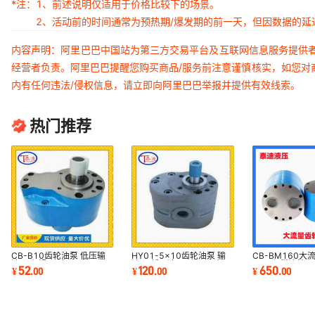
*注：
1、前述说明仅适用于价格比较下的场景。
2、活动前的时间通常为预热期/爆发期的前一天，但因数据的
内容声明：阿里巴巴中国站为第三方交易平台及互联网信息服务提供
经营者负责。阿里巴巴提醒您购买商品/服务前注意谨慎核实，如您对
内有任何违法/侵权信息，请立即向阿里巴巴举报并提供有效线索。
热门推荐
CB-B10齿轮油泵 低压输
HY01-5x10齿轮油泵 输
CB-BM160大
油泵 润滑泵 液压泵
油泵 低压液压泵 CBJ 山
泵 川润稀油站用
52
120
650
¥
.
00
¥
.
00
¥
.
00
J01润滑泵