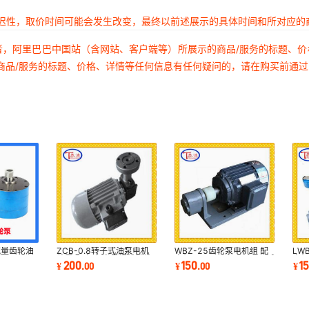
延迟性，取价时间可能会发生改变，最终以前述展示的具体时间和所对应的
者，阿里巴巴中国站（含网站、客户端等）所展示的商品/服务的标题、
商品/服务的标题、价格、详情等任何信息有任何疑问的，请在购买前通
流量齿轮油
ZCB-0.8转子式油泵电机
WBZ-25齿轮泵电机组 配
LW
泵
装置 配泰隆 泰星摆线针轮
电机Y90S-4-B3 1.1KW试
电机
200
150
1
¥
.
00
¥
.
00
¥
减速机
压泵液压泵机组装置
YS1