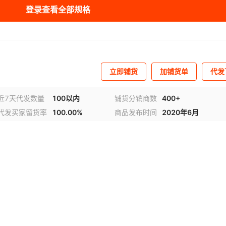
登录查看全部规格
4
25
380
¥
150
参数
100
3
6
25
380
¥
150
参数
100
4
立即铺货
加铺货单
代发
10
25
380
¥
150
参数
100
4
近7天代发数量
100以内
铺货分销商数
400+
代发买家留货率
100.00%
商品发布时间
2020年6月
16
25
380
¥
190
参数
100
6
20
25
380
¥
190
参数
100
6
25
25
380
¥
190
参数
100
7
32
25
380
¥
210
参数
100
7