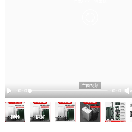
有点小卡，请重试
retry
主图视频
00:00
00:00
Play
视频
讲解