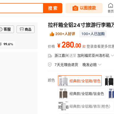
拉杆箱全铝24寸旅游行李箱
客服
商品
200+人好评
100+人已加购
280
99.6%
.
00
率
¥
价格
登录查看更多优
起
浙江嘉兴
送至
加利福尼亚州洛杉矶
7天无理由退货
晚发必赔
颜色
经典款/全铝箱/银色
经典款/全铝箱/钛金色
经典款/全铝箱/铁灰(枪色）