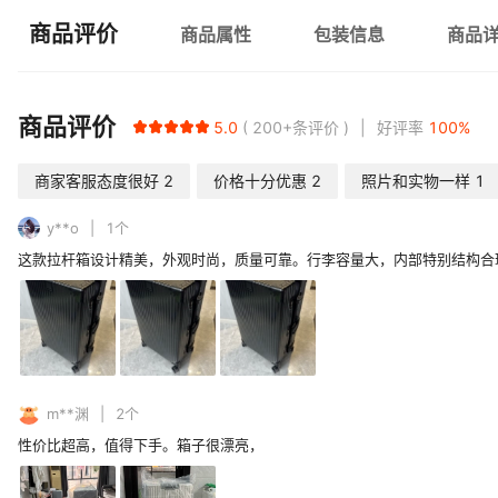
商品评价
商品属性
包装信息
商品
商品评价
5.0
200+
条评价
好评率
100
%
商家客服态度很好
2
价格十分优惠
2
照片和实物一样
1
y**o
1
个
这款拉杆箱设计精美，外观时尚，质量可靠。行李容量大，内部特别结构合
m**渊
2
个
性价比超高，值得下手。箱子很漂亮，