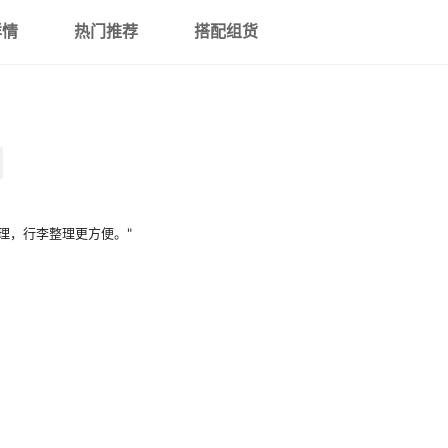
22寸
详情
热门推荐
搭配组货
24寸
26寸
29寸
理，行李整理更方便。"