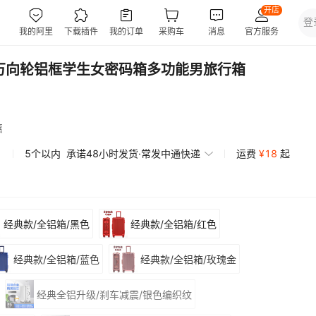
万向轮铝框学生女密码箱多功能男旅行箱
惠
5个以内
承诺48小时发货·常发中通快递
运费
¥
18
起
经典款/全铝箱/黑色
经典款/全铝箱/红色
经典款/全铝箱/蓝色
经典款/全铝箱/玫瑰金
经典全铝升级/刹车减震/银色编织纹