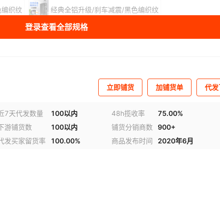
色编织纹
经典全铝升级/刹车减震/黑色编织纹
登录查看全部规格
经典款/全铝箱/红+蓝
直角/全铝箱/黑色
直角/全铝箱/铁灰色
直角/全铝箱/玫瑰金
直角/全铝箱/银色
直角/全铝箱/绿色
蓝色/复古款/加厚型
立即铺货
加铺货单
代发
钛金色/复古款/加厚型
黑色/复古款/加厚型
近7天代发数量
100以内
48h揽收率
75.00%
下游铺货数
100以内
铺货分销商数
900+
玫瑰金/复古款/加厚型
铁灰色/全铝箱/旗舰款
代发买家留货率
100.00%
商品发布时间
2020年6月
视频
银色/全铝箱/旗舰款
绿色/全铝箱/旗舰款
新款/全铝箱/黑色
新款/全铝箱/铁灰色
新款/全铝箱/蓝色
库存
349
个