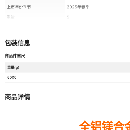
(枪色）,经典全铝升级/刹车减震/
上市年份季节
2025年春季
编织纹,经典全铝升级/刹车减震/黑色
铝箱/红+蓝,直角/全铝箱/黑色,直角
重量
5
角/全铝箱/玫瑰金,直角/全铝箱/红色
流行元素
锁扣
色/复古款/加厚型,银色/复古款/加厚
加厚型,红色/复古款/加厚型,玫瑰金
提拎部件
回弹式提把
色/全铝箱/旗舰款,银色/全铝箱/旗舰
包装信息
色,新款/全铝箱/黑色,新款/全铝箱/
商品件重尺
重量(g)
6000
商品详情