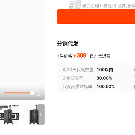
经典全铝升级/刹车减震/枪
经典款/全铝箱/黑+银
直角/全铝箱/钛金色
分销代发
直角/全铝箱/红色
308
￥
1件价格
官方仓退货
银色/复古款/加厚型
近30天代发数量
100以内
24h揽收率
80.00%
红色/复古款/加厚型
代发品质达标率
100.00%
讲解
黑色/全铝箱/旗舰款
新款/全铝箱/银色
参数
尺寸
20寸