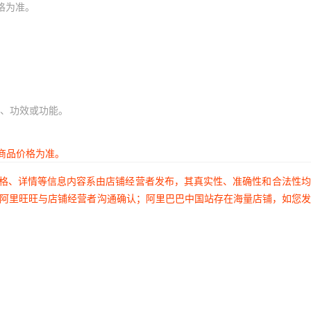
格为准。
、功效或功能。
商品价格为准。
价格、详情等信息内容系由店铺经营者发布，其真实性、准确性和合法性
过阿里旺旺与店铺经营者沟通确认；阿里巴巴中国站存在海量店铺，如您