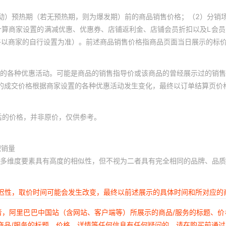
动）预热期（若无预热期，则为爆发期）前的商品销售价格；（2）分销
计算商家设置的满减优惠、优惠券、店铺返利金、店铺会员折扣以及L会
终以商家的自行设置为准）。前述商品销售价格指商品页面当日展示的标
的各种优惠活动。可能是商品的销售指导价或该商品的曾经展示过的销售
体的成交价格根据商家设置的各种优惠活动发生变化，最终以订单结算页价
后的价格，并非原价，仅供参考。
积销量
多维度要素具有高度的相似性，但不视为二者具有完全相同的品牌、品质
延迟性，取价时间可能会发生改变，最终以前述展示的具体时间和所对应的
者，阿里巴巴中国站（含网站、客户端等）所展示的商品/服务的标题、
商品/服务的标题、价格、详情等任何信息有任何疑问的，请在购买前通