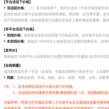
【平台活动下价格】
活动前价格：
（1）非分销场景下，指平台活动（不含分销场景的活
前述价格未计算平台发放的各种采购津贴、跨店券、红包等优惠，未
动下的各种优惠（包括商家自行设置的非指定人群的单品优惠等，最
【非平台活动下价格】
划线价格：
指商家自营销活动场景下的商品价格，该价格不包含平台
未划线价格：
商品在1688平台上由商家自行设置的销售标价，具
【发布价】
指商品在1688平台上由商家自行设置的销售标价并叠加L会员价折扣
【全网销量】
指同款商品在多个平台（含淘宝、天猫及其他电子商务平台）上的累
同款：
指商品名称、外观、规格、成分、颜色、材质、功效、功能等
*注：
1、前述说明仅适用于价格比较下的场景。
2、活动前的时间通常为预热期/爆发期的前一天，但因数据的
内容声明：阿里巴巴中国站为第三方交易平台及互联网信息服务提供
经营者负责。阿里巴巴提醒您购买商品/服务前注意谨慎核实，如您对