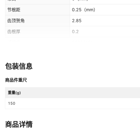
节根距
0.25
（mm）
齿顶贺角
2.85
齿根厚
0.2
线速度
80000KM
配件编号
6DPK1200
是否跨境出口专供货源
否
包装信息
商品件重尺
重量(g)
150
商品详情