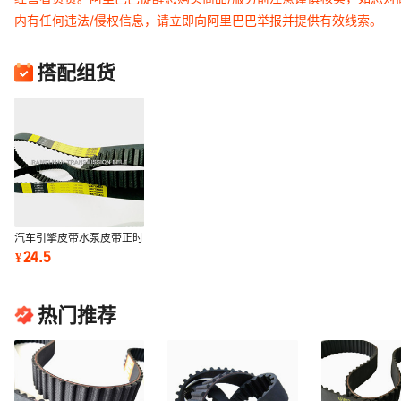
内有任何违法/侵权信息，请立即向阿里巴巴举报并提供有效线索。
搭配组货
汽车引擎皮带水泵皮带正时
皮带直销177MR25.4
24.5
¥
13568-64010
热门推荐