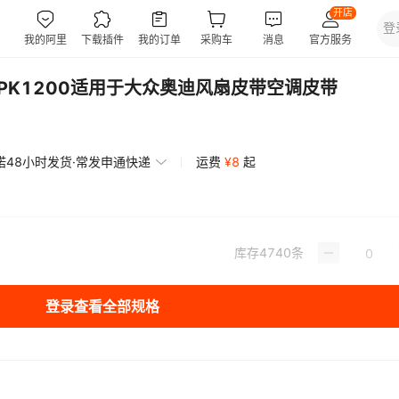
PK1200适用于大众奥迪风扇皮带空调皮带
诺48小时发货·常发申通快递
运费
¥
8
起
库存
4740
条
登录查看全部规格