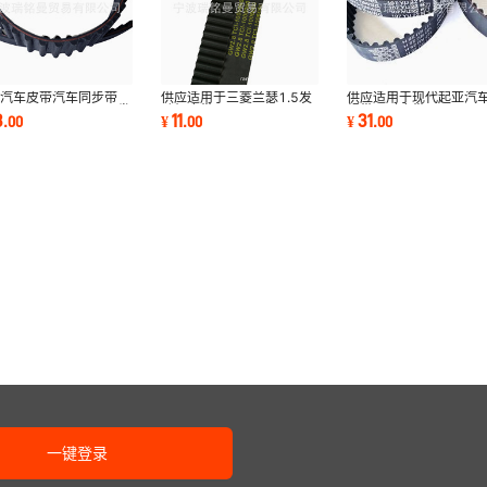
售汽车皮带汽车同步带
供应适用于三菱兰瑟1.5发
供应适用于现代起亚汽
336149/123RU29 发
动机皮带
规带正时皮带
3
11
31
.
00
¥
.
00
¥
.
00
皮带 时规皮带
MD030599/92ZA19时规
OK88R12205/152RU
带
一键登录