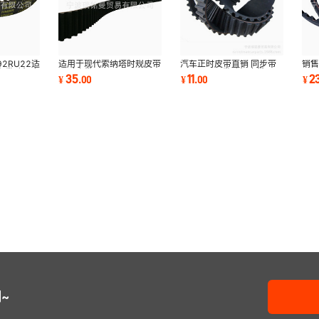
92RU22适
适用于现代索纳塔时规皮带
汽车正时皮带直销 同步带
销
车发动机皮
正时皮带
104MR17发动机皮带
MD
35
11
2
¥
.
00
¥
.
00
¥
带
2431238010/173S8M29
0816F2 ramelman
动机
销售
~