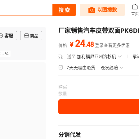
厂家销售汽车皮带双面PK6D
客服
商品
24
.
48
¥
价格
登录查看更多优惠
- %
率
送至
加利福尼亚州洛杉矶
承
7天无理由退货
晚发必赔
购买
数量
分销代发