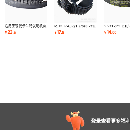
适用于现代伊兰特发动机皮
MD307487/187yu32/187yu30
2531222010/
带正时皮带24312-
适用于三菱汽车发动机皮带
用于三菱现代汽
23
17
14
¥
.
5
¥
.
8
¥
.
00
27000/123RU28
时规带
带 同步带汽车皮
登录查看更多福利