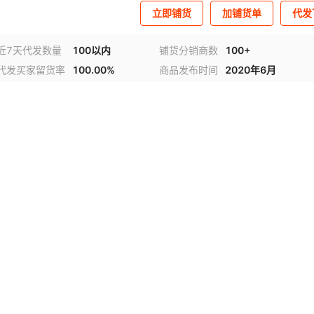
立即铺货
加铺货单
代发
近7天代发数量
100以内
铺货分销商数
100+
代发买家留货率
100.00%
商品发布时间
2020年6月