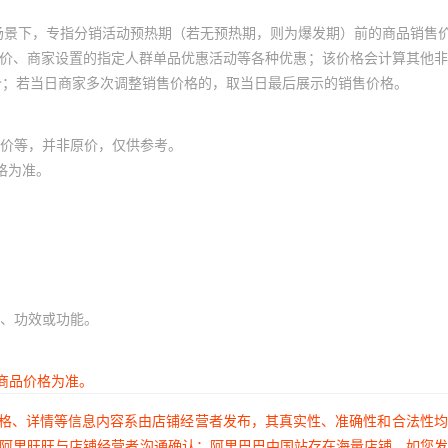
场景下，专指分销活动预热期（若无预热期，则为爆发期）前的商品销售
员价、商家设置的指定人群单品优惠活动等各种优惠；该价格会计算其他
价；若当日商家多次调整销售价格的，取当日最后展示的销售价格。
价等，并非原价，仅供参考。
格为准。
、功效或功能。
商品价格为准。
价格、详情等信息内容系由店铺经营者发布，其真实性、准确性和合法性
过阿里旺旺与店铺经营者沟通确认；阿里巴巴中国站存在海量店铺，如您