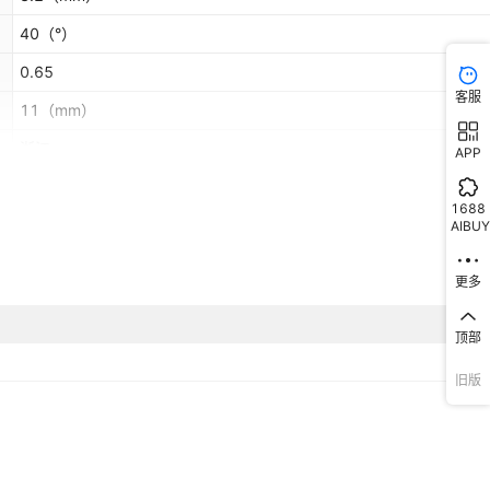
40
（°）
0.65
客服
11
（mm）
浙江
APP
适用
1688
AIBUY
更多
顶部
旧版