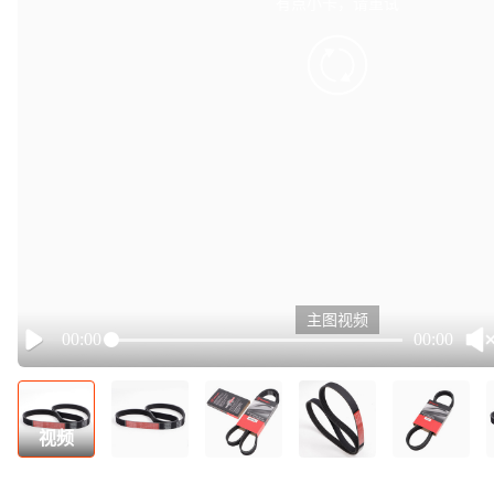
有点小卡，请重试
retry
主图视频
00:00
00:00
Play
视频