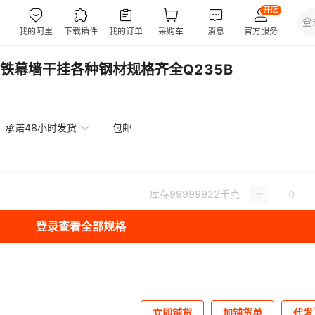
铁幕墙干挂各种钢材规格齐全Q235B
承诺48小时发货
包邮
库存
99999922
千克
登录查看全部规格
立即铺货
加铺货单
代发