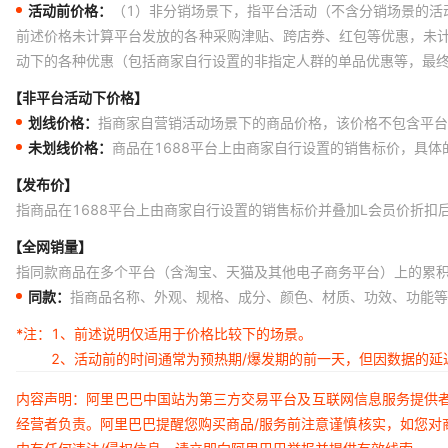
活动前价格：
（1）非分销场景下，指平台活动（不含分销场景的活
前述价格未计算平台发放的各种采购津贴、跨店券、红包等优惠，未
动下的各种优惠（包括商家自行设置的非指定人群的单品优惠等，最
【非平台活动下价格】
划线价格：
指商家自营销活动场景下的商品价格，该价格不包含平台
未划线价格：
商品在1688平台上由商家自行设置的销售标价，具
【发布价】
指商品在1688平台上由商家自行设置的销售标价并叠加L会员价折扣
【全网销量】
指同款商品在多个平台（含淘宝、天猫及其他电子商务平台）上的累
同款：
指商品名称、外观、规格、成分、颜色、材质、功效、功能等
*注：
1、前述说明仅适用于价格比较下的场景。
2、活动前的时间通常为预热期/爆发期的前一天，但因数据的
内容声明：阿里巴巴中国站为第三方交易平台及互联网信息服务提供
经营者负责。阿里巴巴提醒您购买商品/服务前注意谨慎核实，如您对