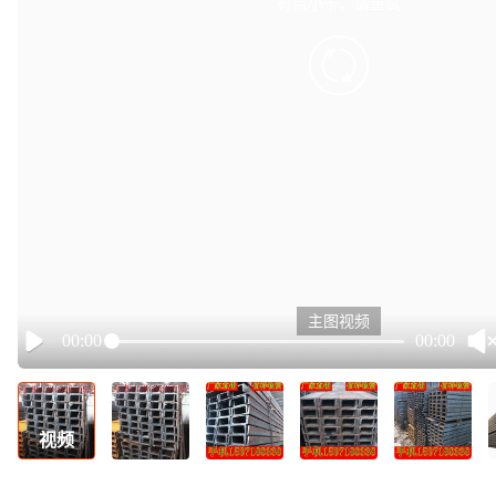
有点小卡，请重试
retry
主图视频
00:00
00:00
Play
视频