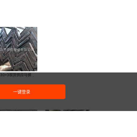
30*3现货供应马钢
*4热轧角钢幕墙建筑等
锌角铁q235b
一键登录