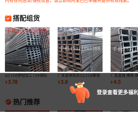
内有任何违法/侵权信息，请立即向阿里巴巴举报并提供有效线索。
搭配组货
Q235B钢材加工10#国标
厂家直销现货Q235B幕墙
厂家直销 槽钢 
槽钢阁楼U型钢工字钢任意
专用 国标槽钢 非标槽钢 U
货批发规格齐全
3.78
3.8
4.5
¥
¥
¥
规格尺寸零切割
型槽钢 量大优惠
割量大优惠
登录查看更多福利
热门推荐