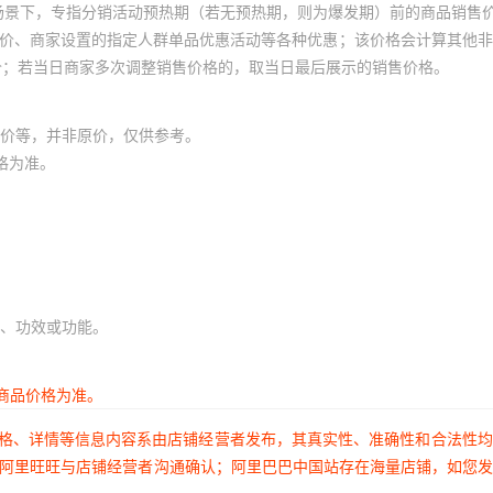
场景下，专指分销活动预热期（若无预热期，则为爆发期）前的商品销售
员价、商家设置的指定人群单品优惠活动等各种优惠；该价格会计算其他
价；若当日商家多次调整销售价格的，取当日最后展示的销售价格。
价等，并非原价，仅供参考。
格为准。
、功效或功能。
商品价格为准。
价格、详情等信息内容系由店铺经营者发布，其真实性、准确性和合法性
过阿里旺旺与店铺经营者沟通确认；阿里巴巴中国站存在海量店铺，如您