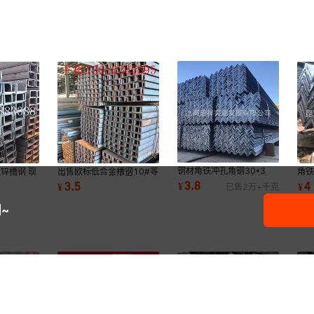
钢材角铁冲孔角钢30*3
镀锌槽钢 现
出售欧标低合金槽钢10#等
角铁
40*4 50*5镀锌角铁支架
尺寸免费切
规格 Q345B 幕墙门架专用
40
3.8
3.5
4
¥
¥
¥
已售
2万+
千克
等边架子铁角钢打孔
量大价优
边镀
~