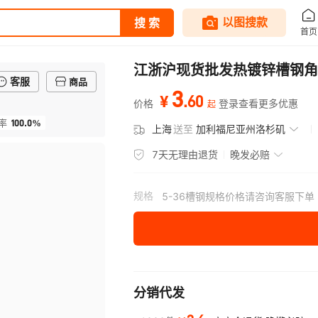
江浙沪现货批发热镀锌槽钢角
客服
商品
3
.
60
¥
价格
登录查看更多优惠
起
100.0%
率
上海
送至
加利福尼亚州洛杉矶
7天无理由退货
晚发必赔
规格
5-36槽钢规格价格请咨询客服下单
分销代发