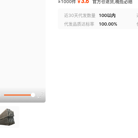
3.6
￥
≥1000件
官方仓退货,晚揽必赔
近30天代发数量
100以内
代发品质达标率
100.00%