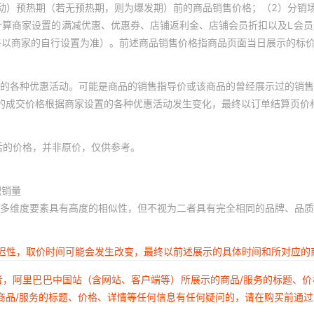
动）预热期（若无预热期，则为爆发期）前的商品销售价格；（2）分销
计算商家设置的满减优惠、优惠券、店铺返利金、店铺会员折扣以及L会
终以商家的自行设置为准）。前述商品销售价格指商品页面当日展示的标
的各种优惠活动。可能是商品的销售指导价或该商品的曾经展示过的销售
体的成交价格根据商家设置的各种优惠活动发生变化，最终以订单结算页价
后的价格，并非原价，仅供参考。
积销量
多维度要素具有高度的相似性，但不视为二者具有完全相同的品牌、品质
延迟性，取价时间可能会发生改变，最终以前述展示的具体时间和所对应的
者，阿里巴巴中国站（含网站、客户端等）所展示的商品/服务的标题、
商品/服务的标题、价格、详情等任何信息有任何疑问的，请在购买前通