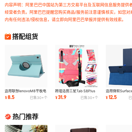
内容声明：阿里巴巴中国站为第三方交易平台及互联网信息服务提供
经营者负责。阿里巴巴提醒您购买商品/服务前注意谨慎核实，如您对
内有任何违法/侵权信息，请立即向阿里巴巴举报并提供有效线索。
搭配组货
适用联想lenovoM8平板电
跨境适用三星Tab S8Plus
适用微软Surfac
脑皮套 8705/8505旋转
卡通硅胶PC支架平板套
护套 PRO345
8.5
31.9
12.5
¥
¥
¥
已售
30+
个
已售
30+
个
已
360商务保护套
Tab A8背带保护壳
插键盘皮套支架
热门推荐