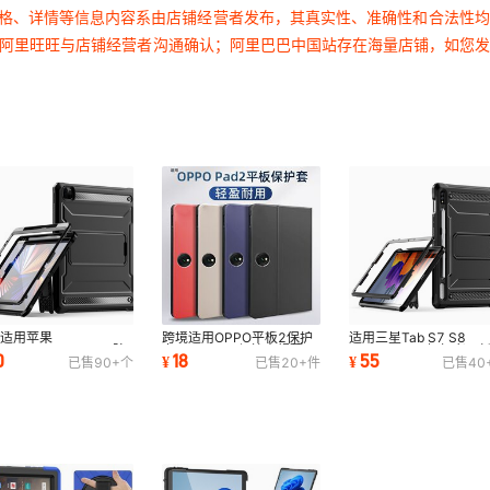
价格、详情等信息内容系由店铺经营者发布，其真实性、准确性和合法性
过阿里旺旺与店铺经营者沟通确认；阿里巴巴中国站存在海量店铺，如您
境适用苹果
跨境适用OPPO平板2保护
适用三星Tab S7 S8
dPro12.9/iPad10.2防
套oppopad2保护壳超薄air
X700/X706 探拓者平
0
18
55
¥
¥
已售
90+
个
已售
20+
件
已售
40
支架平板儿童保护壳
壳子防摔皮套
护套二合一平板保护壳