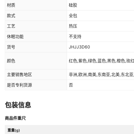
材质
硅胶
款式
全包
工艺
热压
休眠功能
不支持
货号
JHJJ3D60
颜色
红色,紫色,绿色,蓝色,黑色,橙色,玫红
主要销售地区
非洲,欧洲,南美,东南亚,北美,东北亚
是否专利货源
否
包装信息
商品件重尺
重量(g)