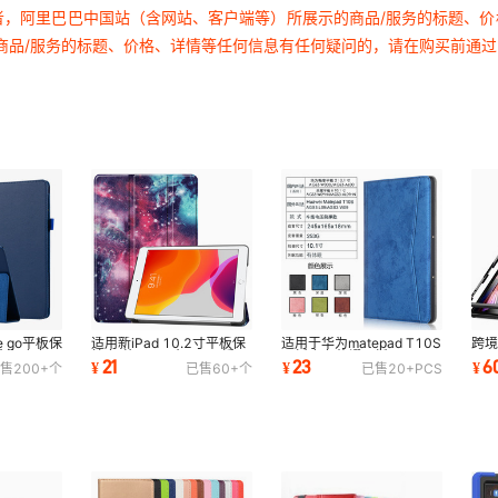
者，阿里巴巴中国站（含网站、客户端等）所展示的商品/服务的标题、
商品/服务的标题、价格、详情等任何信息有任何疑问的，请在购买前通
e go平板保
适用新iPad 10.2寸平板保
适用于华为matepad T10S
跨
6全包皮套可
护套 苹果9.7寸mini三折
平板皮套荣耀平板6 10.1
iPa
21
23
6
¥
¥
¥
售
200+
个
已售
60+
个
已售
20+
PCS
10.5寸11寸皮套
保护套 TPU前撑
摔