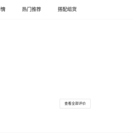
详情
热门推荐
搭配组货
三星Tab A 10.5 T590 T595
三星Tab A2 8.0 T390（全套插笔
三星Tab A 10.1 2019 T510/T
三星Tab S6 10.5 T860 T865（
查看全部评价