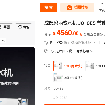
成都碧丽饮水机 JO-6E5
客服
商品
4560
.
00
¥
价格
登录查看更多
起
- %
四川成都
送至
选择收货地址
7天无理由退货
晚发必赔
容量
13L(两龙头)
13L(
35L(六龙头)
货号
JO-2E
JO-2E6A