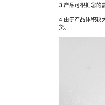
热胆容量
35升