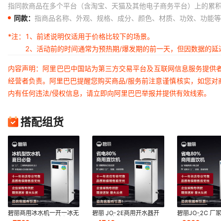
指同款商品在多个平台（含淘宝、天猫及其他电子商务平台）上的累
同款：
指商品名称、外观、规格、成分、颜色、材质、功效、功能等
*注：
1、前述说明仅适用于价格比较下的场景。
2、活动前的时间通常为预热期/爆发期的前一天，但因数据的
内容声明：阿里巴巴中国站为第三方交易平台及互联网信息服务提供
经营者负责。阿里巴巴提醒您购买商品/服务前注意谨慎核实，如您对
内有任何违法/侵权信息，请立即向阿里巴巴举报并提供有效线索。
搭配组货
碧丽商用冰水机一开一冰无
碧丽 JO-2E商用开水器开
碧丽JO-2C 厂
过滤可供50人饮用高温场
温水直饮净水饮水机学校工
饮水不锈钢工厂