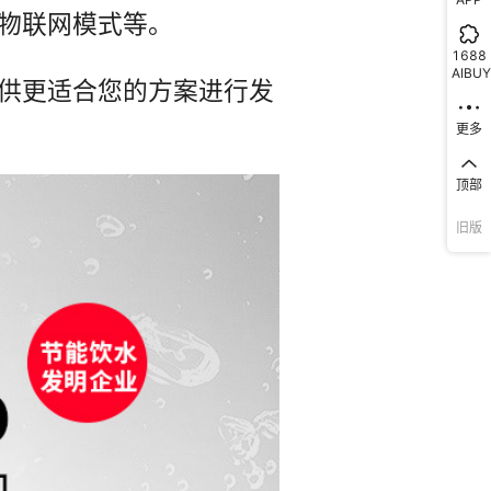
开水60升/时 温开水350/时
1688
AIBUY
更多
顶部
旧版