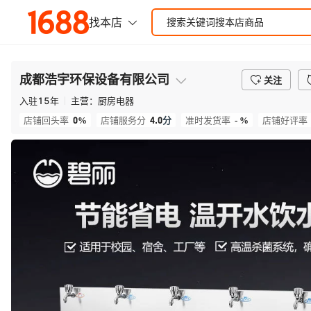
成都浩宇环保设备有限公司
关注
入驻
15
年
主营：
厨房电器
0%
4.0
分
- %
店铺回头率
店铺服务分
准时发货率
店铺好评率