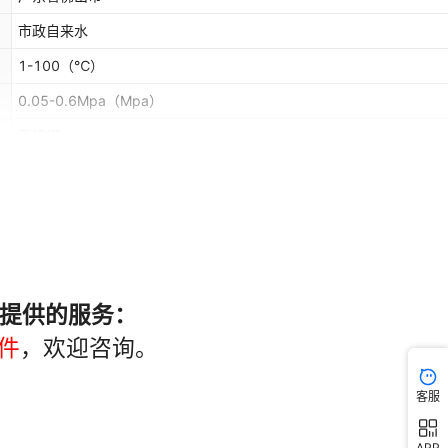
市政自来水
1-100
（℃）
0.05-0.6Mpa
（Mpa）
不锈钢
26513218492
300元以上
50
（KG）
1-3天
全国联保
说明说 产品指南
JO-2E,JO-2E6A,JO-3E5,JO-4E5,JO-6E5
客服
否
APP