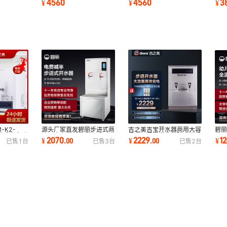
4560
4560
3
¥
¥
¥
机
院碧丽JO-3E5
平台直饮净水器
直饮
-K2-
源头厂家直发碧丽步进式商
吉之美吉宝开水器商用大容
碧丽
步进式全自动
用开水器不锈钢全自动开水
量办公餐饮学校医院步进式
N3
2070
2229
1
¥
.
00
¥
.
00
¥
已售
1
台
已售
3
台
已售
2
台
热水机
炉节能烧水器
开水器GB-40E
级