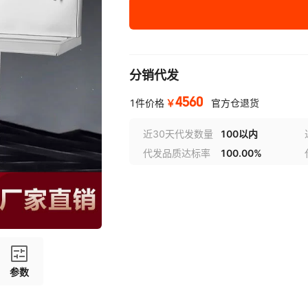
JO-3E5
JO-4E5
JO-6E5
分销代发
4560
￥
1件价格
官方仓退货
近30天代发数量
100以内
代发品质达标率
100.00%
参数