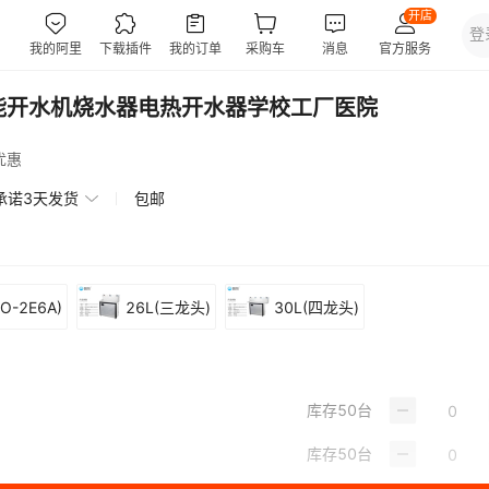
 节能开水机烧水器电热开水器学校工厂医院
优惠
承诺3天发货
包邮
JO-2E6A)
26L(三龙头)
30L(四龙头)
库存
50
台
库存
50
台