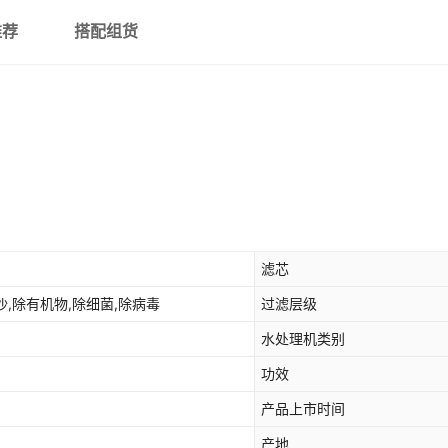
推荐
搭配组货
滤芯
沙,除有机物,除细菌,除病毒
过滤层级
水处理机类别
功效
产品上市时间
产地