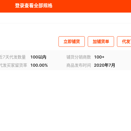
库存
50
台
登录查看全部规格
库存
50
台
库存
50
台
立即铺货
加铺货单
代发
近7天代发数量
100以内
铺货分销商数
100+
代发买家留货率
100.00%
商品发布时间
2020年7月