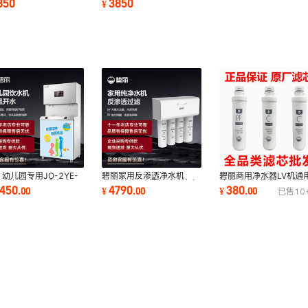
850
3850
¥
机GLK-4C
直饮机GLK-3C
碧丽商用净水器LV机通
 幼儿园专用JO-2YE-
碧丽家用反渗透净水机
滤芯PP棉活性炭RO膜
不锈钢纯水机反渗透五
RO-400D无桶五级过滤产
380
2450
4790
¥
.
00
.
00
¥
.
00
已售
10
滤芯TP-3LV
过滤温度可调节
水量大智能换芯提醒