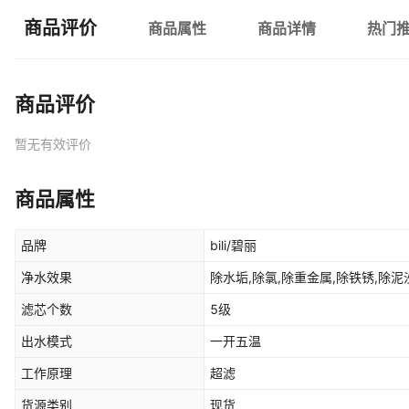
商品评价
商品属性
商品详情
热门
商品评价
暂无有效评价
商品属性
品牌
bili/碧丽
净水效果
除水垢,除氯,除重金属,除铁锈,除泥
滤芯个数
5级
出水模式
一开五温
工作原理
超滤
货源类别
现货