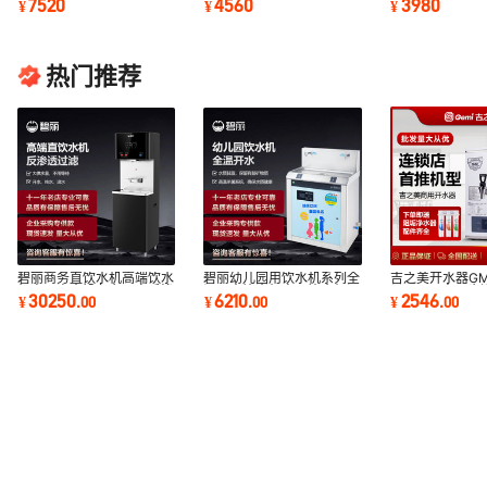
7520
4560
3980
¥
¥
¥
所工厂医院直饮
厂医院50人直饮
50人饮用直饮水
热门推荐
吉之美开水器GM
碧丽商务直饮水机高端饮水
碧丽幼儿园用饮水机系列全
15CSW 商用
机商用净水设备办公室反渗
温开水饮水机商用饮水机温
2546
30250
6210
¥
.
00
¥
.
00
¥
.
00
不锈钢奶茶店烧
透过滤饮水机
开水直饮水机