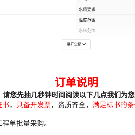
水质要求
温度范围
水压范围
材质
展开全部
人群推荐
价格段
产品重量
最快出货时间
售后服务
包装清单
L(三龙头),30L(四龙头),35L(六龙头)
货号
是否专利货源