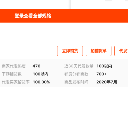
68*68
160cm
¥
100
3.8
11442
黄色25*25cm
登录查看全部规格
68*68
160cm
¥
100
3.8
94448
粉色25*25cm
68*68
160cm
¥
100
3.8
48520
紫色25*25cm
立即铺货
加铺货单
代发
68*68
160cm
¥
100
3.8
11078
咖啡色25*25c
商家代发热度
476
近30天代发数量
100以内
下游铺货数
100以内
铺货分销商数
700+
68*68
160cm
¥
100
3.8
98018
藏青色25*25c
代发买家留货率
100.00%
商品发布时间
2020年7月
68*68
160cm
¥
100
3.8
10596
黑色25*25cm
68*68
160cm
¥
100
3.8
9528
灰色25*25cm
68*68
160cm
¥
100
3.8
11621
绿色25*25cm