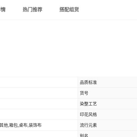
详情
热门推荐
搭配组货
红色50*50cm
32*32
黄色50*50cm
32*32
粉色50*50cm
32*32
紫色50*50cm
32*32
品质标准
咖啡色50*50cm
32*32
货号
染整工艺
藏青色50*50cm
32*32
印花风格
黑色50*50cm
32*32
其他,箱包,桌布,装饰布
流行元素
别名