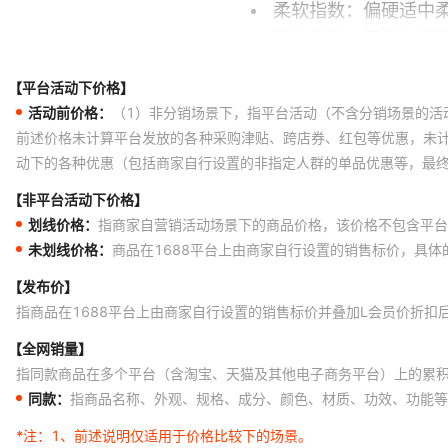
【平台活动下价格】
活动前价格：
（1）非分销场景下，指平台活动（不含分销场景的活
前述价格未计算平台发放的各种采购津贴、跨店券、红包等优惠，未
动下的各种优惠（包括商家自行设置的非指定人群的单品优惠等，最
【非平台活动下价格】
划线价格：
指商家自营销活动场景下的商品价格，该价格不包含平台
未划线价格：
商品在1688平台上由商家自行设置的销售标价，具
【发布价】
指商品在1688平台上由商家自行设置的销售标价并叠加L会员价折扣
【全网销量】
指同款商品在多个平台（含淘宝、天猫及其他电子商务平台）上的累
同款：
指商品名称、外观、规格、成分、颜色、材质、功效、功能等
*注：
1、前述说明仅适用于价格比较下的场景。