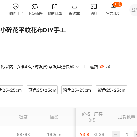
小碎花平纹花布DIY手工
2码以内
承诺48小时发货·常发申通快递
运费
¥
8
起
色25*25cm
蓝色25*25cm
粉色25*25cm
紫色25*25cm
5cm
黑色25*25cm
灰色25*25cm
绿色25*25cm
价格 | 库存
蓝色50*50cm
粉色50*50cm
紫色50*50cm
密度
幅宽
克重
颜色
进货数量
(码)
0cm
黑色50*50cm
灰色50*50cm
绿色50*50cm
68*68
160cm
¥
100
3.8
8936
红色25*25cm