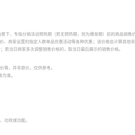
场景下，专指分销活动预热期（若无预热期，则为爆发期）前的商品销售
员价、商家设置的指定人群单品优惠活动等各种优惠；该价格会计算其他
价；若当日商家多次调整销售价格的，取当日最后展示的销售价格。
价等，并非原价，仅供参考。
格为准。
、功效或功能。