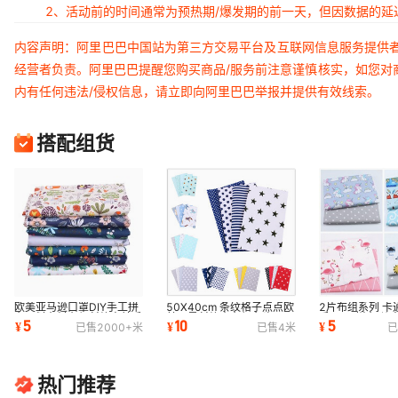
2、活动前的时间通常为预热期/爆发期的前一天，但因数据的
内容声明：阿里巴巴中国站为第三方交易平台及互联网信息服务提供
经营者负责。阿里巴巴提醒您购买商品/服务前注意谨慎核实，如您对
内有任何违法/侵权信息，请立即向阿里巴巴举报并提供有效线索。
搭配组货
欧美亚马逊口罩DIY手工拼
50X40cm 条纹格子点点欧
2片布组系列 卡
布面料布料布组斜纹森林系
美五星斜纹小布组布头 口
手工diy拼布 
5
10
5
¥
¥
¥
已售
2000+
米
已售
4
米
已
列7片小布头
罩棉布布料
现货
热门推荐