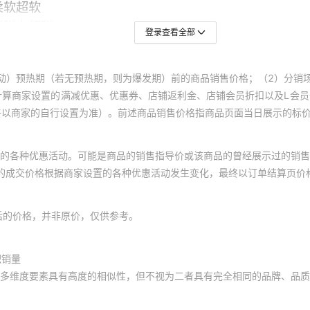
登录查看全部
动）预热期（若无预热期，则为爆发期）前的商品销售价格；（2）分销
计算商家设置的满减优惠、优惠券、店铺返利金、店铺会员折扣以及L会
终以商家的自行设置为准）。前述商品销售价格指商品页面当日展示的标
的各种优惠活动。可能是商品的销售指导价或该商品的曾经展示过的销售
体的成交价格根据商家设置的各种优惠活动发生变化，最终以订单结算页价
后的价格，并非原价，仅供参考。
积销量
多维度要素具有高度的相似性，但不视为二者具有完全相同的品牌、品质