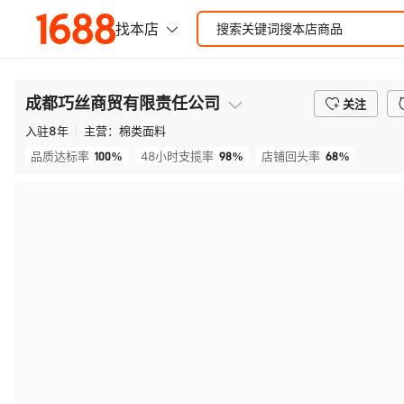
成都巧丝商贸有限责任公司
关注
入驻
8
年
主营：
棉类面料
100%
98%
68%
品质达标率
48小时支揽率
店铺回头率