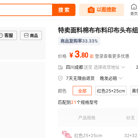
特卖面料棉布布料印布头布组
客服
商品
商品复购率33.33%
3
.
80
¥
价格
登录查看更多优惠
起
四川成都
送至
选择收货地址
7天无理由退货
晚发必赔
全部
红色25*25cm
黄
颜色
匹配到
21
个规格型号
咖啡色25*25cm
藏青色25*2
红色50*50cm
黄色50*50cm
产品规格
纱支
咖啡色50*50cm
藏青色50*5
红色25*25cm
32*32