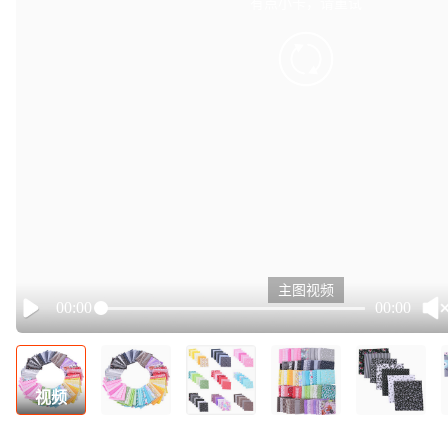
有点小卡，请重试
retry
主图视频
00:00
00:00
Play
视频