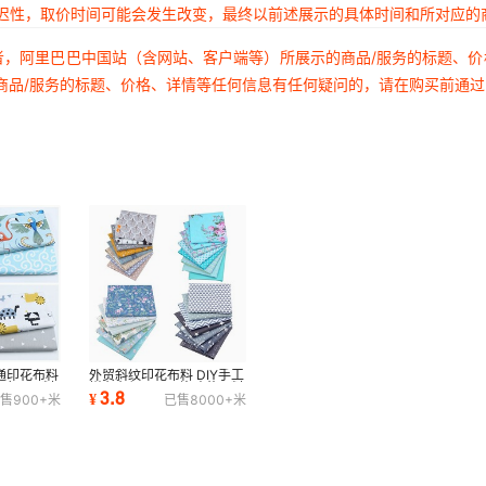
延迟性，取价时间可能会发生改变，最终以前述展示的具体时间和所对应的
者，阿里巴巴中国站（含网站、客户端等）所展示的商品/服务的标题、
商品/服务的标题、价格、详情等任何信息有任何疑问的，请在购买前通
通印花布料
外贸斜纹印花布料 DIY手工
儿童床品面料
拼布布组 6/7/8片碎花面料
3.8
¥
售
900+
米
已售
8000+
米
批发