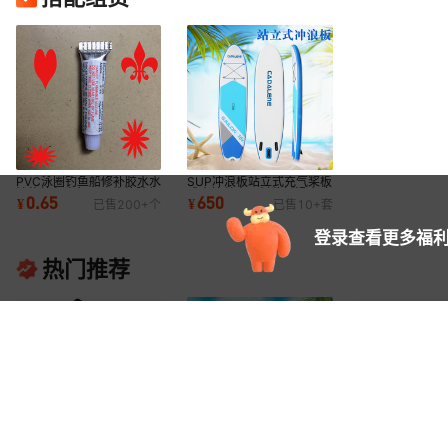
PVC泳圈钓鱼船修补胶水水
SUP冲浪板站立式充气桨板
池修补包充气玩具修补胶船
成人拉丝夹网料浆板滑水冲
0.65
650
¥
¥
已售
200+
个
已售
10+
套
用橡皮艇防水
浪板包邮现货
登录查看更多福利
热门推荐