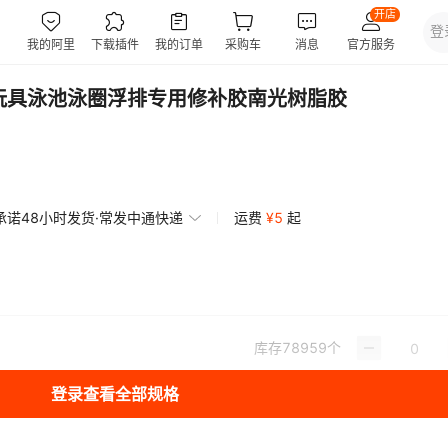
气玩具泳池泳圈浮排专用修补胶南光树脂胶
承诺48小时发货·常发中通快递
运费
¥
5
起
库存
78959
个
登录查看全部规格