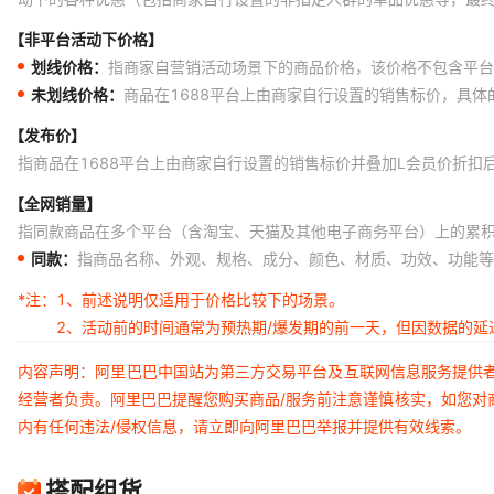
【非平台活动下价格】
划线价格：
指商家自营销活动场景下的商品价格，该价格不包含平台
未划线价格：
商品在1688平台上由商家自行设置的销售标价，具
【发布价】
指商品在1688平台上由商家自行设置的销售标价并叠加L会员价折扣
【全网销量】
指同款商品在多个平台（含淘宝、天猫及其他电子商务平台）上的累
同款：
指商品名称、外观、规格、成分、颜色、材质、功效、功能等
*注：
1、前述说明仅适用于价格比较下的场景。
2、活动前的时间通常为预热期/爆发期的前一天，但因数据的
内容声明：阿里巴巴中国站为第三方交易平台及互联网信息服务提供
经营者负责。阿里巴巴提醒您购买商品/服务前注意谨慎核实，如您对
内有任何违法/侵权信息，请立即向阿里巴巴举报并提供有效线索。
搭配组货