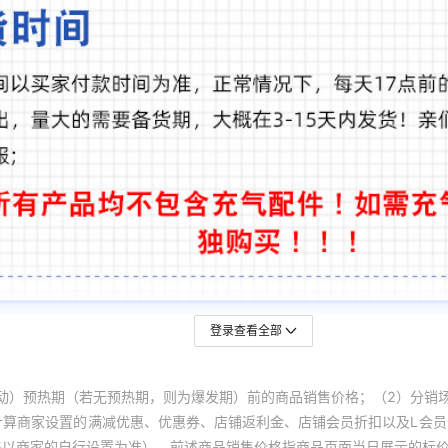
登录查看全部
动）预热期（若无预热期，则为爆发期）前的商品销售价格；（2）分销
计算商家设置的满减优惠、优惠券、店铺返利金、店铺会员折扣以及L会
终以商家的自行设置为准）。前述商品销售价格指商品页面当日展示的标