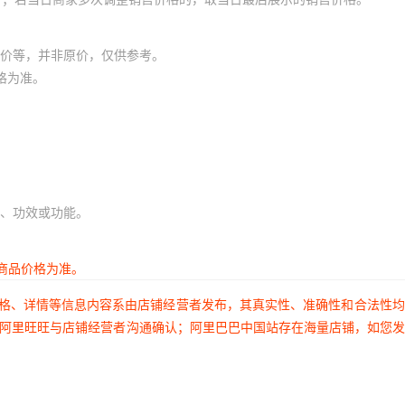
价等，并非原价，仅供参考。
格为准。
、功效或功能。
商品价格为准。
价格、详情等信息内容系由店铺经营者发布，其真实性、准确性和合法性
过阿里旺旺与店铺经营者沟通确认；阿里巴巴中国站存在海量店铺，如您