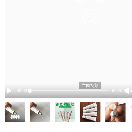
有点小卡，请重试
retry
主图视频
00:00
00:00
Play
视频