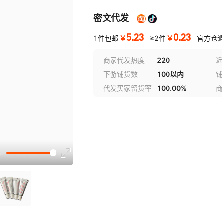
密文代发
5.23
0.23
￥
￥
1件包邮
≥2件
官方仓
商家代发热度
220
近
下游铺货数
100以内
代发买家留货率
100.00%