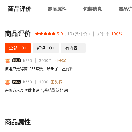
商品评价
商品属性
包装信息
商品
商品评价
5.0
10+
条评价
好评率
100
%
全部
10+
好评
10+
有内容
1
PLUS
h**0
3000
个
回头客
该用户觉得商品非常赞，给出了五星好评
PLUS
h**0
1000
回头客
评价方未及时做出评价,系统默认好评!
商品属性