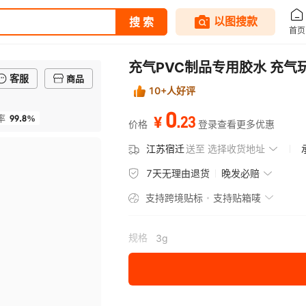
充气PVC制品专用胶水 充
客服
商品
10+人好评
0
99.8%
.
23
率
¥
价格
登录查看更多优惠
江苏宿迁
送至
选择收货地址
7天无理由退货
晚发必赔
支持跨境贴标
支持贴箱唛
规格
3g