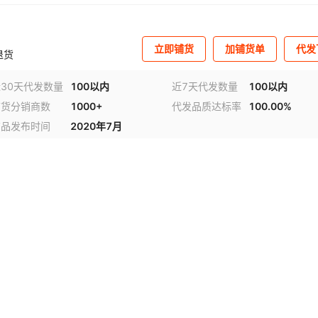
立即铺货
加铺货单
代发
退货
30天代发数量
100以内
近7天代发数量
100以内
铺货分销商数
1000+
代发品质达标率
100.00%
商品发布时间
2020年7月