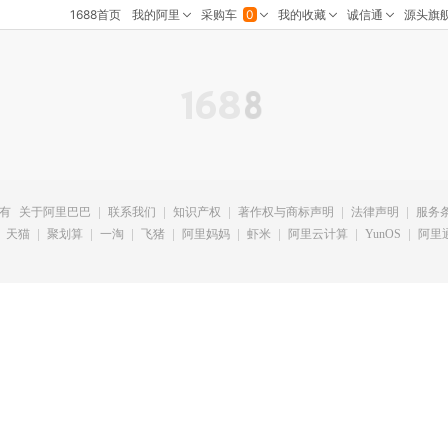
所有
关于阿里巴巴
联系我们
知识产权
著作权与商标声明
法律声明
服务
天猫
聚划算
一淘
飞猪
阿里妈妈
虾米
阿里云计算
YunOS
阿里