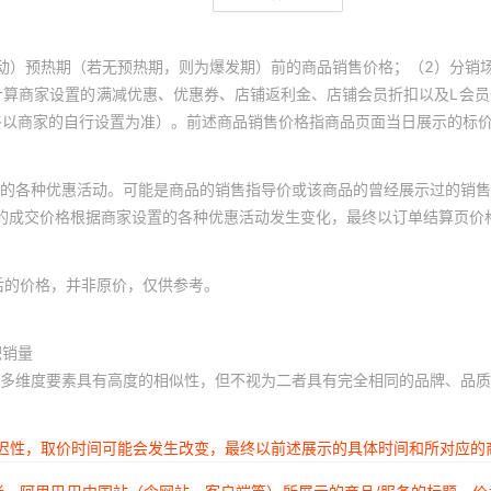
动）预热期（若无预热期，则为爆发期）前的商品销售价格；（2）分销
计算商家设置的满减优惠、优惠券、店铺返利金、店铺会员折扣以及L会
终以商家的自行设置为准）。前述商品销售价格指商品页面当日展示的标
的各种优惠活动。可能是商品的销售指导价或该商品的曾经展示过的销售
体的成交价格根据商家设置的各种优惠活动发生变化，最终以订单结算页价
后的价格，并非原价，仅供参考。
积销量
多维度要素具有高度的相似性，但不视为二者具有完全相同的品牌、品质
延迟性，取价时间可能会发生改变，最终以前述展示的具体时间和所对应的