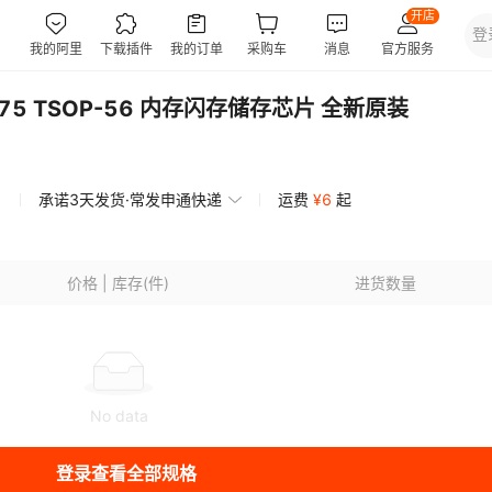
3D75 TSOP-56 内存闪存储存芯片 全新原装
承诺3天发货·常发申通快递
运费
¥
6
起
价格 | 库存(件)
进货数量
No data
登录查看全部规格