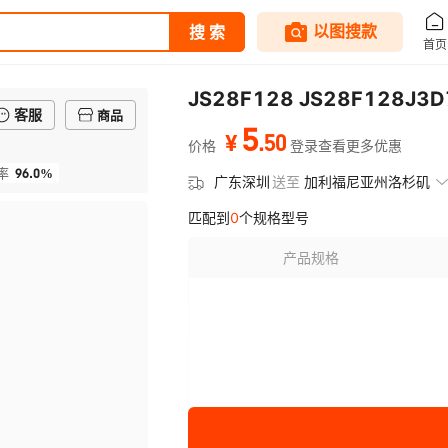
JS28F128 JS28F128J
客服
商品
5
.
50
¥
价格
登录查看更多优惠
96.0%
率
广东深圳
送至
加利福尼亚州洛杉矶
匹配到
0
个规格型号
产品规格