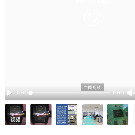
有点小卡，请重试
retry
主图视频
00:00
00:00
Play
视频