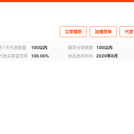
立即铺货
加铺货单
代发
近7天代发数量
100以内
铺货分销商数
100以内
代发买家留货率
100.00%
商品发布时间
2020年8月