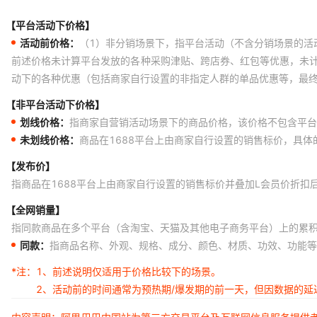
【平台活动下价格】
活动前价格：
（1）非分销场景下，指平台活动（不含分销场景的活
前述价格未计算平台发放的各种采购津贴、跨店券、红包等优惠，未
动下的各种优惠（包括商家自行设置的非指定人群的单品优惠等，最
【非平台活动下价格】
划线价格：
指商家自营销活动场景下的商品价格，该价格不包含平台
未划线价格：
商品在1688平台上由商家自行设置的销售标价，具
【发布价】
指商品在1688平台上由商家自行设置的销售标价并叠加L会员价折扣
【全网销量】
指同款商品在多个平台（含淘宝、天猫及其他电子商务平台）上的累
同款：
指商品名称、外观、规格、成分、颜色、材质、功效、功能等
*注：
1、前述说明仅适用于价格比较下的场景。
2、活动前的时间通常为预热期/爆发期的前一天，但因数据的