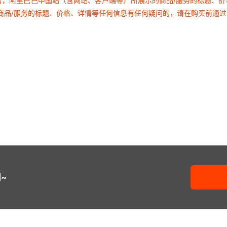
者，阿里巴巴中国站（含网站、客户端等）所展示的商品/服务的标题、
商品/服务的标题、价格、详情等任何信息有任何疑问的，请在购买前通
~