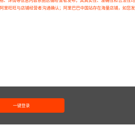
价格、详情等信息内容系由店铺经营者发布，其真实性、准确性和合法性
过阿里旺旺与店铺经营者沟通确认；阿里巴巴中国站存在海量店铺，如您
一键登录