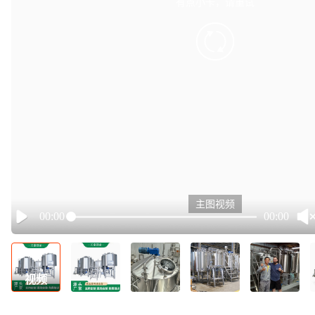
有点小卡，请重试
retry
主图视频
00:00
00:00
Play
视频