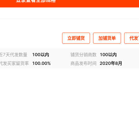
登录查看全部规格
立即铺货
加铺货单
代发
近7天代发数量
100以内
铺货分销商数
100以内
代发买家留货率
100.00%
商品发布时间
2020年8月