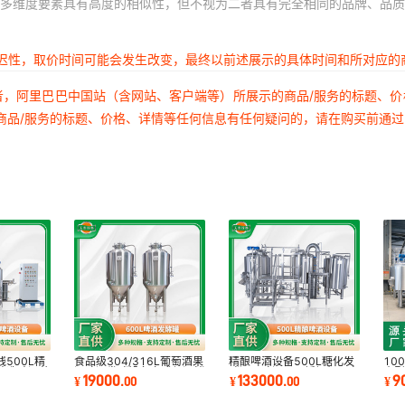
多维度要素具有高度的相似性，但不视为二者具有完全相同的品牌、品质
延迟性，取价时间可能会发生改变，最终以前述展示的具体时间和所对应的
者，阿里巴巴中国站（含网站、客户端等）所展示的商品/服务的标题、
商品/服务的标题、价格、详情等任何信息有任何疑问的，请在购买前通
500L精
食品级304/316L葡萄酒果
精酿啤酒设备500L糖化发
10
酿造酿酒蒸
酒啤酒发酵设备立式保温储
酵酒吧啤酒厂不锈钢机器自
小
19000
133000
9
¥
.
00
¥
.
00
¥
存罐立式发酵罐
酿蒸汽加热
动