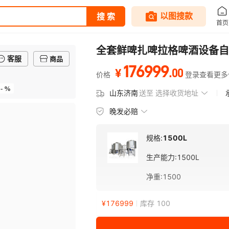
全套鲜啤扎啤拉格啤酒设备自
客服
商品
176999
.
00
¥
价格
登录查看更多
- %
山东济南
送至
选择收货地址
晚发必赔
规格:
1500L
生产能力
:
1500L
净重
:
1500
¥
176999
库存 100