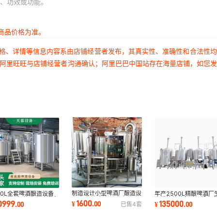
、功效或功能。
商品价格为准。
价格、详情等信息内容系由店铺经营者发布，其真实性、准确性和合法性
过阿里旺旺与店铺经营者沟通确认；阿里巴巴中国站存在海量店铺，如您
制造设计小型啤酒厂酿造设
00L全套啤酒酿造设备
年产2500L精酿啤酒厂
备 免费技术培训 全套精酿
型啤酒厂智能全自动半自
产线拉格艾尔酿酒设备
1600
0999
135000
¥
.
00
.
00
¥
.
00
已售
4
套
啤酒酿造机器
设备精酿
安装