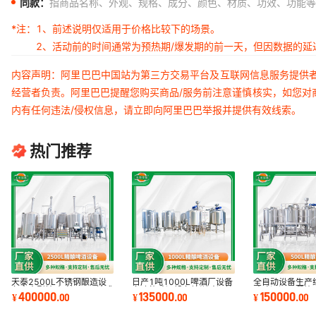
同款：
指商品名称、外观、规格、成分、颜色、材质、功效、功能等
*注：
1、前述说明仅适用于价格比较下的场景。
2、活动前的时间通常为预热期/爆发期的前一天，但因数据的
内容声明：阿里巴巴中国站为第三方交易平台及互联网信息服务提供
经营者负责。阿里巴巴提醒您购买商品/服务前注意谨慎核实，如您对
内有任何违法/侵权信息，请立即向阿里巴巴举报并提供有效线索。
热门推荐
天泰2500L不锈钢酿造设
日产1吨1000L啤酒厂设备
全自动设备生产线
备大中型精酿啤酒厂一站式
多功能酿酒设备培训酿酒技
酿啤酒酒吧餐饮
400000
135000
150000
¥
.
00
¥
.
00
¥
.
00
服务工厂啤酒机
术提供技术方案
馏发酵不锈钢