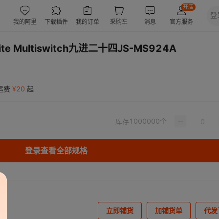
e Multiswitch九进二十四JS-MS924A
运费
¥
20
起
库存
1000000
个
登录查看全部规格
立即铺货
加铺货单
代发