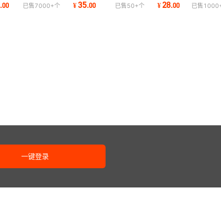
视避雷器 机顶盒避雷
Multiswitch支持中九8户同
BT-01 带指南针 地面
8
35
28
.
00
¥
.
00
¥
.
00
已售
7000+
个
已售
50+
个
已售
1000
S-210
时收看 二进八出MS28
号仪
一键登录