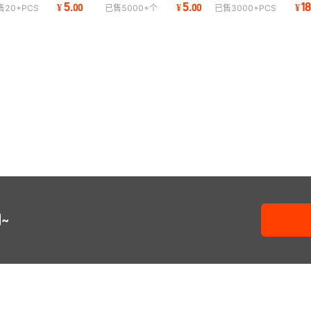
大器
视信号切换开关四进一出四
Diplexer 有线和卫星电视混
线电
5
5
1
¥
.
00
¥
.
00
¥
售
20+
PCS
已售
5000+
个
已售
3000+
PCS
切一开关JS-04C
合器/分波器JS-SA01
器J
~