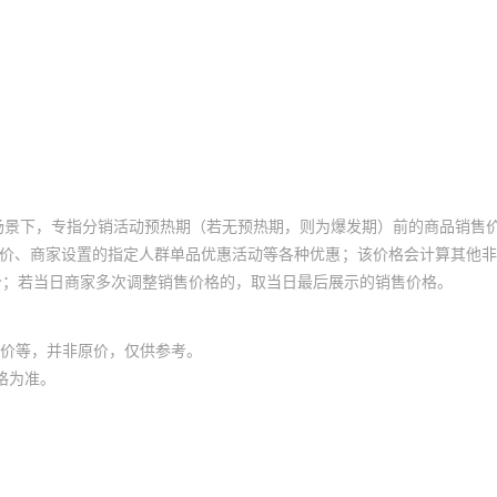
场景下，专指分销活动预热期（若无预热期，则为爆发期）前的商品销售
员价、商家设置的指定人群单品优惠活动等各种优惠；该价格会计算其他
价；若当日商家多次调整销售价格的，取当日最后展示的销售价格。
价等，并非原价，仅供参考。
格为准。