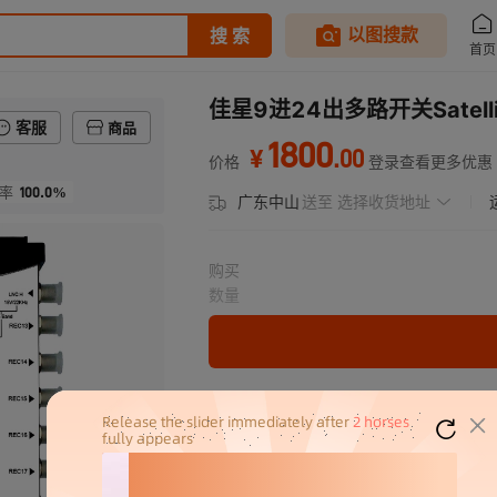
佳星9进24出多路开关Satellit
客服
商品
1800
.
00
¥
价格
登录查看更多优惠
100.0%
率
广东中山
送至
选择收货地址
购买
数量
分销代发
1800
￥
≥100件
官方仓退货