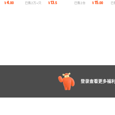
器 二功分器 2-way splitter
四个灯 电视信号寻星仪
电视信号线上放
4
13
15
¥
.
00
¥
.
5
¥
.
00
已售
2万+
只
已售
2
台
已
SP02
10db/20db
登录查看更多福利