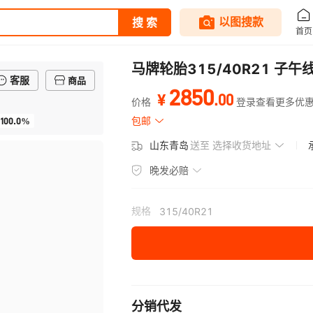
马牌轮胎315/40R21 子午
客服
商品
2850
.
00
¥
价格
登录查看更多优
100.0%
包邮
山东青岛
送至
选择收货地址
晚发必赔
规格
315/40R21
分销代发