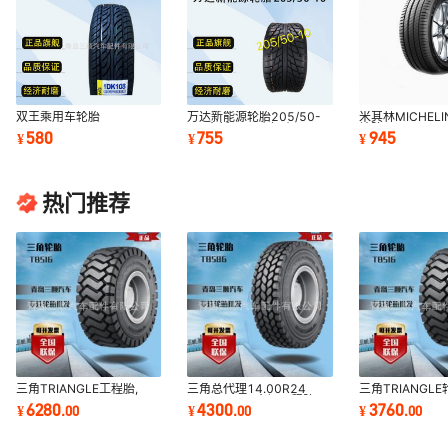
双王乘用车轮胎
万达新能源轮胎205/50-
米其林MICHEL
DOUBLEKING
10 全新正品耐磨耐用
轮胎215/60R1
580
755
945
¥
¥
¥
185/60R14 耐磨耐用
热门推荐
三角TRIANGLE工程胎,
三角总代理14.00R24
三角TRIANGLE
17.5R25 20.5R25
TB586 OTR全钢工程胎
17.5R25 TB5
6280
4300
3760
¥
.
00
¥
.
00
¥
.
00
23.5R25 26.5R25
胎
29.5R25