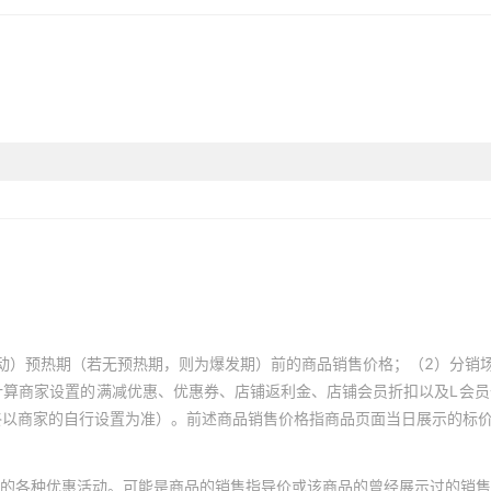
动）预热期（若无预热期，则为爆发期）前的商品销售价格；（2）分销
计算商家设置的满减优惠、优惠券、店铺返利金、店铺会员折扣以及L会
终以商家的自行设置为准）。前述商品销售价格指商品页面当日展示的标
的各种优惠活动。可能是商品的销售指导价或该商品的曾经展示过的销售