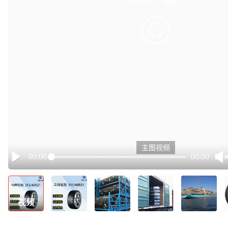
有点小卡，请重试
retry
主图视频
00:00
00:00
Play
视频