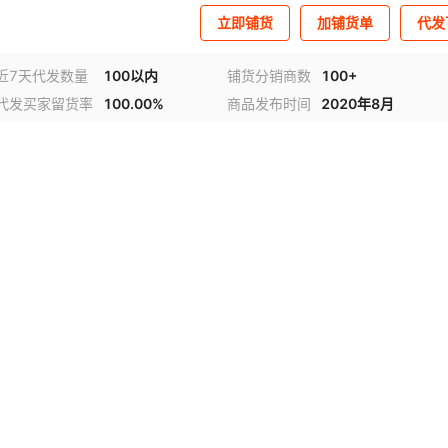
立即铺货
加铺货单
代发
近7天代发数量
100以内
铺货分销商数
100+
代发买家留货率
100.00%
商品发布时间
2020年8月