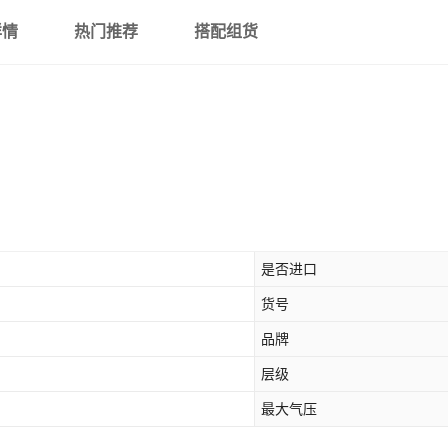
详情
热门推荐
搭配组货
是否进口
货号
品牌
层级
最大气压