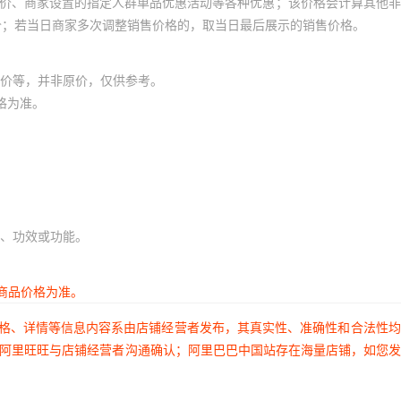
员价、商家设置的指定人群单品优惠活动等各种优惠；该价格会计算其他
价；若当日商家多次调整销售价格的，取当日最后展示的销售价格。
价等，并非原价，仅供参考。
格为准。
、功效或功能。
商品价格为准。
价格、详情等信息内容系由店铺经营者发布，其真实性、准确性和合法性
过阿里旺旺与店铺经营者沟通确认；阿里巴巴中国站存在海量店铺，如您