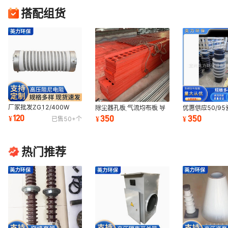
搭配组货
厂家批发ZG12/400W
除尘器孔板 气流均布板 导
优惠供应50/95
800R 800欧100*230mm
流板 分布板 改善气流流向
转轴 阴极振打瓷
120
350
350
¥
¥
¥
已售
50+
个
电除尘阻尼高压电阻
厂家直供
拉棒 瓷转轴
热门推荐