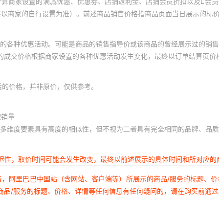
计算商家设置的满减优惠、优惠券、店铺返利金、店铺会员折扣以及L会
终以商家的自行设置为准）。前述商品销售价格指商品页面当日展示的标
的各种优惠活动。可能是商品的销售指导价或该商品的曾经展示过的销售
体的成交价格根据商家设置的各种优惠活动发生变化，最终以订单结算页价
后的价格，并非原价，仅供参考。
积销量
多维度要素具有高度的相似性，但不视为二者具有完全相同的品牌、品质
延迟性，取价时间可能会发生改变，最终以前述展示的具体时间和所对应的
者，阿里巴巴中国站（含网站、客户端等）所展示的商品/服务的标题、
商品/服务的标题、价格、详情等任何信息有任何疑问的，请在购买前通