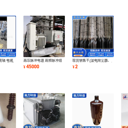
瓷轴 电瓷
高压脉冲电源 高频脉冲组
现货销售干/湿电除尘器、
拉棒 防摆
合电源 工频脉冲组合电源
电捕焦油器配套阴极线、电
45000
2
¥
¥
高效叠加电源
晕线生产制作