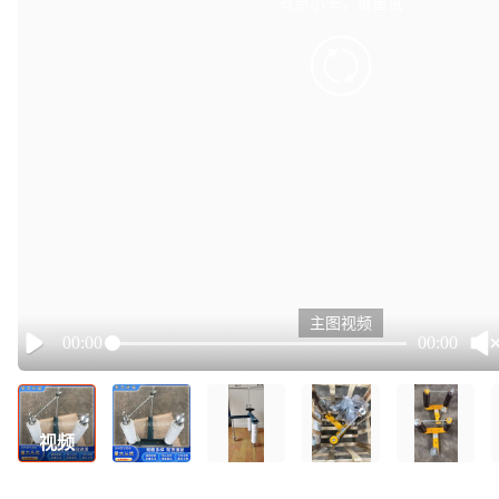
有点小卡，请重试
retry
主图视频
00:00
00:00
Play
视频