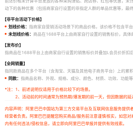
前述价格未计算平台发放的各种采购津贴、跨店券、红包等优惠，未
动下的各种优惠（包括商家自行设置的非指定人群的单品优惠等，最
【非平台活动下价格】
划线价格：
指商家自营销活动场景下的商品价格，该价格不包含平台
未划线价格：
商品在1688平台上由商家自行设置的销售标价，具
【发布价】
指商品在1688平台上由商家自行设置的销售标价并叠加L会员价折扣
【全网销量】
指同款商品在多个平台（含淘宝、天猫及其他电子商务平台）上的累
同款：
指商品名称、外观、规格、成分、颜色、材质、功效、功能等
*注：
1、前述说明仅适用于价格比较下的场景。
2、活动前的时间通常为预热期/爆发期的前一天，但因数据的
内容声明：阿里巴巴中国站为第三方交易平台及互联网信息服务提供
经营者负责。阿里巴巴提醒您购买商品/服务前注意谨慎核实，如您对
内有任何违法/侵权信息，请立即向阿里巴巴举报并提供有效线索。