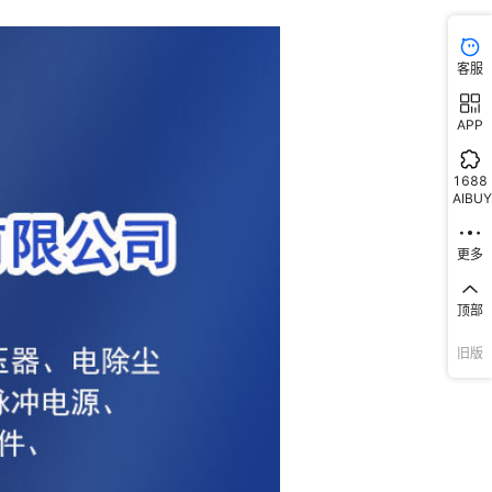
客服
APP
1688
AIBUY
更多
顶部
旧版