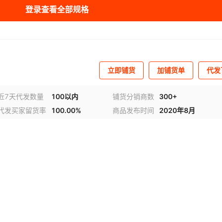
登录查看全部规格
立即铺货
加铺货单
代发
近7天代发数量
100以内
铺货分销商数
300+
代发买家留货率
100.00%
商品发布时间
2020年8月