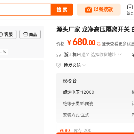
源头厂家 龙净高压隔离开关 
客服
商品
680
.
00
¥
价格
登录查看更多优
起
- %
浙江杭州
送至
选择收货地址
晚发必赔
规格:
台
额定电压
:
12000
绝缘子类型
:
陶瓷
安装方式
:
立式
¥
680
库存 200