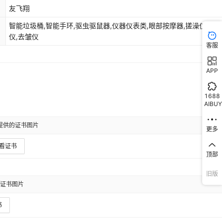
友飞翔
智能垃圾桶,智能手环,驱虫驱鼠器,仪器仪表类,眼部按摩器,搓澡仪,射
仪,去皱仪
客服
APP
1688
AIBUY
提供的证书图片
更多
看证书
顶部
旧版
证书图片
书