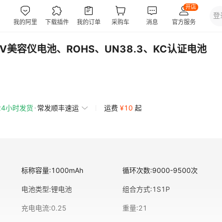
.7V美容仪电池、ROHS、UN38.3、KC认证电池
24小时发货
常发顺丰速运
运费
¥
10
起
标称容量
:
1000mAh
循环次数
:
9000-9500次
电池类型
:
锂电池
组合方式
:
1S1P
充电电流
:
0.25
重量
:
21