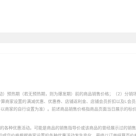
动）预热期（若无预热期，则为爆发期）前的商品销售价格；（2）分销
计算商家设置的满减优惠、优惠券、店铺返利金、店铺会员折扣以及L会
终以商家的自行设置为准）。前述商品销售价格指商品页面当日展示的标
的各种优惠活动。可能是商品的销售指导价或该商品的曾经展示过的销售
体的成交价格根据商家设置的各种优惠活动发生变化，最终以订单结算页价