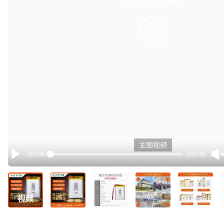
有点小卡，请重试
retry
主图视频
00:00
00:00
Play
视频