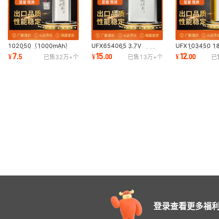
102050（1000mAh）
UFX654065 3.7V
UFX103450 1
3.7V聚合物锂电池 美容仪
2000mAh 聚合物锂电池
3.7V聚合物锂
7
15
12
¥
.
5
¥
.
00
¥
.
00
已售
32万+
个
已售
13万+
个
已
锂电池 UL KC认证电池
KC电池 MSDS UN38.3电
空气净化器 认证
池
登录查看更多福利