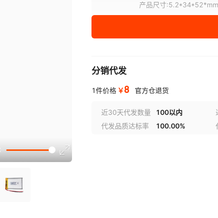
产品尺寸
:
5.2*34*52*m
¥
8
库存 999964509
分销代发
8
￥
1件价格
官方仓退货
近30天代发数量
100以内
代发品质达标率
100.00%