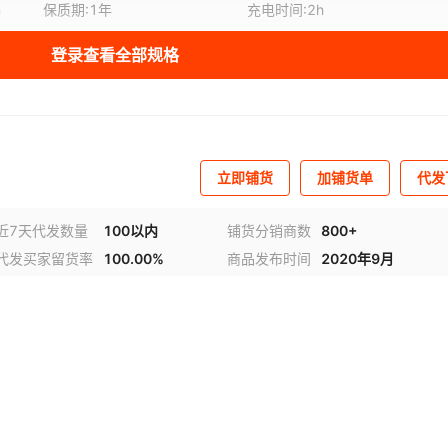
m
保质期
:
1年
充电时间
:
2h
登录查看全部规格
立即铺货
加铺货单
代发
近7天代发数量
100以内
铺货分销商数
800+
代发买家留货率
100.00%
商品发布时间
2020年9月