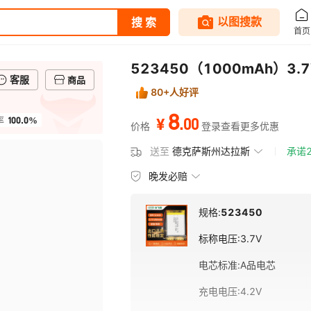
523450（1000mAh）3
客服
商品
80+人好评
8
100.0%
.
00
率
¥
价格
登录查看更多优惠
送至
德克萨斯州达拉斯
承诺
晚发必赔
规格:
523450
标称电压
:
3.7V
电芯标准
:
A品电芯
充电电压
:
4.2V