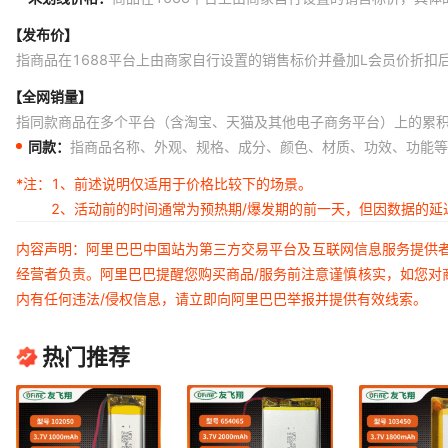
【发布价】
指商品在1688平台上由商家自行设置的销售标价并叠加L会员价折扣
【全网销量】
指同款商品在多个平台（含淘宝、天猫及其他电子商务平台）上的累
同款：
指商品名称、外观、规格、成分、颜色、材质、功效、功能等
*注：
1、前述说明仅适用于价格比较下的场景。
2、活动前的时间通常为预热期/爆发期的前一天，但因数据的
内容声明：阿里巴巴中国站为第三方交易平台及互联网信息服务提供
经营者负责。阿里巴巴提醒您购买商品/服务前注意谨慎核实，如您对
内有任何违法/侵权信息，请立即向阿里巴巴举报并提供有效线索。
热门推荐