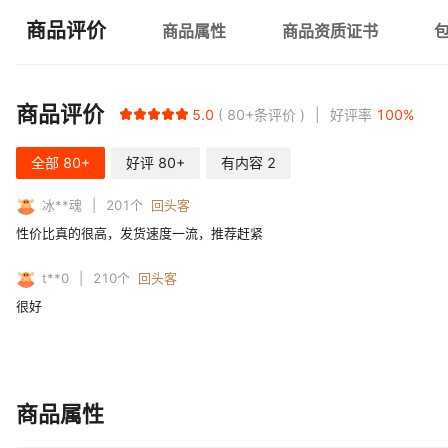
商品评价
商品属性
商品资质证书
商品评价
5.0
80+
条评价
好评率
100
%
全部
80+
好评
80+
有内容
2
冰**魂
201
个
回头客
性价比真的很高，发货速度一流，推荐赶紧
t**0
210
个
回头客
很好
商品属性