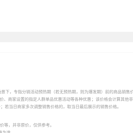
场景下，专指分销活动预热期（若无预热期，则为爆发期）前的商品销售
员价、商家设置的指定人群单品优惠活动等各种优惠；该价格会计算其他
价；若当日商家多次调整销售价格的，取当日最后展示的销售价格。
价等，并非原价，仅供参考。
格为准。