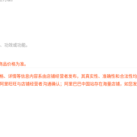
、功效或功能。
商品价格为准。
价格、详情等信息内容系由店铺经营者发布，其真实性、准确性和合法性
过阿里旺旺与店铺经营者沟通确认；阿里巴巴中国站存在海量店铺，如您