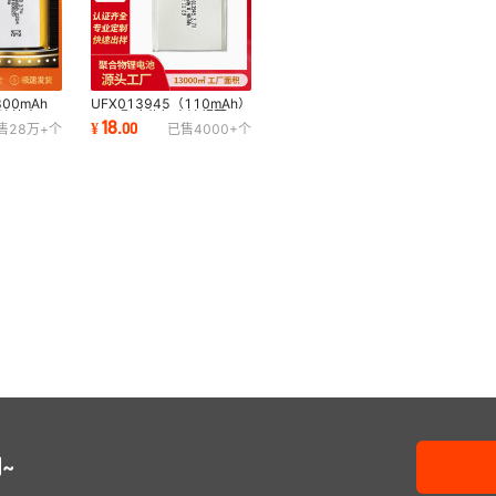
800mAh
UFX013945（110mAh）
电池补水仪
3.7V聚合物锂电池超薄无
18
¥
.
00
售
28万+
个
已售
4000+
个
电池
磁性 厂牌电池
~