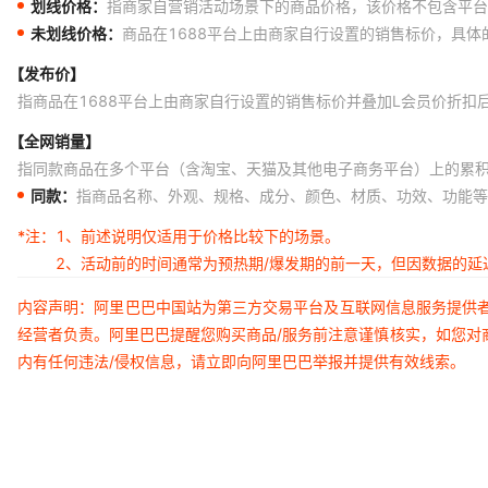
划线价格：
指商家自营销活动场景下的商品价格，该价格不包含平台
未划线价格：
商品在1688平台上由商家自行设置的销售标价，具
【发布价】
指商品在1688平台上由商家自行设置的销售标价并叠加L会员价折扣
【全网销量】
指同款商品在多个平台（含淘宝、天猫及其他电子商务平台）上的累
同款：
指商品名称、外观、规格、成分、颜色、材质、功效、功能等
*注：
1、前述说明仅适用于价格比较下的场景。
2、活动前的时间通常为预热期/爆发期的前一天，但因数据的
内容声明：阿里巴巴中国站为第三方交易平台及互联网信息服务提供
经营者负责。阿里巴巴提醒您购买商品/服务前注意谨慎核实，如您对
内有任何违法/侵权信息，请立即向阿里巴巴举报并提供有效线索。