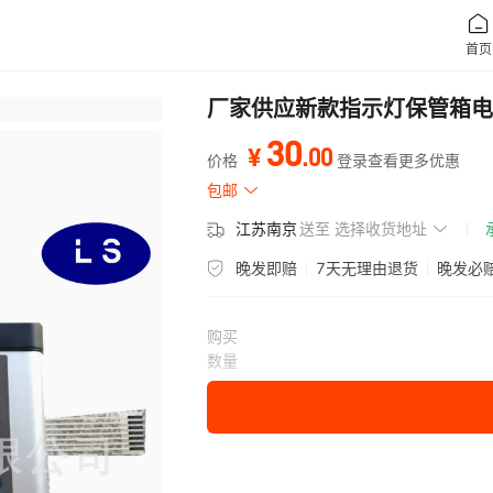
厂家供应新款指示灯保管箱电
30
.
00
¥
价格
登录查看更多优惠
包邮
江苏南京
送至
选择收货地址
晚发即赔
7天无理由退货
晚发必
购买
数量