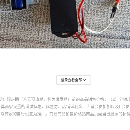
登录查看全部
动）预热期（若无预热期，则为爆发期）前的商品销售价格；（2）分销
计算商家设置的满减优惠、优惠券、店铺返利金、店铺会员折扣以及L会
终以商家的自行设置为准）。前述商品销售价格指商品页面当日展示的标