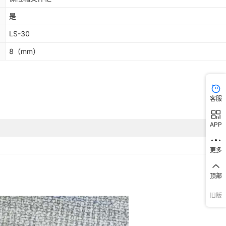
是
LS-30
8
（mm）
客服
APP
更多
顶部
旧版