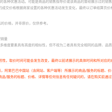
的各种优惠活动。可能是商品的销售指导价或该商品的曾经展示过的销售
体的成交价格根据商家设置的各种优惠活动发生变化，最终以订单结算页价
后的价格，并非原价，仅供参考。
积销量
多维度要素具有高度的相似性，但不视为二者具有完全相同的品牌、品质
延迟性，取价时间可能会发生改变，最终以前述展示的具体时间和所对应的
者，阿里巴巴中国站（含网站、客户端等）所展示的商品/服务的标题、
商品/服务的标题、价格、详情等任何信息有任何疑问的，请在购买前通