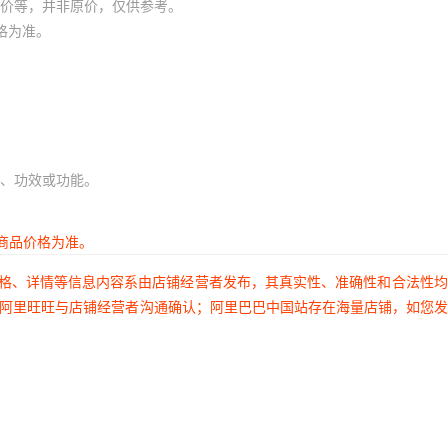
价等，并非原价，仅供参考。
格为准。
、功效或功能。
商品价格为准。
价格、详情等信息内容系由店铺经营者发布，其真实性、准确性和合法性
过阿里旺旺与店铺经营者沟通确认；阿里巴巴中国站存在海量店铺，如您