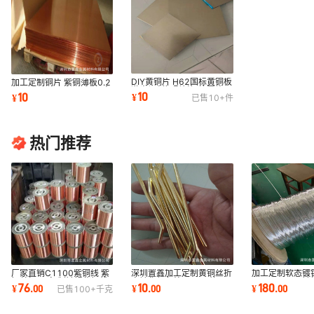
DIY黄铜片 H62国标黄铜板
加工定制铜片 紫铜薄板0.2
激光切割铜型材铜块圆片异
0.3 0.4 0.5 0.6-6mm 1米
10
10
¥
¥
已售
10+
件
形铜片定 制
*2米紫铜大板
热门推荐
厂家直销C1100紫铜线 紫
深圳置鑫加工定制黄铜丝折
加工定制软态镀
铜丝加 工定 制镀锡紫铜线
弯钝化保色处理 H65饰品
0.05-1.1m
76
10
180
¥
.
00
¥
.
00
¥
.
00
已售
100+
千克
0.05-0.2电源线
软态黄铜线
镍铜绞线音频线