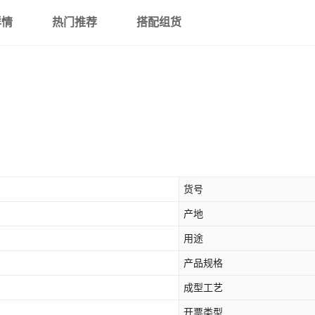
详情
热门推荐
搭配组货
货号
产地
用途
产品规格
成型工艺
开票类型