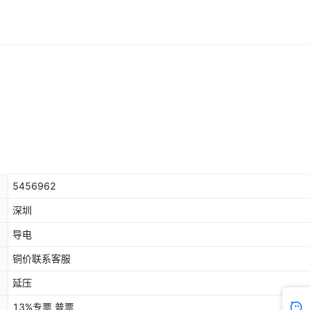
5456962
深圳
导电
铜价联系客服
延压
13%专票 普票