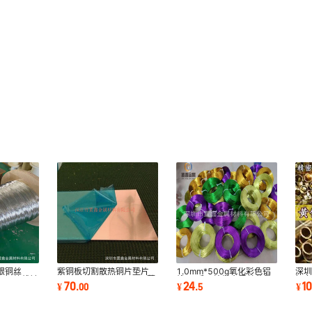
银铜丝
紫铜板切割散热铜片垫片
1.0mm*500g氧化彩色铝
深圳
m镀银铜绞线镀
0.03 0.05 0.08 0.1mm薄
线diy手工编织金属丝盆景
铜套
70
24
1
¥
.
00
¥
.
5
¥
红铜箔激光切割
编织材料
15