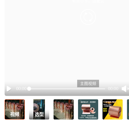
有点小卡，请重试
retry
主图视频
00:00
00:00
Play
视频
选型