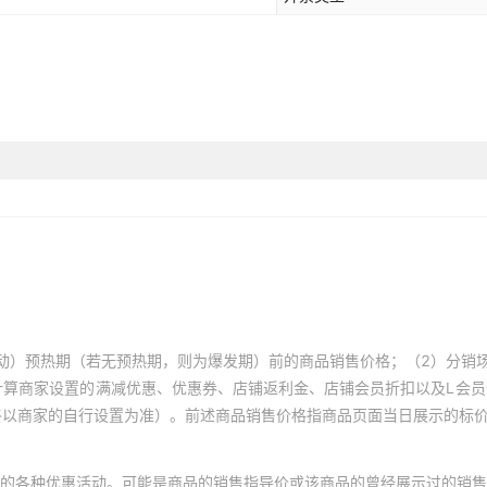
动）预热期（若无预热期，则为爆发期）前的商品销售价格；（2）分销
计算商家设置的满减优惠、优惠券、店铺返利金、店铺会员折扣以及L会
终以商家的自行设置为准）。前述商品销售价格指商品页面当日展示的标
的各种优惠活动。可能是商品的销售指导价或该商品的曾经展示过的销售