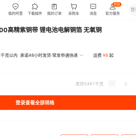
1100高精紫铜带 锂电池电解铜箔 无氧铜
2千克以内
承诺48小时发货·常发申通快递
运费
¥
8
起
库存
5461
千克
登录查看全部规格