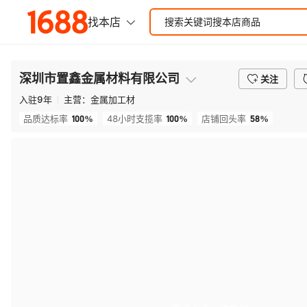
深圳市置鑫金属材料有限公司
关注
入驻
9
年
主营：
金属加工材
100%
100%
58%
品质达标率
48小时支揽率
店铺回头率