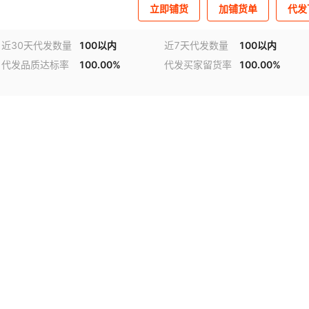
立即铺货
加铺货单
代发
近30天代发数量
100以内
近7天代发数量
100以内
代发品质达标率
100.00%
代发买家留货率
100.00%
视频