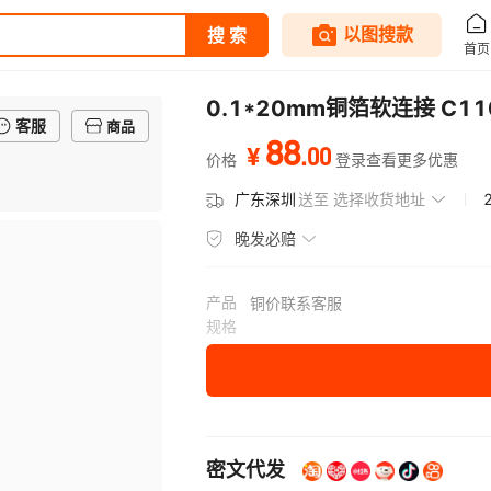
0.1*20mm铜箔软连接 C
客服
商品
88
.
00
¥
价格
登录查看更多优惠
广东深圳
送至
选择收货地址
晚发必赔
产品
铜价联系客服
规格
密文代发