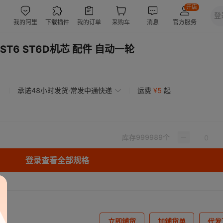
ST6 ST6D机芯 配件 自动一轮
承诺48小时发货·常发中通快递
运费
¥
5
起
库存
999989
个
登录查看全部规格
立即铺货
加铺货单
代发