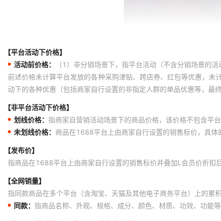
【平台活动下价格】
活动前价格：
（1）非分销场景下，指平台活动（不含分销场景的活
前述价格未计算平台发放的各种采购津贴、跨店券、红包等优惠，未
动下的各种优惠（包括商家自行设置的非指定人群的单品优惠等，最
【非平台活动下价格】
划线价格：
指商家自营销活动场景下的商品价格，该价格不包含平台
未划线价格：
商品在1688平台上由商家自行设置的销售标价，具
【发布价】
指商品在1688平台上由商家自行设置的销售标价并叠加L会员价折扣
【全网销量】
指同款商品在多个平台（含淘宝、天猫及其他电子商务平台）上的累
同款：
指商品名称、外观、规格、成分、颜色、材质、功效、功能等