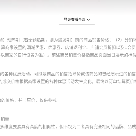
登录查看全部
动）预热期（若无预热期，则为爆发期）前的商品销售价格；（2）分销
计算商家设置的满减优惠、优惠券、店铺返利金、店铺会员折扣以及L会
终以商家的自行设置为准）。前述商品销售价格指商品页面当日展示的标
的各种优惠活动。可能是商品的销售指导价或该商品的曾经展示过的销售
体的成交价格根据商家设置的各种优惠活动发生变化，最终以订单结算页价
后的价格，并非原价，仅供参考。
积销量
多维度要素具有高度的相似性，但不视为二者具有完全相同的品牌、品质