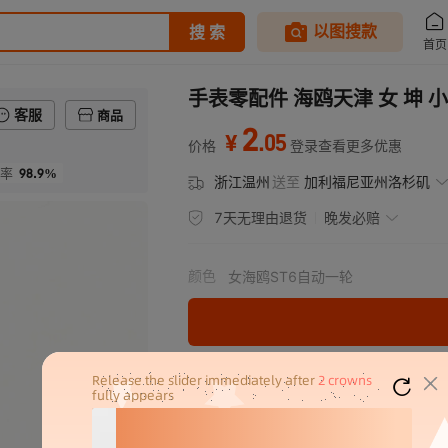
手表零配件 海鸥天津 女 坤 小
客服
商品
2
.
05
¥
价格
登录查看更多优惠
98.9%
率
浙江温州
送至
加利福尼亚州洛杉矶
7天无理由退货
晚发必赔
颜色
女海鸥ST6自动一轮
分销代发