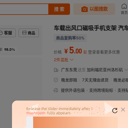
车载出风口磁吸手机支架 汽
客服
商品
商品复购率50%
5
98.0%
.
00
率
¥
价格
登录查看更多优惠
起
2件混批
广东东莞
送至
加利福尼亚州洛杉矶
晚发即赔
7天无理由退货
晚发必
提供外语包装
支持跨境贴标
支持
款式
黑色
方磁吸头（含一块方铁片）