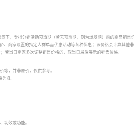
场景下，专指分销活动预热期（若无预热期，则为爆发期）前的商品销售
员价、商家设置的指定人群单品优惠活动等各种优惠；该价格会计算其他
价；若当日商家多次调整销售价格的，取当日最后展示的销售价格。
价等，并非原价，仅供参考。
格为准。
、功效或功能。