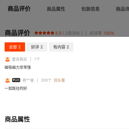
商品评价
商品属性
包装信息
商品
商品评价
5.0
2
条评价
好评率
100
%
全部
2
好评
2
有内容
2
匿名购买
1
个
磁吸磁力非常强
PLUS
奇**星
200
个
回头客
一如既往的好
商品属性