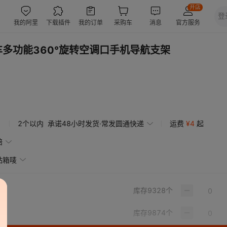
车多功能360°旋转空调口手机导航支架
2个以内
承诺48小时发货·常发圆通快递
运费
¥
4
起
赔
贴箱唛
库存
9328
个
库存
9874
个