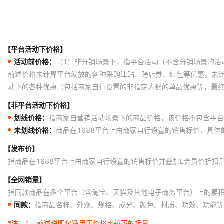
【平台活动下价格】
活动前价格：
（1）非分销场景下，指平台活动（不含分销场景的活
前述价格未计算平台发放的各种采购津贴、跨店券、红包等优惠，未
动下的各种优惠（包括商家自行设置的非指定人群的单品优惠等，最
【非平台活动下价格】
划线价格：
指商家自营销活动场景下的商品价格，该价格不包含平台
未划线价格：
商品在1688平台上由商家自行设置的销售标价，具
【发布价】
指商品在1688平台上由商家自行设置的销售标价并叠加L会员价折扣
【全网销量】
指同款商品在多个平台（含淘宝、天猫及其他电子商务平台）上的累
同款：
指商品名称、外观、规格、成分、颜色、材质、功效、功能等
*注：
1、前述说明仅适用于价格比较下的场景。