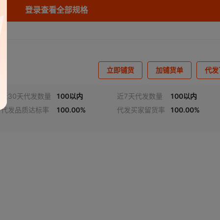
登录查看全部规格
立即铺货
加铺货单
代发
近30天代发数量
100以内
近7天代发数量
100以内
代发品质达标率
100.00%
代发买家留货率
100.00%
视频