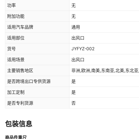
功率
无
附加功能
无
适用汽车品牌
通用
适用部位
出风口
货号
JYFYZ-002
适用场景
出风口
主要销售地区
非洲,欧洲,南美,东南亚,北美,东北亚
是否跨境出口专供货源
是
加工定制
是
是否专利货源
否
包装信息
商品件重尺