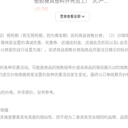
登录查看全部
动）预热期（若无预热期，则为爆发期）前的商品销售价格；（2）分销
计算商家设置的满减优惠、优惠券、店铺返利金、店铺会员折扣以及L会
终以商家的自行设置为准）。前述商品销售价格指商品页面当日展示的标
的各种优惠活动。可能是商品的销售指导价或该商品的曾经展示过的销售
体的成交价格根据商家设置的各种优惠活动发生变化，最终以订单结算页价
后的价格，并非原价，仅供参考。
积销量
多维度要素具有高度的相似性，但不视为二者具有完全相同的品牌、品质