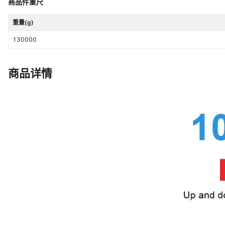
商品件重尺
是否支持一件代发
支持
重量(g)
售后服务
店铺三包
130000
成色
全新
感光元件类型
CMOS
商品详情
是否专利货源
否