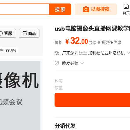
usb电脑摄像头直播网课教学
客服
商品
32
.
00
¥
价格
登录查看更多优惠
99.4%
率
广东深圳
送至
加利福尼亚州洛杉矶
晚发必赔
购买
数量
分销代发