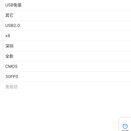
USB免驱
其它
USB2.0
x6
深圳
全新
CMOS
30FPS
免驱动
130
（g）
是
可以
4-7天