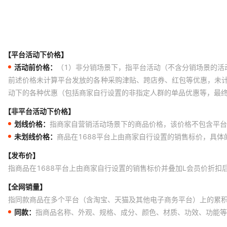
【平台活动下价格】
活动前价格：
（1）非分销场景下，指平台活动（不含分销场景的活
前述价格未计算平台发放的各种采购津贴、跨店券、红包等优惠，未
动下的各种优惠（包括商家自行设置的非指定人群的单品优惠等，最
【非平台活动下价格】
划线价格：
指商家自营销活动场景下的商品价格，该价格不包含平台
未划线价格：
商品在1688平台上由商家自行设置的销售标价，具
【发布价】
指商品在1688平台上由商家自行设置的销售标价并叠加L会员价折扣
【全网销量】
指同款商品在多个平台（含淘宝、天猫及其他电子商务平台）上的累
同款：
指商品名称、外观、规格、成分、颜色、材质、功效、功能等