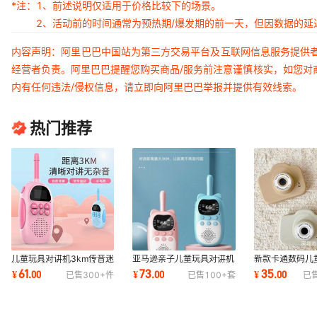
*注：
1、前述说明仅适用于价格比较下的场景。
2、活动前的时间通常为预热期/爆发期的前一天，但因数据的
内容声明：阿里巴巴中国站为第三方交易平台及互联网信息服务提供
经营者负责。阿里巴巴提醒您购买商品/服务前注意谨慎核实，如您对
内有任何违法/侵权信息，请立即向阿里巴巴举报并提供有效线索。
热门推荐
儿童玩具对讲机3km传音迷
亚马逊亲子儿童玩具对讲机
新款卡通数码儿
你无线手持对讲机可爱亲子
SJ200互动玩具 男女孩迷
1200W像素迷
61
73
35
¥
.
00
¥
.
00
¥
.
00
已售
300+
件
已售
100+
套
已
玩具
你无线通话猫咪
生日礼品