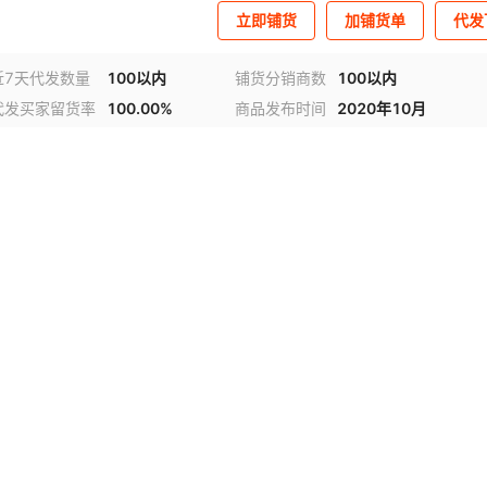
立即铺货
加铺货单
代发
近7天代发数量
100以内
铺货分销商数
100以内
代发买家留货率
100.00%
商品发布时间
2020年10月