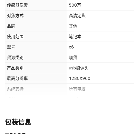
传感器像素
500万
对焦方式
高清定焦
品牌
其他
使用范围
笔记本
型号
x6
货源类别
现货
产品类别
usb摄像头
最高分辨率
1280X960
系统支持
所有电脑
线长
1.5米
送礼用途
促销赠品
OEM
可OEM
包装信息
加工方式
贴牌加工