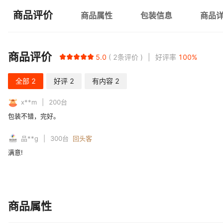
商品评价
商品属性
包装信息
商品
商品评价
5.0
2
条评价
好评率
100
%
全部
2
好评
2
有内容
2
x**m
200
台
包装不错，完好。
品**g
300
台
回头客
满意!
商品属性