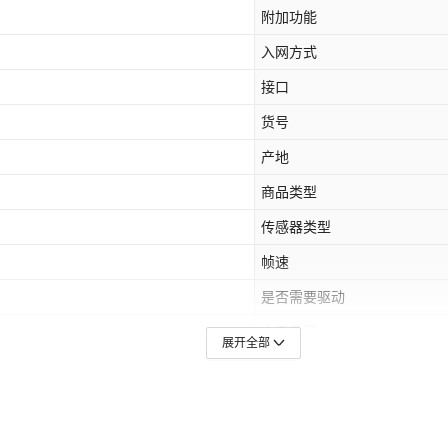
附加功能
入网方式
接口
货号
产地
商品类型
传感器类型
帧速
是否需要驱动
产品重量
展开全部
加工定制
加印LOGO
最快出货时间