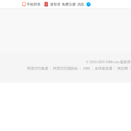
© 2010-2019 1688.com 版权
阿里巴巴集团
阿里巴巴国际站
1688
全球速卖通
淘宝网