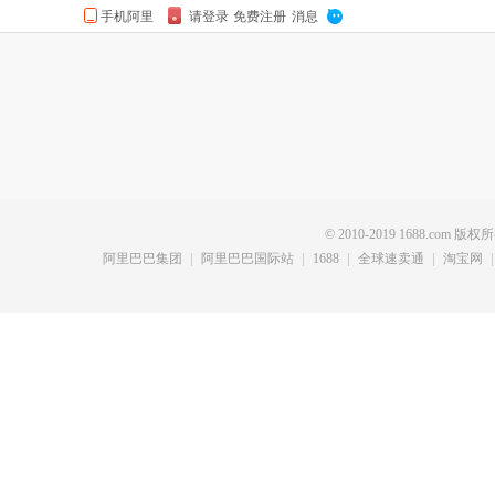
© 2010-2019 1688.com 版权
阿里巴巴集团
阿里巴巴国际站
1688
全球速卖通
淘宝网