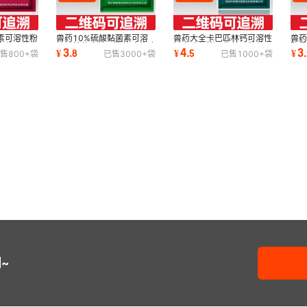
素可溶性粉
兽药10%硫酸黏菌素可溶
兽药大全卡巴匹林钙可溶性
兽药
禽药鸡药牛
性粉粘菌素兽用猪药鸡药鸭
粉禽鸡药猪用牛羊鸭鹅兽用
防
3
4
3
¥
.
8
¥
.
5
¥
.
售
800+
袋
已售
3000+
袋
已售
1000+
袋
鹅牛羊粘杆菌素
退烧解热镇痛
热V
~