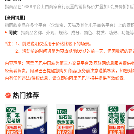
指商品在1688平台上由商家自行设置的销售标价并叠加L会员价折扣
【全网销量】
指同款商品在多个平台（含淘宝、天猫及其他电子商务平台）上的累
同款：
指商品名称、外观、规格、成分、颜色、材质、功效、功能等
*注：
1、前述说明仅适用于价格比较下的场景。
2、活动前的时间通常为预热期/爆发期的前一天，但因数据的
内容声明：阿里巴巴中国站为第三方交易平台及互联网信息服务提供
经营者负责。阿里巴巴提醒您购买商品/服务前注意谨慎核实，如您对
内有任何违法/侵权信息，请立即向阿里巴巴举报并提供有效线索。
热门推荐