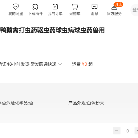
鸭鹅禽打虫药驱虫药球虫病球虫药兽用
承诺48小时发货·常发圆通快递
运费
¥
0
起
是否危险化学品
:
否
产品外观
:
白色粉末