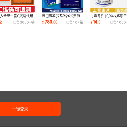
大全维生素C可溶性粉
兽用氟苯尼考粉20%兽药
土霉素片1000片猪用牛
暑降温兽用猪药鸡牛羊发
病猪药牛羊鸡鸭鹅禽药兔正
鸡药鸭鹅禽兽药兽用腹
780
14
2
¥
.
00
¥
.
5
已售
3000+
袋
已售
10+
箱
已售
1000
C增免疫维c
品沙门氏菌肠炎
稀国标正品批发
一键登录