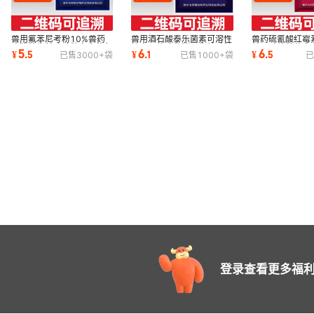
兽用氟苯尼考粉10%兽药
兽用酒石酸泰乐菌素可溶性
兽药硫氰酸红霉
病猪药牛羊鸡鸭鹅家禽药兔
粉支原体鸡药猪用牛羊鸭鹅
兽用鸭药鹅药畜
5
6
6
¥
.
5
¥
.
1
¥
.
5
已售
3000+
袋
已售
1000+
袋
已
鹌鹑鸽子正品药
咳嗽兽药大全
羊呼吸道用药
登录查看更多福利