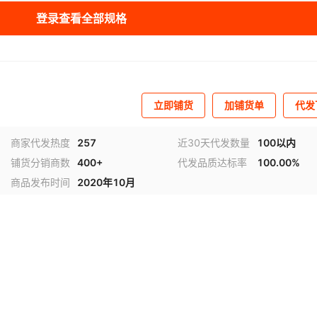
登录查看全部规格
立即铺货
加铺货单
代发
商家代发热度
257
近30天代发数量
100以内
铺货分销商数
400+
代发品质达标率
100.00%
商品发布时间
2020年10月