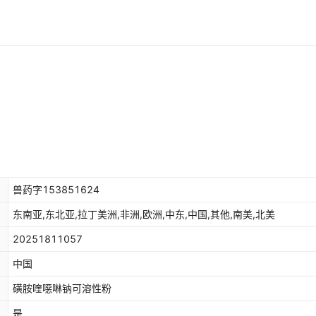
兽药字153851624
东南亚,东北亚,拉丁美洲,非洲,欧洲,中东,中国,其他,南美,北美
20251811057
中国
磺胺喹噁啉钠可溶性粉
是