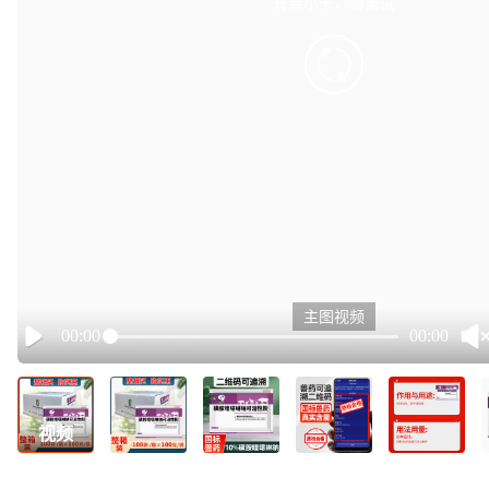
有点小卡，请重试
retry
主图视频
00:00
00:00
Play
视频