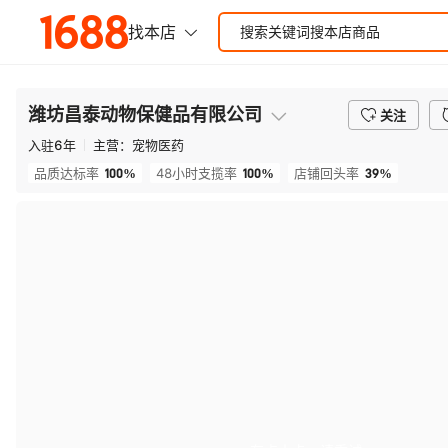
潍坊昌泰动物保健品有限公司
关注
入驻
6
年
主营：
宠物医药
100%
100%
39%
品质达标率
48小时支揽率
店铺回头率