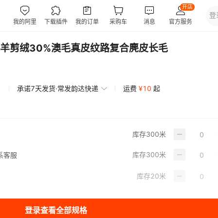
羊剪绒30%澳毛真皮纹路复合麂皮长毛
承诺7天发货·常发韵达快递
运费
¥
10
起
库存
300
米
库存
300
米
系客服
库存
20
米
登录查看全部规格