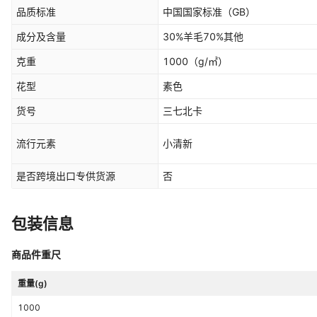
品质标准
中国国家标准（GB）
成分及含量
30%羊毛70%其他
克重
1000
（g/㎡）
花型
素色
货号
三七北卡
流行元素
小清新
是否跨境出口专供货源
否
包装信息
商品件重尺
重量(g)
1000