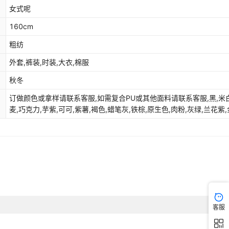
女式呢
160cm
粗纺
外套,裤装,时装,大衣,棉服
秋冬
订做颜色或拿样请联系客服,如需复合PU或其他面料请联系客服,黑,米白
麦,巧克力,芋紫,可可,紫薯,褐色,蜡笔灰,铁棕,原生色,肉粉,灰绿,兰花紫,
玫瑰粉,玫瑰桔
客服