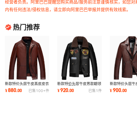
经营者负责。阿里巴巴提醒您购买商品/服务前注意谨慎核实，如您对
内有任何违法/侵权信息，请立即向阿里巴巴举报并提供有效线索。
热门推荐
新款特价头层牛皮真皮皮衣
新款特价头层牛皮男款翻领
新款特价头层牛
男立领时尚短款修身真皮夹
中国空军服真皮皮衣真皮夹
男士西装领单款
880
920
900
¥
.
00
¥
.
00
¥
.
00
已售
100+
件
已售
1
件
克男一件代发
克男一件代发
一件代发