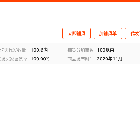
立即铺货
加铺货单
代发
近7天代发数量
100以内
铺货分销商数
100以内
代发买家留货率
100.00%
商品发布时间
2020年11月