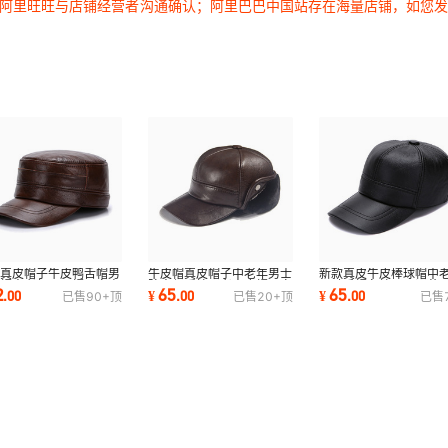
过阿里旺旺与店铺经营者沟通确认；阿里巴巴中国站存在海量店铺，如您
冬真皮帽子牛皮鸭舌帽男
牛皮帽真皮帽子中老年男士
新款真皮牛皮棒球帽中
军帽中老年平顶帽厂家直
防寒保暖护耳老人皮帽厂家
男鸭舌帽冬护耳可调节
2
65
65
.
00
¥
.
00
¥
.
00
已售
90+
顶
已售
20+
顶
已售
一件代发
直销一件代发
直销一件代发