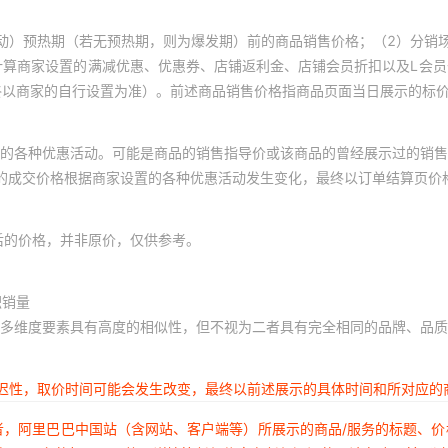
动）预热期（若无预热期，则为爆发期）前的商品销售价格；（2）分销
计算商家设置的满减优惠、优惠券、店铺返利金、店铺会员折扣以及L会
终以商家的自行设置为准）。前述商品销售价格指商品页面当日展示的标
的各种优惠活动。可能是商品的销售指导价或该商品的曾经展示过的销售
体的成交价格根据商家设置的各种优惠活动发生变化，最终以订单结算页价
后的价格，并非原价，仅供参考。
积销量
多维度要素具有高度的相似性，但不视为二者具有完全相同的品牌、品质
延迟性，取价时间可能会发生改变，最终以前述展示的具体时间和所对应的
者，阿里巴巴中国站（含网站、客户端等）所展示的商品/服务的标题、