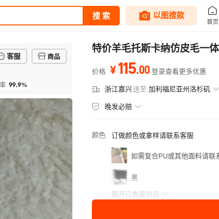
特价羊毛托斯卡纳仿皮毛一体
客服
商品
115
.
00
¥
价格
登录查看更多优惠
99.9%
率
浙江嘉兴
送至
加利福尼亚州洛杉矶
晚发必赔
颜色
订做颜色或拿样请联系客服
如需复合PU或其他面料请联
黑
展开已售罄商品