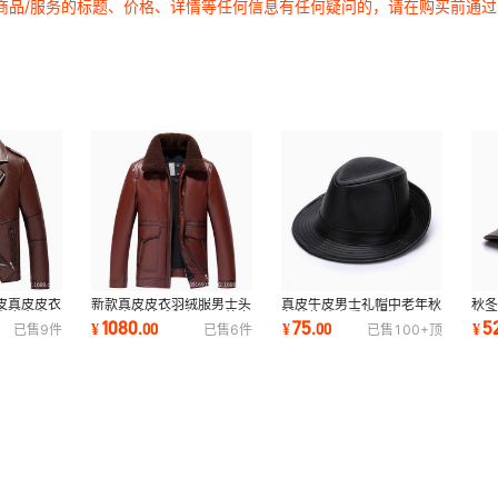
商品/服务的标题、价格、详情等任何信息有任何疑问的，请在购买前通
皮真皮皮衣
新款真皮皮衣羽绒服男士头
真皮牛皮男士礼帽中老年秋
秋
真皮夹克男
层牛皮羊羔毛翻领加厚外套
冬英伦绅士爵士帽海宁厂家
士
1080
75
5
¥
.
00
¥
.
00
¥
已售
9
件
已售
6
件
已售
100+
顶
海宁一件代发
直销一件代发
销