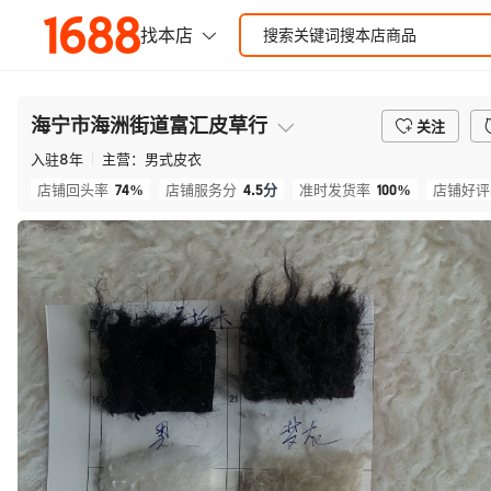
海宁市海洲街道富汇皮草行
关注
入驻
8
年
主营：
男式皮衣
74%
4.5
分
100%
店铺回头率
店铺服务分
准时发货率
店铺好评