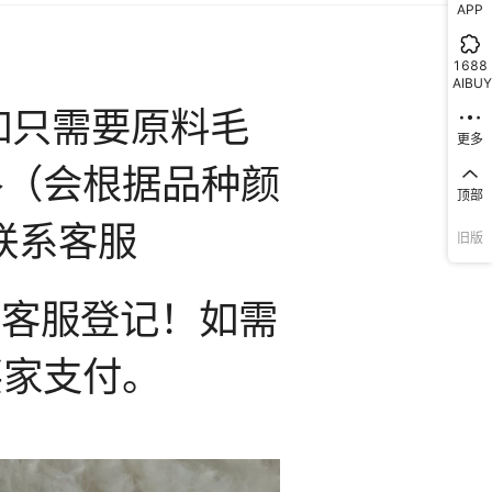
APP
1688
AIBUY
更多
顶部
旧版