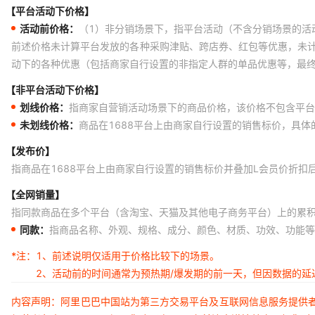
【平台活动下价格】
活动前价格：
（1）非分销场景下，指平台活动（不含分销场景的活
前述价格未计算平台发放的各种采购津贴、跨店券、红包等优惠，未
动下的各种优惠（包括商家自行设置的非指定人群的单品优惠等，最
【非平台活动下价格】
划线价格：
指商家自营销活动场景下的商品价格，该价格不包含平台
未划线价格：
商品在1688平台上由商家自行设置的销售标价，具
【发布价】
指商品在1688平台上由商家自行设置的销售标价并叠加L会员价折扣
【全网销量】
指同款商品在多个平台（含淘宝、天猫及其他电子商务平台）上的累
同款：
指商品名称、外观、规格、成分、颜色、材质、功效、功能等
*注：
1、前述说明仅适用于价格比较下的场景。
2、活动前的时间通常为预热期/爆发期的前一天，但因数据的
内容声明：阿里巴巴中国站为第三方交易平台及互联网信息服务提供