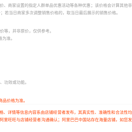
员价、商家设置的指定人群单品优惠活动等各种优惠；该价格会计算其他
价；若当日商家多次调整销售价格的，取当日最后展示的销售价格。
价等，并非原价，仅供参考。
格为准。
、功效或功能。
商品价格为准。
价格、详情等信息内容系由店铺经营者发布，其真实性、准确性和合法性
过阿里旺旺与店铺经营者沟通确认；阿里巴巴中国站存在海量店铺，如您