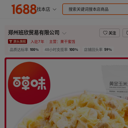
郑州班欣贸易有限公司
关注
入驻
7
年
主营：
果干蜜饯
100%
100%
59%
品质达标率
48小时支揽率
店铺回头率