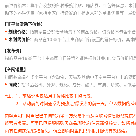
前述价格未计算平台发放的各种采购津贴、跨店券、红包等优惠，未
动下的各种优惠（包括商家自行设置的非指定人群的单品优惠等，最
【非平台活动下价格】
划线价格：
指商家自营销活动场景下的商品价格，该价格不包含平台
未划线价格：
商品在1688平台上由商家自行设置的销售标价，具
【发布价】
指商品在1688平台上由商家自行设置的销售标价并叠加L会员价折扣
【全网销量】
指同款商品在多个平台（含淘宝、天猫及其他电子商务平台）上的累
同款：
指商品名称、外观、规格、成分、颜色、材质、功效、功能等
*注：
1、前述说明仅适用于价格比较下的场景。
2、活动前的时间通常为预热期/爆发期的前一天，但因数据的
内容声明：阿里巴巴中国站为第三方交易平台及互联网信息服务提供
经营者负责。阿里巴巴提醒您购买商品/服务前注意谨慎核实，如您对
内有任何违法/侵权信息，请立即向阿里巴巴举报并提供有效线索。