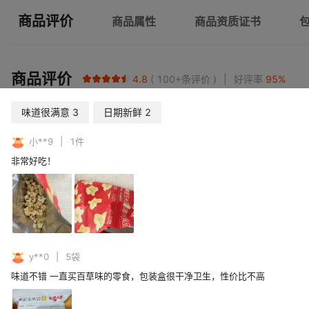
商品评价
商品属性
商品资质证书
商品评价
4.8
100+
条评价
好评率
95
%
味道很满意
3
日期新鲜
2
小**9
1
件
非常好吃！
y**0
5
袋
味道不错 一直买百草味的零食，包装盒很干净卫生，性价比不高