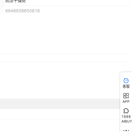
阴凉干燥处
6948939650818
全年
客服
APP
1688
AIBUY