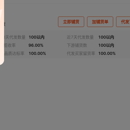
立即铺货
加铺货单
代发
退货
30天代发数量
100以内
近7天代发数量
100以内
4h揽收率
96.00%
下游铺货数
100以内
发品质达标率
100.00%
代发买家留货率
100.00%