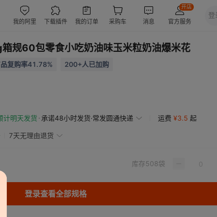
g箱规60包零食小吃奶油味玉米粒奶油爆米花
品复购率41.78%
200+人已加购
预计明天发货
承诺48小时发货·常发圆通快递
运费
¥
3.5
起
赔
7天无理由退货
库存
508
袋
登录查看全部规格