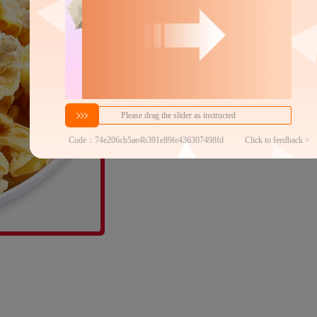
密文代发
6.56
2.56
￥
￥
1件包邮
≥2件
官方仓
商家代发热度
1100
近
48h揽收率
100.00%
2
铺货分销商数
3000+
代