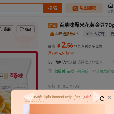
百草味爆米花黄金豆70
客服
商品
AI严选指数4.5
100+人好评
商
2
.
56
¥
价格
登录查看更多优惠
满299元包邮
河南郑州
送至
选择收货地址
敢赔付
品质不符包赔
严选晚发必
包装
奶油口味70g
规格