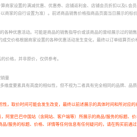
计算商家设置的满减优惠、优惠券、店铺返利金、店铺会员折扣以及L会
终以商家的自行设置为准）。前述商品销售价格指商品页面当日展示的标
的各种优惠活动。可能是商品的销售指导价或该商品的曾经展示过的销售
体的成交价格根据商家设置的各种优惠活动发生变化，最终以订单结算页价
后的价格，并非原价，仅供参考。
积销量
多维度要素具有高度的相似性，但不视为二者具有完全相同的品牌、品质
延迟性，取价时间可能会发生改变，最终以前述展示的具体时间和所对应的
者，阿里巴巴中国站（含网站、客户端等）所展示的商品/服务的标题、
商品/服务的标题、价格、详情等任何信息有任何疑问的，请在购买前通