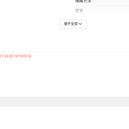
储藏方法
货号
热卖月份
展开全部
11333019700024