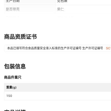
生产日期
见包装
是否带壳
果仁
包装规格
奶油口味70g
储存条件
常温
商品资质证书
本品已填写符合食品质量安全准入标准的生产许可证编号
生产许可证编号
SC
包装信息
商品件重尺
重量(g)
150