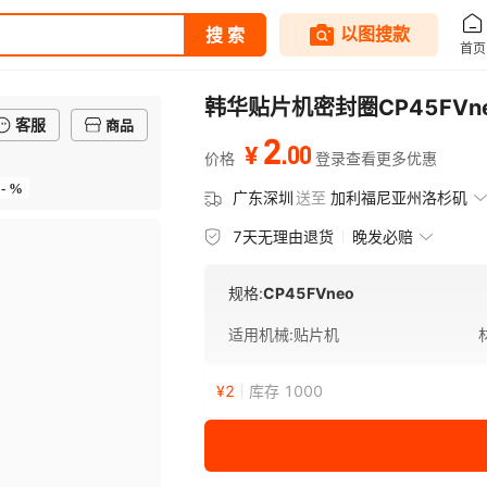
韩华贴片机密封圈CP45FVne
客服
商品
2
.
00
¥
价格
登录查看更多优惠
- %
广东深圳
送至
加利福尼亚州洛杉矶
7天无理由退货
晚发必赔
规格:
CP45FVneo
适用机械
:
贴片机
¥
2
库存 1000