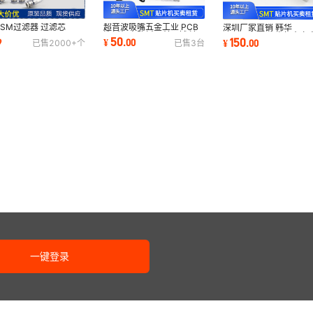
SM过滤器 过滤芯
超音波吸嘴五金工业 PCB
深圳厂家直销 韩华
F44M-50M
洗板机电路板牙科器械 清
SM471/481 头部真空
50
150
9
¥
.
00
¥
.
00
已售
2000+
个
已售
3
台
471/481过滤棒过滤棉
洗机DR-MS07现货
磁阀VQD1151W-5LO
货发
一键登录