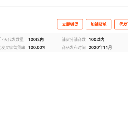
立即铺货
加铺货单
代发
近7天代发数量
100以内
铺货分销商数
100以内
代发买家留货率
100.00%
商品发布时间
2020年11月