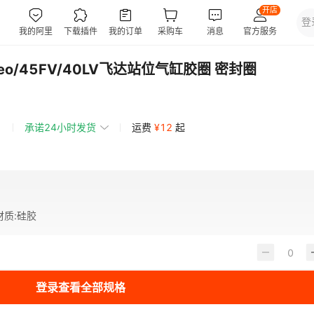
o/45FV/40LV飞达站位气缸胶圈 密封圈
承诺24小时发货
运费
¥
12
起
材质
:
硅胶
登录查看全部规格