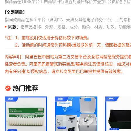
指商品在1688平台上由商家自行设置的销售标价并叠加L会员价折扣
【全网销量】
指同款商品在多个平台（含淘宝、天猫及其他电子商务平台）上的累
同款：
指商品名称、外观、规格、成分、颜色、材质、功效、功能等
*注：
1、前述说明仅适用于价格比较下的场景。
2、活动前的时间通常为预热期/爆发期的前一天，但因数据的
内容声明：阿里巴巴中国站为第三方交易平台及互联网信息服务提供
经营者负责。阿里巴巴提醒您购买商品/服务前注意谨慎核实，如您对
内有任何违法/侵权信息，请立即向阿里巴巴举报并提供有效线索。
热门推荐