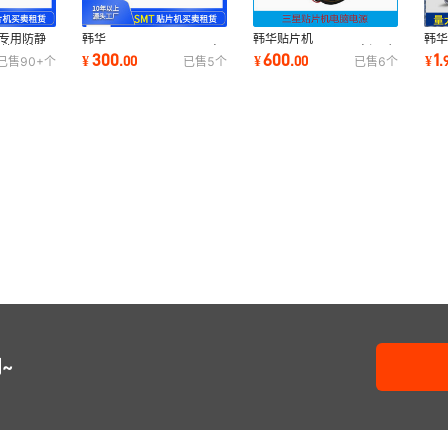
机专用防静
韩华
韩华贴片机
韩华
 垃圾箱 可
SM421/320/471/481电
/321/421/411 PC电源/主
VY
300
600
1
¥
.
00
¥
.
00
¥
.
已售
90+
个
已售
5
个
已售
6
个
磁阀/头部电磁阀
板电源电脑电源
SM
VA01PEP34B-1U 原装全
新
~