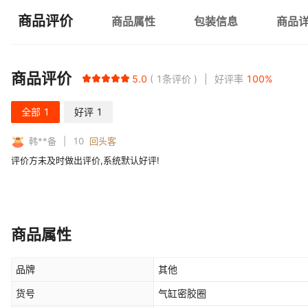
商品评价
商品属性
包装信息
商品
商品评价
5.0
1
条评价
好评率
100
%
全部
1
好评
1
韩**备
10
回头客
评价方未及时做出评价,系统默认好评!
商品属性
品牌
其他
货号
气缸密胶圈