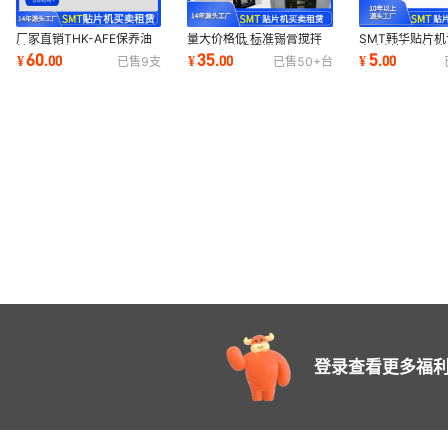
厂家直销THK-AFE保养油
量大价格低 标准锡膏搅拌
SMT韩华贴片
韩华贴片机SM421、
机 全自动锡膏搅拌机 厂家
电废料箱 周转箱
60
35
5
¥
.
00
¥
.
00
¥
.
00
已售
9
支
已售
50+
台
SM321丝杆导轨专用脂
热销全新设备
折叠料带箱
登录查看更多福利