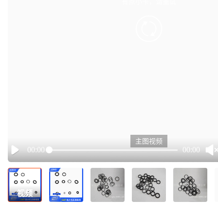
有点小卡，请重试
retry
主图视频
00:00
00:00
Play
视频