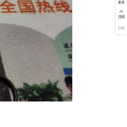
更多
顶部
旧版