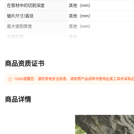
款,16.8V马刀锯2电1充6.0h- 全
在管材中的切割深度
其他
（mm）
款,21V马刀锯2电1充4.0h-特惠款,
刀锯2电1充6.0h-升级款,21V马刀
锯片尺寸/直径
其他
（mm）
电1充6.0h-全能热卖款,21V大马刀锯
最大锯割厚度
其他
（mm）
马刀锯1电1充688Tv68800H 升级
升级款,21V大马刀锯2电1充888Tv
适用范围
其他
充968Tv96800H 特惠款,21V大
款,收藏后优先发货
是否专供外贸
是
主要下游平台
速卖通
商品资质证书
是否跨境出口专供货源
是
操作方式
手持式
1688提醒您：谨防用电安全隐患，请依照产品说明书使用此类工具并采取
商品详情