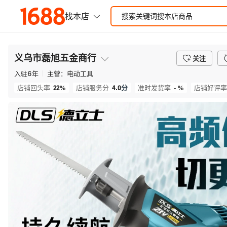
义乌市磊旭五金商行
关注
入驻
6
年
主营：
电动工具
22%
4.0
分
- %
店铺回头率
店铺服务分
准时发货率
店铺好评率