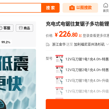
充电式电锯往复锯子多功能锂
客服
商品
226
.
80
¥
价格
登录查看更多优
起
99.2%
浙江金华
送至
加利福尼亚州洛杉矶
型号
12V马刀锯1电1充4.0h-特
12V马刀锯2电1充4.0h-特
12V马刀锯1电1充4.0h-升
12V马刀锯2电1充4.0h-升
12V马刀锯1电1充6.0h-升