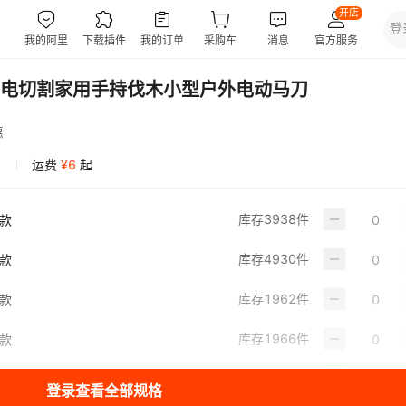
电切割家用手持伐木小型户外电动马刀
惠
运费
¥
6
起
库存
3938
件
惠款
库存
4930
件
惠款
库存
1962
件
级款
库存
1966
件
级款
库存
1980
件
级款
登录查看全部规格