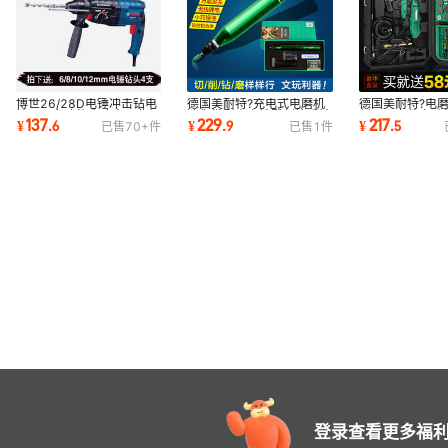
博世26/28D电锤冲击钻电
德国美耐特?充电式电磨机
德国美耐特?电
钻三用多功能大功率工业级
迷你微型小电钻雕刻笔手钻
刻工具套装电动
137
229
217
¥
.
6
¥
.
9
¥
.
5
已售
70+
件
已售
1
件
家用轻型电镐
打磨机抛光机
木雕根雕手工
登录查看更多福利