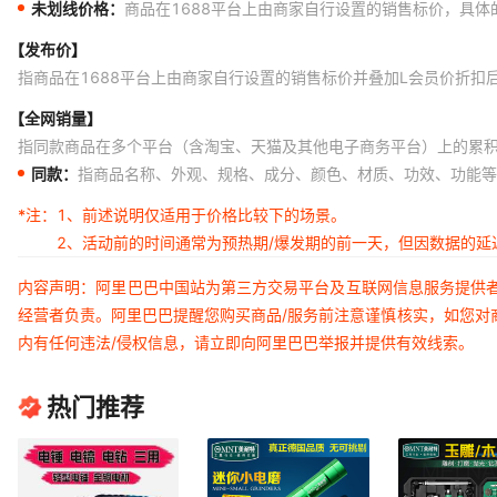
未划线价格：
商品在1688平台上由商家自行设置的销售标价，具
【发布价】
指商品在1688平台上由商家自行设置的销售标价并叠加L会员价折扣
【全网销量】
指同款商品在多个平台（含淘宝、天猫及其他电子商务平台）上的累
同款：
指商品名称、外观、规格、成分、颜色、材质、功效、功能等
*注：
1、前述说明仅适用于价格比较下的场景。
2、活动前的时间通常为预热期/爆发期的前一天，但因数据的
内容声明：阿里巴巴中国站为第三方交易平台及互联网信息服务提供
经营者负责。阿里巴巴提醒您购买商品/服务前注意谨慎核实，如您对
内有任何违法/侵权信息，请立即向阿里巴巴举报并提供有效线索。
热门推荐