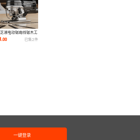
国芝浦电动锯曲线锯木工
功能电锯家用手持木板线
3
.
00
已售
2
件
小型切割机
一键登录