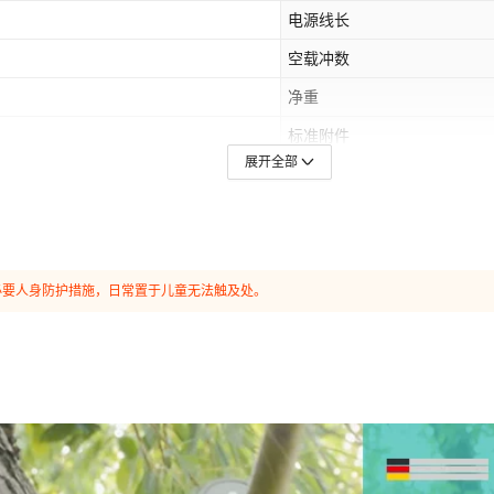
能热卖款,21V马刀锯1电1充4.0h-特惠
电源线长
21V马刀锯1电1充6.0h-升级款,21V马
锯1电1充6.0h-全能热卖款,21V马刀锯2
空载冲数
1电1充628Tv62800H 特惠款,21V大
净重
款,21V大马刀锯2电1充828Tv82800H
88800H 全能热卖款,21V大马刀锯1电1
标准附件
马刀锯2电1充968Tv96800H 全能热卖
展开全部
规格
主要销售地区
系列
必要人身防护措施，日常置于儿童无法触及处。