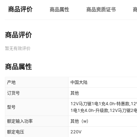
商品评价
商品属性
商品资质证书
商品评价
暂无有效评价
商品属性
产地
中国大陆
订货号
其他
12V马刀锯1电1充4.0h-特惠款,1
型号
1电1充4.0h-升级款,12V马刀锯2
6.0h-升级款,12V马刀锯2电1充6.
额定输入功率
其他
（w）
热卖款,16.8V马刀锯1电1充4.0h-
款,16.8V马刀锯1电1充6.0h-升级
额定电压
220V