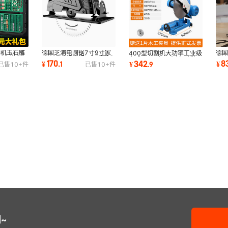
磨机玉石雕
德国芝浦电圆锯7寸9寸家
德
400型切割机大功率工业级
打磨抛光机
用木工手提电锯切割锯圆盘
多
台式220v家用木材不锈钢
170
8
342
¥
.
1
¥
¥
.
9
已售
10+
件
已售
10+
件
锯台锯多功能
锯
管材金属切割机
~