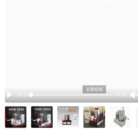
有点小卡，请重试
retry
主图视频
00:00
00:00
Play
视频