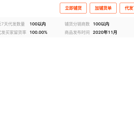
立即铺货
加铺货单
代发
近7天代发数量
100以内
铺货分销商数
100以内
代发买家留货率
100.00%
商品发布时间
2020年11月