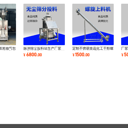
碳黑抽气包
脉冲除尘投料站生产厂家
定制不锈钢食品化工干粉螺
厂
气式升降定
小型粉末颗粒无尘筛分供料
旋上料机 粉体螺旋输送机
品
6800
1500
5
¥
.
00
¥
.
00
¥
站不锈钢材质
蛟龙式加料机
滤