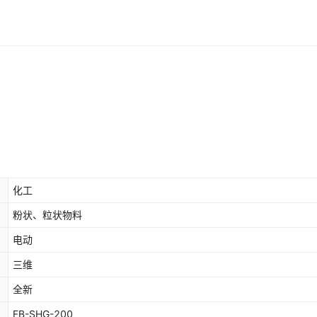
化工
粉状、粒状物料
电动
三维
全新
FB-SHG-200