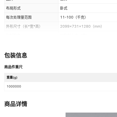
布局形式
卧式
每次处理量范围
11-100
（千克）
外形尺寸（长*宽*高）
2099×731×1280
（mm）
物料粒度
以物料为主
（目）
规格
100L,200L
包装信息
商品件重尺
重量(g)
1000000
商品详情