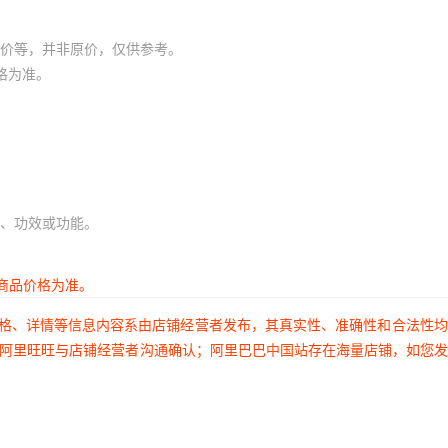
价等，并非原价，仅供参考。
格为准。
、功效或功能。
商品价格为准。
价格、详情等信息内容系由店铺经营者发布，其真实性、准确性和合法性
过阿里旺旺与店铺经营者沟通确认；阿里巴巴中国站存在海量店铺，如您