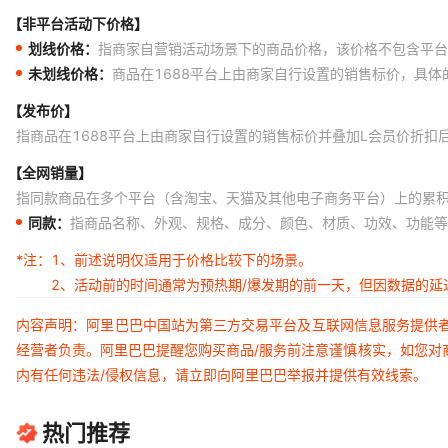
【非平台活动下价格】
划线价格：
指商家自营销活动场景下的商品价格，该价格不包含平台
未划线价格：
商品在1688平台上由商家自行设置的销售标价，具
【发布价】
指商品在1688平台上由商家自行设置的销售标价并叠加L会员价折扣
【全网销量】
指同款商品在多个平台（含淘宝、天猫及其他电子商务平台）上的累
同款：
指商品名称、外观、规格、成分、颜色、材质、功效、功能等
*注：
1、前述说明仅适用于价格比较下的场景。
2、活动前的时间通常为预热期/爆发期的前一天，但因数据的
内容声明：阿里巴巴中国站为第三方交易平台及互联网信息服务提供
经营者负责。阿里巴巴提醒您购买商品/服务前注意谨慎核实，如您对
内有任何违法/侵权信息，请立即向阿里巴巴举报并提供有效线索。
热门推荐