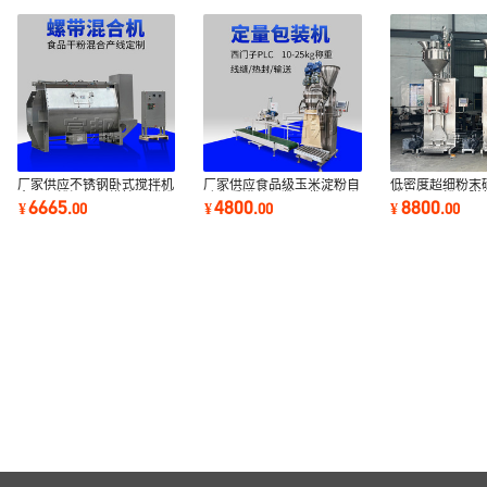
厂家供应不锈钢卧式搅拌机
厂家供应食品级玉米淀粉自
低密度超细粉末
食品面粉添加剂烘焙预拌粉
动称重灌装机敞口袋粉末类
装机轻飘粉体脱
6665
4800
8800
¥
.
00
¥
.
00
¥
.
00
双螺带混合机
大袋包装机
量包装秤