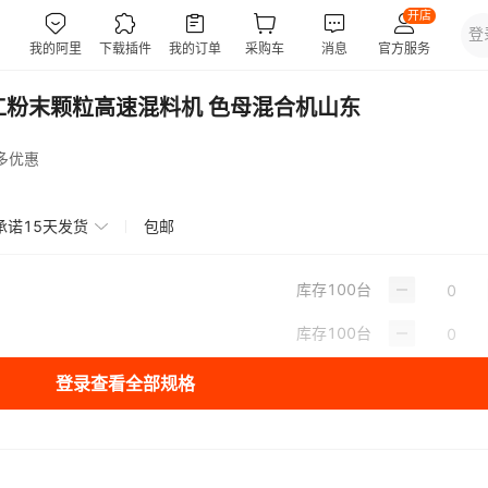
工粉末颗粒高速混料机 色母混合机山东
多优惠
承诺15天发货
包邮
库存
100
台
库存
100
台
登录查看全部规格