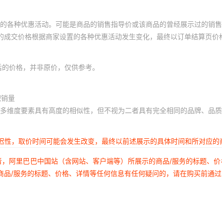
的各种优惠活动。可能是商品的销售指导价或该商品的曾经展示过的销售
体的成交价格根据商家设置的各种优惠活动发生变化，最终以订单结算页价
后的价格，并非原价，仅供参考。
积销量
多维度要素具有高度的相似性，但不视为二者具有完全相同的品牌、品质
延迟性，取价时间可能会发生改变，最终以前述展示的具体时间和所对应的
者，阿里巴巴中国站（含网站、客户端等）所展示的商品/服务的标题、
商品/服务的标题、价格、详情等任何信息有任何疑问的，请在购买前通