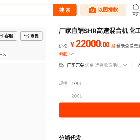
厂家直销SHR高速混合机 化
客服
商品
22000
.
00
¥
价格
登录查看更
起
- %
包邮
广东东莞
送至
选择收货地址
规格
100L
200L
分销代发