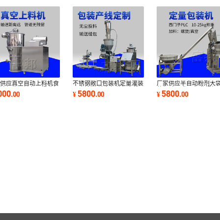
家供应真空自动上料机食
不锈钢敞口包装机定量灌装
厂家供应半自动粉剂大
电池行业干粉负压提升机
无尘输送 粉末包装机产线
装机 食品化工行业螺杆
000
5800
5800
.
00
¥
.
00
¥
.
00
芯反吹清理
设计厂家供应
计量称重机